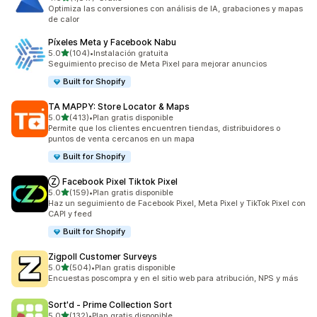
1817 reseñas en total
Optimiza las conversiones con análisis de IA, grabaciones y mapas
de calor
Píxeles Meta y Facebook Nabu
de 5 estrellas
5.0
(104)
•
Instalación gratuita
104 reseñas en total
Seguimiento preciso de Meta Pixel para mejorar anuncios
Built for Shopify
TA MAPPY: Store Locator & Maps
de 5 estrellas
5.0
(413)
•
Plan gratis disponible
413 reseñas en total
Permite que los clientes encuentren tiendas, distribuidores o
puntos de venta cercanos en un mapa
Built for Shopify
Ⓩ Facebook Pixel Tiktok Pixel
de 5 estrellas
5.0
(159)
•
Plan gratis disponible
159 reseñas en total
Haz un seguimiento de Facebook Pixel, Meta Pixel y TikTok Pixel con
CAPI y feed
Built for Shopify
Zigpoll Customer Surveys
de 5 estrellas
5.0
(504)
•
Plan gratis disponible
504 reseñas en total
Encuestas poscompra y en el sitio web para atribución, NPS y más
Sort'd ‑ Prime Collection Sort
de 5 estrellas
5.0
(132)
•
Plan gratis disponible