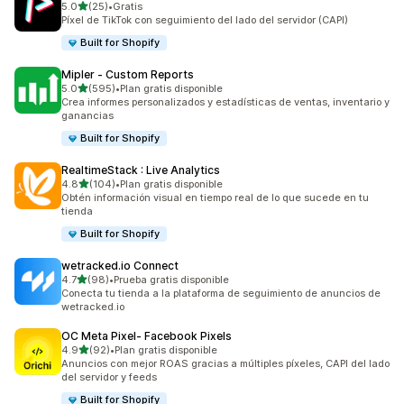
de 5 estrellas
5.0
(25)
•
Gratis
25 reseñas en total
Píxel de TikTok con seguimiento del lado del servidor (CAPI)
Built for Shopify
Mipler ‑ Custom Reports
de 5 estrellas
5.0
(595)
•
Plan gratis disponible
595 reseñas en total
Crea informes personalizados y estadísticas de ventas, inventario y
ganancias
Built for Shopify
RealtimeStack : Live Analytics
de 5 estrellas
4.8
(104)
•
Plan gratis disponible
104 reseñas en total
Obtén información visual en tiempo real de lo que sucede en tu
tienda
Built for Shopify
wetracked.io Connect
de 5 estrellas
4.7
(98)
•
Prueba gratis disponible
98 reseñas en total
Conecta tu tienda a la plataforma de seguimiento de anuncios de
wetracked.io
OC Meta Pixel‑ Facebook Pixels
de 5 estrellas
4.9
(92)
•
Plan gratis disponible
92 reseñas en total
Anuncios con mejor ROAS gracias a múltiples píxeles, CAPI del lado
del servidor y feeds
Built for Shopify