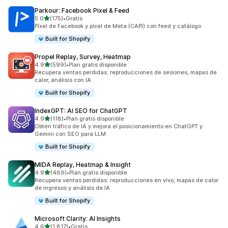
Parkour: Facebook Pixel & Feed
de 5 estrellas
5.0
(175)
•
Gratis
175 reseñas en total
Píxel de Facebook y píxel de Meta (CAPI) con feed y catálogo
Built for Shopify
Propel Replay, Survey, Heatmap
de 5 estrellas
4.9
(599)
•
Plan gratis disponible
599 reseñas en total
Recupera ventas perdidas: reproducciones de sesiones, mapas de
calor, análisis con IA
Built for Shopify
IndexGPT: AI SEO for ChatGPT
de 5 estrellas
4.9
(118)
•
Plan gratis disponible
118 reseñas en total
Obtén tráfico de IA y mejora el posicionamiento en ChatGPT y
Gemini con SEO para LLM
Built for Shopify
MIDA Replay, Heatmap & Insight
de 5 estrellas
4.9
(469)
•
Plan gratis disponible
469 reseñas en total
Recupera ventas perdidas: reproducciones en vivo, mapas de calor
de ingresos y análisis de IA
Built for Shopify
Microsoft Clarity: AI Insights
de 5 estrellas
4.6
(1,817)
•
Gratis