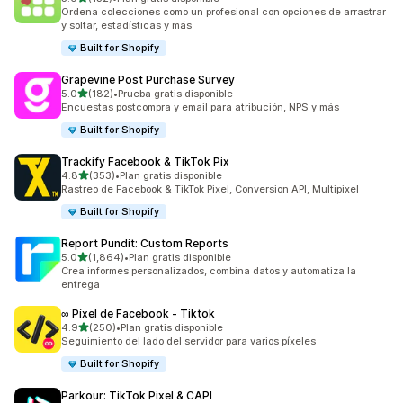
132 reseñas en total
Ordena colecciones como un profesional con opciones de arrastrar
y soltar, estadísticas y más
Built for Shopify
Grapevine Post Purchase Survey
de 5 estrellas
5.0
(182)
•
Prueba gratis disponible
182 reseñas en total
Encuestas postcompra y email para atribución, NPS y más
Built for Shopify
Trackify Facebook & TikTok Pix
de 5 estrellas
4.8
(353)
•
Plan gratis disponible
353 reseñas en total
Rastreo de Facebook & TikTok Pixel, Conversion API, Multipixel
Built for Shopify
Report Pundit: Custom Reports
de 5 estrellas
5.0
(1,864)
•
Plan gratis disponible
1864 reseñas en total
Crea informes personalizados, combina datos y automatiza la
entrega
∞ Píxel de Facebook ‑ Tiktok
de 5 estrellas
4.9
(250)
•
Plan gratis disponible
250 reseñas en total
Seguimiento del lado del servidor para varios píxeles
Built for Shopify
Parkour: TikTok Pixel & CAPI