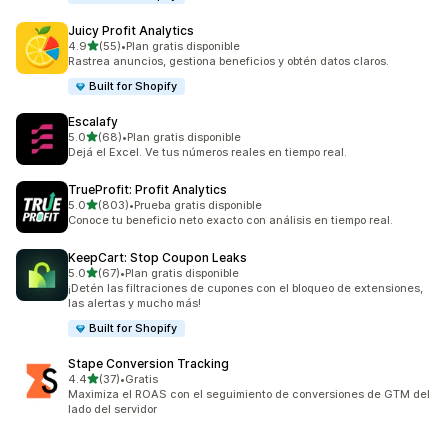
Juicy Profit Analytics
de 5 estrellas
4.9
(55)
•
Plan gratis disponible
55 reseñas en total
Rastrea anuncios, gestiona beneficios y obtén datos claros.
Built for Shopify
Escalafy
de 5 estrellas
5.0
(68)
•
Plan gratis disponible
68 reseñas en total
Dejá el Excel. Ve tus números reales en tiempo real.
TrueProfit: Profit Analytics
de 5 estrellas
5.0
(803)
•
Prueba gratis disponible
803 reseñas en total
Conoce tu beneficio neto exacto con análisis en tiempo real.
KeepCart: Stop Coupon Leaks
de 5 estrellas
5.0
(67)
•
Plan gratis disponible
67 reseñas en total
¡Detén las filtraciones de cupones con el bloqueo de extensiones,
las alertas y mucho más!
Built for Shopify
Stape Conversion Tracking
de 5 estrellas
4.4
(37)
•
Gratis
37 reseñas en total
Maximiza el ROAS con el seguimiento de conversiones de GTM del
lado del servidor