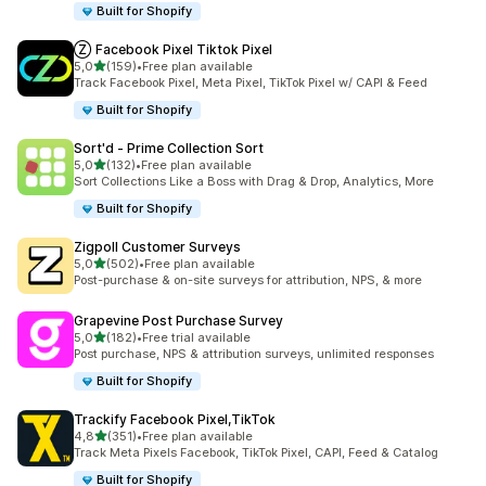
Built for Shopify
Ⓩ Facebook Pixel Tiktok Pixel
/ 5 tähteä
5,0
(159)
•
Free plan available
159 arvostelua yhteensä
Track Facebook Pixel, Meta Pixel, TikTok Pixel w/ CAPI & Feed
Built for Shopify
Sort'd ‑ Prime Collection Sort
/ 5 tähteä
5,0
(132)
•
Free plan available
132 arvostelua yhteensä
Sort Collections Like a Boss with Drag & Drop, Analytics, More
Built for Shopify
Zigpoll Customer Surveys
/ 5 tähteä
5,0
(502)
•
Free plan available
502 arvostelua yhteensä
Post-purchase & on-site surveys for attribution, NPS, & more
Grapevine Post Purchase Survey
/ 5 tähteä
5,0
(182)
•
Free trial available
182 arvostelua yhteensä
Post purchase, NPS & attribution surveys, unlimited responses
Built for Shopify
Trackify Facebook Pixel,TikTok
/ 5 tähteä
4,8
(351)
•
Free plan available
351 arvostelua yhteensä
Track Meta Pixels Facebook, TikTok Pixel, CAPI, Feed & Catalog
Built for Shopify