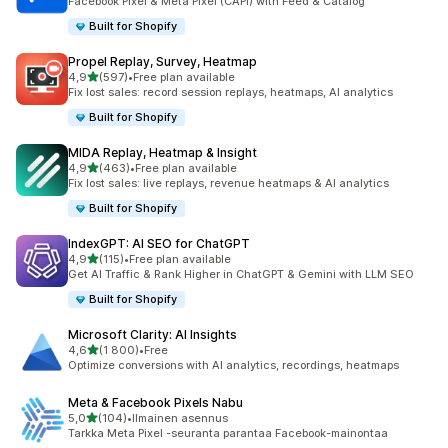
Facebook Pixel & Meta Pixel (CAPI) with Feed & Catalog
Built for Shopify
Propel Replay, Survey, Heatmap
/ 5 tähteä
4,9
(597)
•
Free plan available
597 arvostelua yhteensä
Fix lost sales: record session replays, heatmaps, AI analytics
Built for Shopify
MIDA Replay, Heatmap & Insight
/ 5 tähteä
4,9
(463)
•
Free plan available
463 arvostelua yhteensä
Fix lost sales: live replays, revenue heatmaps & AI analytics
Built for Shopify
IndexGPT: AI SEO for ChatGPT
/ 5 tähteä
4,9
(115)
•
Free plan available
115 arvostelua yhteensä
Get AI Traffic & Rank Higher in ChatGPT & Gemini with LLM SEO
Built for Shopify
Microsoft Clarity: AI Insights
/ 5 tähteä
4,6
(1 800)
•
Free
1800 arvostelua yhteensä
Optimize conversions with AI analytics, recordings, heatmaps
Meta & Facebook Pixels Nabu
/ 5 tähteä
5,0
(104)
•
Ilmainen asennus
104 arvostelua yhteensä
Tarkka Meta Pixel -seuranta parantaa Facebook-mainontaa