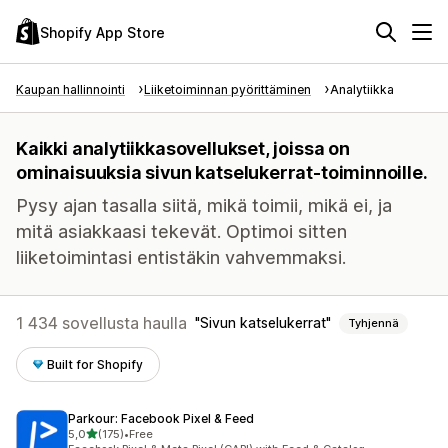
Shopify App Store
Kaupan hallinnointi
Liiketoiminnan pyörittäminen
Analytiikka
Kaikki analytiikkasovellukset, joissa on
ominaisuuksia sivun katselukerrat-toiminnoille.
Pysy ajan tasalla siitä, mikä toimii, mikä ei, ja
mitä asiakkaasi tekevät. Optimoi sitten
liiketoimintasi entistäkin vahvemmaksi.
1 434 sovellusta haulla
Sivun katselukerrat
Tyhjennä
Built for Shopify
Parkour: Facebook Pixel & Feed
/ 5 tähteä
5,0
(175)
•
Free
175 arvostelua yhteensä