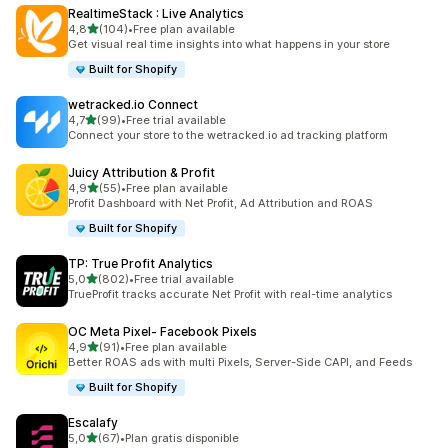
RealtimeStack : Live Analytics
/ 5 tähteä
4,8
(104)
•
Free plan available
104 arvostelua yhteensä
Get visual real time insights into what happens in your store
Built for Shopify
wetracked.io Connect
/ 5 tähteä
4,7
(99)
•
Free trial available
99 arvostelua yhteensä
Connect your store to the wetracked.io ad tracking platform
Juicy Attribution & Profit
/ 5 tähteä
4,9
(55)
•
Free plan available
55 arvostelua yhteensä
Profit Dashboard with Net Profit, Ad Attribution and ROAS
Built for Shopify
TP: True Profit Analytics
/ 5 tähteä
5,0
(802)
•
Free trial available
802 arvostelua yhteensä
TrueProfit tracks accurate Net Profit with real-time analytics
OC Meta Pixel‑ Facebook Pixels
/ 5 tähteä
4,9
(91)
•
Free plan available
91 arvostelua yhteensä
Better ROAS ads with multi Pixels, Server-Side CAPI, and Feeds
Built for Shopify
Escalafy
/ 5 tähteä
5,0
(67)
•
Plan gratis disponible
67 arvostelua yhteensä