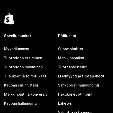
Sovellusluokat
Pääluokat
Myyntikanavat
Suoratoimitus
Tuotteiden etsiminen
Markkinapaikat
Tuotteiden myyminen
Tuotearvostelut
Tilaukset ja toimitukset
Lisämyynti ja tuotepaketit
Kaupan suunnittelu
Sähköpostimarkkinointi
Markkinointi ja konversio
Hakukoneoptimointi
Kaupan hallinnointi
Lähetys
Valuutta ja käännös