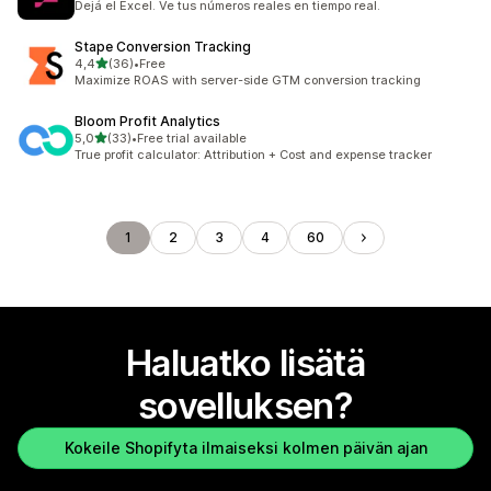
Dejá el Excel. Ve tus números reales en tiempo real.
Stape Conversion Tracking
/ 5 tähteä
4,4
(36)
•
Free
36 arvostelua yhteensä
Maximize ROAS with server-side GTM conversion tracking
Bloom Profit Analytics
/ 5 tähteä
5,0
(33)
•
Free trial available
33 arvostelua yhteensä
True profit calculator: Attribution + Cost and expense tracker
1
2
3
4
60
Haluatko lisätä
sovelluksen?
Kokeile Shopifyta ilmaiseksi kolmen päivän ajan