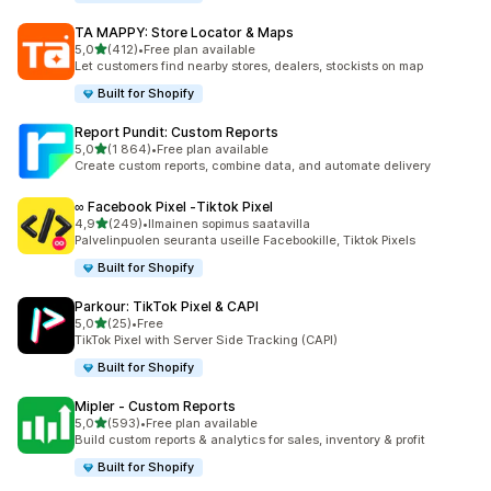
TA MAPPY: Store Locator & Maps
/ 5 tähteä
5,0
(412)
•
Free plan available
412 arvostelua yhteensä
Let customers find nearby stores, dealers, stockists on map
Built for Shopify
Report Pundit: Custom Reports
/ 5 tähteä
5,0
(1 864)
•
Free plan available
1864 arvostelua yhteensä
Create custom reports, combine data, and automate delivery
∞ Facebook Pixel ‑Tiktok Pixel
/ 5 tähteä
4,9
(249)
•
Ilmainen sopimus saatavilla
249 arvostelua yhteensä
Palvelinpuolen seuranta useille Facebookille, Tiktok Pixels
Built for Shopify
Parkour: TikTok Pixel & CAPI
/ 5 tähteä
5,0
(25)
•
Free
25 arvostelua yhteensä
TikTok Pixel with Server Side Tracking (CAPI)
Built for Shopify
Mipler ‑ Custom Reports
/ 5 tähteä
5,0
(593)
•
Free plan available
593 arvostelua yhteensä
Build custom reports & analytics for sales, inventory & profit
Built for Shopify