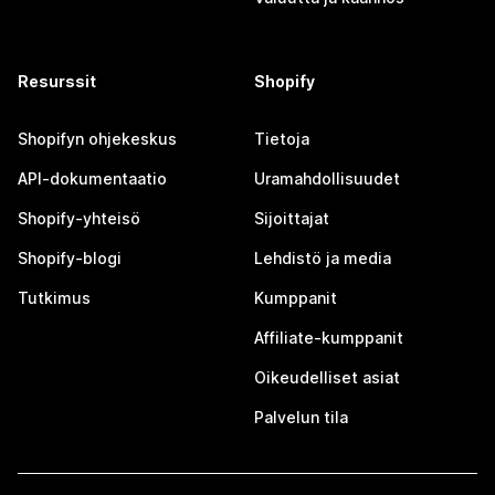
Resurssit
Shopify
Shopifyn ohjekeskus
Tietoja
API-dokumentaatio
Uramahdollisuudet
Shopify-yhteisö
Sijoittajat
Shopify-blogi
Lehdistö ja media
Tutkimus
Kumppanit
Affiliate-kumppanit
Oikeudelliset asiat
Palvelun tila