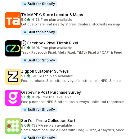
Built for Shopify
TA MAPPY: Store Locator & Maps
5つ星中
5.0
(413)
•
Free plan available
合計レビュー数：413件
Let customers find nearby stores, dealers, stockists on map
Built for Shopify
Ⓩ Facebook Pixel Tiktok Pixel
5つ星中
5.0
(159)
•
Free plan available
合計レビュー数：159件
Track Facebook Pixel, Meta Pixel, TikTok Pixel w/ CAPI & Feed
Built for Shopify
Zigpoll Customer Surveys
5つ星中
5.0
(505)
•
Free plan available
合計レビュー数：505件
Post-purchase & on-site surveys for attribution, NPS, & more
Grapevine Post Purchase Survey
5つ星中
5.0
(182)
•
Free trial available
合計レビュー数：182件
Post purchase, NPS & attribution surveys, unlimited responses
Built for Shopify
Sort'd ‑ Prime Collection Sort
5つ星中
5.0
(132)
•
Free plan available
合計レビュー数：132件
Sort Collections Like a Boss with Drag & Drop, Analytics, More
Built for Shopify