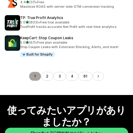
5つ星中
4.4
(37)
•
Free
合計レビュー数：37件
Maximize ROAS with server-side GTM conversion tracking
TP: True Profit Analytics
5つ星中
5.0
(803)
•
Free trial available
合計レビュー数：803件
TrueProfit tracks accurate Net Profit with real-time analytics
KeepCart: Stop Coupon Leaks
5つ星中
5.0
(67)
•
Free plan available
合計レビュー数：67件
Stop Coupon Leaks with Extension Blocking, Alerts, and more!
Built for Shopify
1
2
3
4
61
使ってみたいアプリがあり
ましたか？