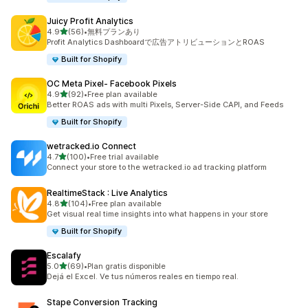
Juicy Profit Analytics
5つ星中
4.9
(56)
•
無料プランあり
合計レビュー数：56件
Profit Analytics Dashboardで広告アトリビューションとROAS
Built for Shopify
OC Meta Pixel‑ Facebook Pixels
5つ星中
4.9
(92)
•
Free plan available
合計レビュー数：92件
Better ROAS ads with multi Pixels, Server-Side CAPI, and Feeds
Built for Shopify
wetracked.io Connect
5つ星中
4.7
(100)
•
Free trial available
合計レビュー数：100件
Connect your store to the wetracked.io ad tracking platform
RealtimeStack : Live Analytics
5つ星中
4.8
(104)
•
Free plan available
合計レビュー数：104件
Get visual real time insights into what happens in your store
Built for Shopify
Escalafy
5つ星中
5.0
(69)
•
Plan gratis disponible
合計レビュー数：69件
Dejá el Excel. Ve tus números reales en tiempo real.
Stape Conversion Tracking