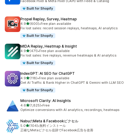
Facebook Pixel & Meta Pixel (CAPI) with Feed & Catalog
Built for Shopify
Propel Replay, Survey, Heatmap
5つ星中
4.9
(600)
•
Free plan available
合計レビュー数：600件
Fix lost sales: record session replays, heatmaps, AI analytics
Built for Shopify
MIDA Replay, Heatmap & Insight
5つ星中
4.9
(471)
•
Free plan available
合計レビュー数：471件
Fix lost sales: live replays, revenue heatmaps & AI analytics
Built for Shopify
IndexGPT: AI SEO for ChatGPT
5つ星中
4.9
(118)
•
Free plan available
合計レビュー数：118件
Get AI Traffic & Rank Higher in ChatGPT & Gemini with LLM SEO
Built for Shopify
Microsoft Clarity: AI Insights
5つ星中
4.6
(1,825)
•
Free
合計レビュー数：1825件
Optimize conversions with AI analytics, recordings, heatmaps
NabuのMeta & Facebookピクセル
5つ星中
5.0
(104)
•
無料インストール
合計レビュー数：104件
正確なMetaピクセル追跡でFacebook広告を改善