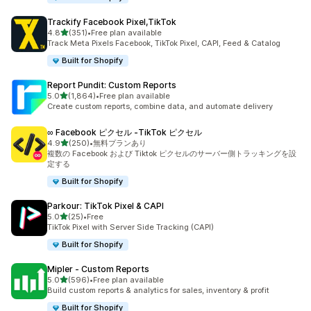
Trackify Facebook Pixel,TikTok
5つ星中
4.8
(351)
•
Free plan available
合計レビュー数：351件
Track Meta Pixels Facebook, TikTok Pixel, CAPI, Feed & Catalog
Built for Shopify
Report Pundit: Custom Reports
5つ星中
5.0
(1,864)
•
Free plan available
合計レビュー数：1864件
Create custom reports, combine data, and automate delivery
∞ Facebook ピクセル ‑TikTok ピクセル
5つ星中
4.9
(250)
•
無料プランあり
合計レビュー数：250件
複数の Facebook および Tiktok ピクセルのサーバー側トラッキングを設
定する
Built for Shopify
Parkour: TikTok Pixel & CAPI
5つ星中
5.0
(25)
•
Free
合計レビュー数：25件
TikTok Pixel with Server Side Tracking (CAPI)
Built for Shopify
Mipler ‑ Custom Reports
5つ星中
5.0
(596)
•
Free plan available
合計レビュー数：596件
Build custom reports & analytics for sales, inventory & profit
Built for Shopify