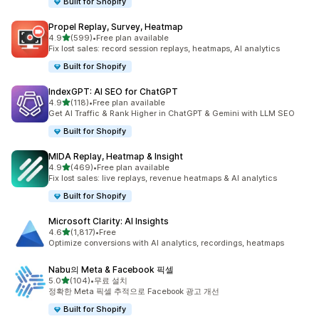
Built for Shopify
Propel Replay, Survey, Heatmap
별 5개 중
4.9
(599)
•
Free plan available
총 리뷰 599개
Fix lost sales: record session replays, heatmaps, AI analytics
Built for Shopify
IndexGPT: AI SEO for ChatGPT
별 5개 중
4.9
(118)
•
Free plan available
총 리뷰 118개
Get AI Traffic & Rank Higher in ChatGPT & Gemini with LLM SEO
Built for Shopify
MIDA Replay, Heatmap & Insight
별 5개 중
4.9
(469)
•
Free plan available
총 리뷰 469개
Fix lost sales: live replays, revenue heatmaps & AI analytics
Built for Shopify
Microsoft Clarity: AI Insights
별 5개 중
4.6
(1,817)
•
Free
총 리뷰 1817개
Optimize conversions with AI analytics, recordings, heatmaps
Nabu의 Meta & Facebook 픽셀
별 5개 중
5.0
(104)
•
무료 설치
총 리뷰 104개
정확한 Meta 픽셀 추적으로 Facebook 광고 개선
Built for Shopify