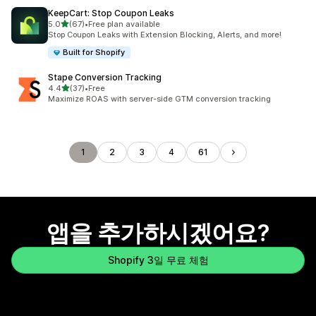
KeepCart: Stop Coupon Leaks
별 5개 중
5.0
(67)
•
Free plan available
총 리뷰 67개
Stop Coupon Leaks with Extension Blocking, Alerts, and more!
Built for Shopify
Stape Conversion Tracking
별 5개 중
4.4
(37)
•
Free
총 리뷰 37개
Maximize ROAS with server-side GTM conversion tracking
1
2
3
4
61
앱을 추가하시겠어요?
Shopify 3일 무료 체험