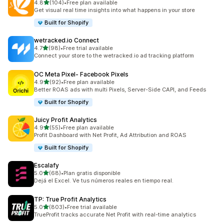
별 5개 중
4.8
(104)
•
Free plan available
총 리뷰 104개
Get visual real time insights into what happens in your store
Built for Shopify
wetracked.io Connect
별 5개 중
4.7
(98)
•
Free trial available
총 리뷰 98개
Connect your store to the wetracked.io ad tracking platform
OC Meta Pixel‑ Facebook Pixels
별 5개 중
4.9
(92)
•
Free plan available
총 리뷰 92개
Better ROAS ads with multi Pixels, Server-Side CAPI, and Feeds
Built for Shopify
Juicy Profit Analytics
별 5개 중
4.9
(55)
•
Free plan available
총 리뷰 55개
Profit Dashboard with Net Profit, Ad Attribution and ROAS
Built for Shopify
Escalafy
별 5개 중
5.0
(68)
•
Plan gratis disponible
총 리뷰 68개
Dejá el Excel. Ve tus números reales en tiempo real.
TP: True Profit Analytics
별 5개 중
5.0
(803)
•
Free trial available
총 리뷰 803개
TrueProfit tracks accurate Net Profit with real-time analytics