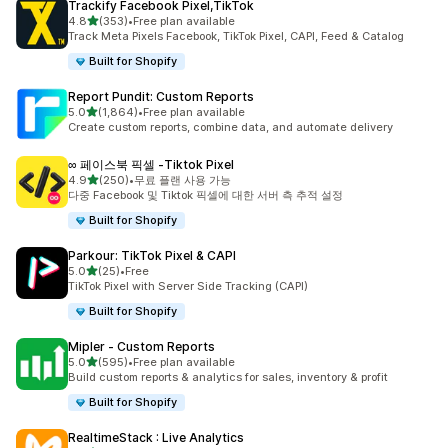
Trackify Facebook Pixel,TikTok
별 5개 중
4.8
(353)
•
Free plan available
총 리뷰 353개
Track Meta Pixels Facebook, TikTok Pixel, CAPI, Feed & Catalog
Built for Shopify
Report Pundit: Custom Reports
별 5개 중
5.0
(1,864)
•
Free plan available
총 리뷰 1864개
Create custom reports, combine data, and automate delivery
∞ 페이스북 픽셀 ‑Tiktok Pixel
별 5개 중
4.9
(250)
•
무료 플랜 사용 가능
총 리뷰 250개
다중 Facebook 및 Tiktok 픽셀에 대한 서버 측 추적 설정
Built for Shopify
Parkour: TikTok Pixel & CAPI
별 5개 중
5.0
(25)
•
Free
총 리뷰 25개
TikTok Pixel with Server Side Tracking (CAPI)
Built for Shopify
Mipler ‑ Custom Reports
별 5개 중
5.0
(595)
•
Free plan available
총 리뷰 595개
Build custom reports & analytics for sales, inventory & profit
Built for Shopify
RealtimeStack : Live Analytics