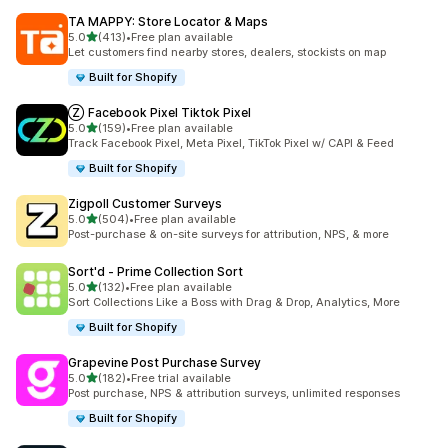
TA MAPPY: Store Locator & Maps
별 5개 중
5.0
(413)
•
Free plan available
총 리뷰 413개
Let customers find nearby stores, dealers, stockists on map
Built for Shopify
Ⓩ Facebook Pixel Tiktok Pixel
별 5개 중
5.0
(159)
•
Free plan available
총 리뷰 159개
Track Facebook Pixel, Meta Pixel, TikTok Pixel w/ CAPI & Feed
Built for Shopify
Zigpoll Customer Surveys
별 5개 중
5.0
(504)
•
Free plan available
총 리뷰 504개
Post-purchase & on-site surveys for attribution, NPS, & more
Sort'd ‑ Prime Collection Sort
별 5개 중
5.0
(132)
•
Free plan available
총 리뷰 132개
Sort Collections Like a Boss with Drag & Drop, Analytics, More
Built for Shopify
Grapevine Post Purchase Survey
별 5개 중
5.0
(182)
•
Free trial available
총 리뷰 182개
Post purchase, NPS & attribution surveys, unlimited responses
Built for Shopify