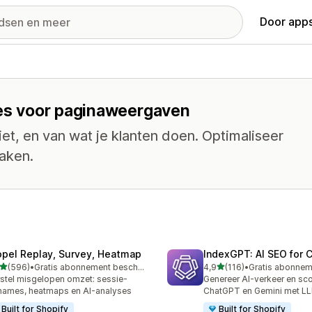
Door apps
ties voor paginaweergaven
iet, en van wat je klanten doen. Optimaliseer
maken.
opel Replay, Survey, Heatmap
IndexGPT: AI SEO for
van 5 sterren
van 5 sterren
(596)
•
Gratis abonnement beschikbaar
4,9
(116)
•
 recensies in totaal
116 recensies in totaal
stel misgelopen omzet: sessie-
Genereer AI-verkeer en sco
ames, heatmaps en AI-analyses
ChatGPT en Gemini met 
Built for Shopify
Built for Shopify