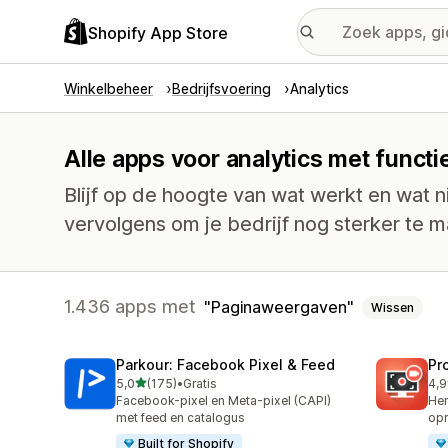
Shopify App Store
Winkelbeheer
Bedrijfsvoering
Analytics
Alle apps voor analytics met func
Blijf op de hoogte van wat werkt en wat n
vervolgens om je bedrijf nog sterker te 
1.436 apps met
Paginaweergaven
Wissen
Parkour: Facebook Pixel & Feed
Pr
van 5 sterren
5,0
(175)
•
Gratis
4,9
175 recensies in totaal
596
Facebook-pixel en Meta-pixel (CAPI)
Her
met feed en catalogus
opn
Built for Shopify