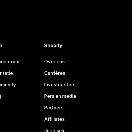
n
Shopify
pcentrum
Over ons
ntatie
Carrières
mmunity
Investeerders
g
Pers en media
Partners
Affiliates
Juridisch