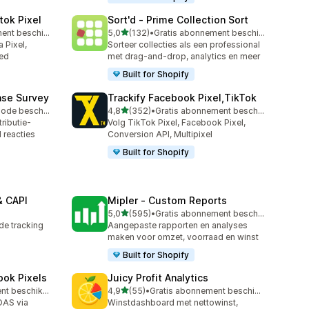
tok Pixel
Sort'd ‑ Prime Collection Sort
van 5 sterren
Gratis abonnement beschikbaar
5,0
(132)
•
Gratis abonnement beschikbaar
132 recensies in totaal
 Pixel,
Sorteer collecties als een professional
eed
met drag-and-drop, analytics en meer
Built for Shopify
ase Survey
Trackify Facebook Pixel,TikTok
van 5 sterren
Gratis proefperiode beschikbaar
4,8
(352)
•
Gratis abonnement beschikbaar
352 recensies in totaal
ributie-
Volg TikTok Pixel, Facebook Pixel,
 reacties
Conversion API, Multipixel
Built for Shopify
& CAPI
Mipler ‑ Custom Reports
van 5 sterren
5,0
(595)
•
Gratis abonnement beschikbaar
595 recensies in totaal
de tracking
Aangepaste rapporten en analyses
maken voor omzet, voorraad en winst
Built for Shopify
ook Pixels
Juicy Profit Analytics
van 5 sterren
Gratis abonnement beschikbaar
4,9
(55)
•
Gratis abonnement beschikbaar
55 recensies in totaal
OAS via
Winstdashboard met nettowinst,