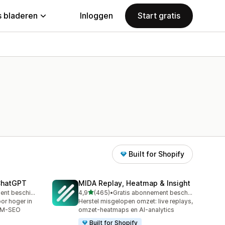
 bladeren
Inloggen
Start gratis
Built for Shopify
 ChatGPT
MIDA Replay, Heatmap & Insight
van 5 sterren
Gratis abonnement beschikbaar
4,9
(465)
•
Gratis abonnement beschikbaar
465 recensies in totaal
or hoger in
Herstel misgelopen omzet: live replays,
LLM-SEO
omzet-heatmaps en AI-analytics
Built for Shopify