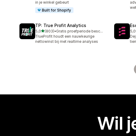
in je winkel gebeurt
adv
wet
Built for Shopify
TP: True Profit Analytics
Es
van 5 sterren
5,0
(803)
•
Gratis proefperiode beschikbaar
5,0
803 recensies in totaal
68 
TrueProfit houdt een nauwkeurige
Dej
nettowinst bij met realtime analyses
tie
Wil 