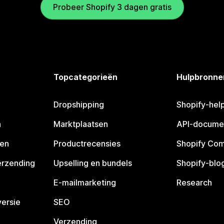
Probeer Shopify 3 dagen gratis
Topcategorieën
Hulpbronne
Dropshipping
Shopify-hel
n
Marktplaatsen
API-docume
pen
Productrecensies
Shopify Co
erzending
Upselling en bundels
Shopify-blo
E-mailmarketing
Research
ersie
SEO
Verzending