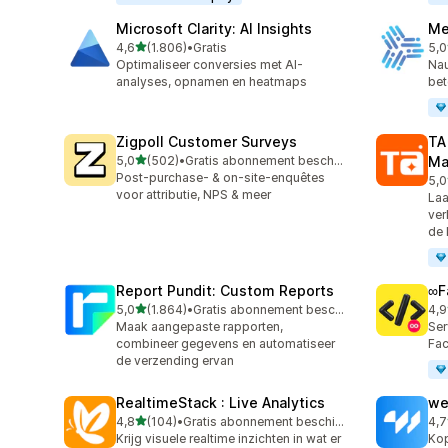
Microsoft Clarity: AI Insights
Me
van 5 sterren
4,6
(1.806)
•
Gratis
5,0
1806 recensies in totaal
104
Optimaliseer conversies met AI-
Nau
analyses, opnamen en heatmaps
bet
Zigpoll Customer Surveys
TA
van 5 sterren
5,0
(502)
•
Gratis abonnement beschikbaar
Ma
502 recensies in totaal
Post-purchase- & on-site-enquêtes
5,0
413
voor attributie, NPS & meer
Laa
ver
de 
Report Pundit: Custom Reports
∞F
van 5 sterren
5,0
(1.864)
•
Gratis abonnement beschikbaar
4,9
1864 recensies in totaal
249
Maak aangepaste rapporten,
Ser
combineer gegevens en automatiseer
Fac
de verzending ervan
RealtimeStack : Live Analytics
we
van 5 sterren
4,8
(104)
•
Gratis abonnement beschikbaar
4,7
104 recensies in totaal
99 
Krijg visuele realtime inzichten in wat er
Kop