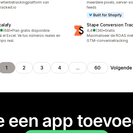
ertentietrackingplatform van
meerdere pixels, server-si
racked.io
feeds
Built for Shopify
calafy
Stape Conversion Tra
van 5 sterren
van 5 sterren
(68)
•
Plan gratis disponible
4,4
(36)
•
Gratis
recensies in totaal
36 recensies in totaal
á el Excel. Ve tus números reales en
Maximaliseer de ROAS met
mpo real.
GTM-conversietracking
Volgende
1
2
3
4
…
60
je een app toevo