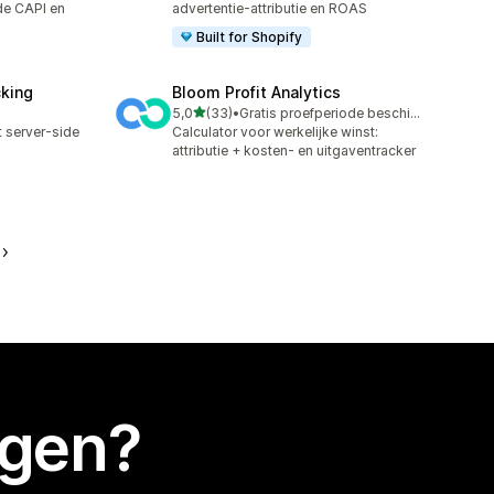
de CAPI en
advertentie-attributie en ROAS
Built for Shopify
cking
Bloom Profit Analytics
van 5 sterren
5,0
(33)
•
Gratis proefperiode beschikbaar
33 recensies in totaal
 server-side
Calculator voor werkelijke winst:
attributie + kosten- en uitgaventracker
egen?