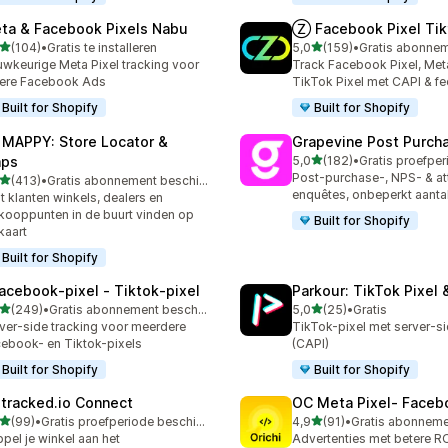
ta & Facebook Pixels Nabu
Ⓩ Facebook Pixel Tik
van 5 sterren
van 5 sterren
(104)
•
Gratis te installeren
5,0
(159)
•
 recensies in totaal
159 recensies in totaal
wkeurige Meta Pixel tracking voor
Track Facebook Pixel, Meta
ere Facebook Ads
TikTok Pixel met CAPI & f
Built for Shopify
Built for Shopify
 MAPPY: Store Locator &
Grapevine Post Purch
van 5 sterren
ps
5,0
(182)
•
182 recensies in totaal
Post-purchase-, NPS- & att
van 5 sterren
(413)
•
Gratis abonnement beschikbaar
 recensies in totaal
enquêtes, onbeperkt aantal
t klanten winkels, dealers en
kooppunten in de buurt vinden op
Built for Shopify
kaart
Built for Shopify
acebook‑pixel ‑ Tiktok‑pixel
Parkour: TikTok Pixel 
van 5 sterren
van 5 sterren
(249)
•
Gratis abonnement beschikbaar
5,0
(25)
•
Gratis
 recensies in totaal
25 recensies in totaal
ver-side tracking voor meerdere
TikTok-pixel met server-si
ebook- en Tiktok-pixels
(CAPI)
Built for Shopify
Built for Shopify
tracked.io Connect
OC Meta Pixel‑ Faceb
van 5 sterren
van 5 sterren
(99)
•
Gratis proefperiode beschikbaar
4,9
(91)
•
recensies in totaal
91 recensies in totaal
pel je winkel aan het
Advertenties met betere R