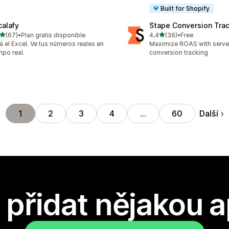
Built for Shopify
calafy
Stape Conversion Tra
z 5 hvězd
z 5 hvězd
(67)
•
Plan gratis disponible
4,4
(36)
•
Free
kový počet recenzí: 67
Celkový počet recenzí: 36
á el Excel. Ve tus números reales en
Maximize ROAS with serv
mpo real.
conversion tracking
Další
1
2
3
4
…
60
přidat nějakou a