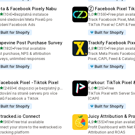
ta & Facebook Pixely Nabu
Ⓩ Facebook Pixel Tik
z 5 hvězd
z 5 hvězd
(104)
•
Bezplatná instalace
5,0
(159)
•
Free plan avail
kový počet recenzí: 104
Celkový počet recenzí: 15
sné sledování Meta Pixelů pro
Track Facebook Pixel, Meta
pšení Facebook Ads
TikTok Pixel w/ CAPI & Fe
Built for Shopify
Built for Shopify
apevine Post Purchase Survey
Trackify Facebook Pix
z 5 hvězd
z 5 hvězd
(182)
•
Free trial available
4,8
(351)
•
Free plan avail
kový počet recenzí: 182
Celkový počet recenzí: 35
t purchase, NPS & attribution
Track Meta Pixels Faceboo
veys, unlimited responses
Pixel, CAPI, Feed & Catalo
Built for Shopify
Built for Shopify
Facebook Pixel ‑Tiktok Pixel
Parkour: TikTok Pixel 
z 5 hvězd
z 5 hvězd
(249)
•
K dispozici je bezplatný plán
5,0
(25)
•
Free
kový počet recenzí: 249
Celkový počet recenzí: 25
dování na straně serveru pro více
TikTok Pixel with Server S
elů Facebook a Tiktok
(CAPI)
Built for Shopify
Built for Shopify
tracked.io Connect
Juicy Attribution & Pro
z 5 hvězd
z 5 hvězd
(99)
•
Free trial available
4,9
(55)
•
Free plan availa
kový počet recenzí: 99
Celkový počet recenzí: 55
nect your store to the wetracked.io
Profit Dashboard with Net P
tracking platform
Attribution and ROAS