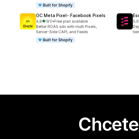
Built for Shopify
OC Meta Pixel‑ Facebook Pixels
Es
z 5 hvězd
4,9
(91)
•
Free plan available
5,0
Celkový počet recenzí: 91
Cel
Better ROAS ads with multi Pixels,
Dej
Server-Side CAPI, and Feeds
tie
Built for Shopify
Chcete 