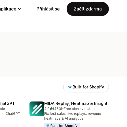
aplikace
Přihlásit se
Začít zdarma
Built for Shopify
 ChatGPT
MIDA Replay, Heatmap & Insight
z 5 hvězd
ble
4,9
(463)
•
Free plan available
Celkový počet recenzí: 463
er in ChatGPT
Fix lost sales: live replays, revenue
heatmaps & AI analytics
Built for Shopify