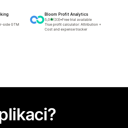
cking
Bloom Profit Analytics
z 5 hvězd
5,0
(33)
•
Free trial available
Celkový počet recenzí: 33
er-side GTM
True profit calculator: Attribution +
Cost and expense tracker
plikaci?