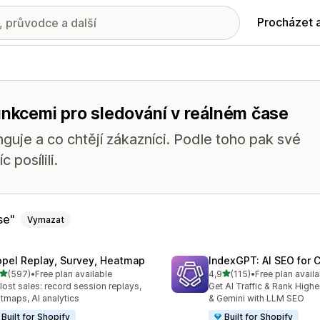
Procházet 
unkcemi pro sledování v reálném čase
guje a co chtějí zákazníci. Podle toho pak své
 posílili.
se
Vymazat
opel Replay, Survey, Heatmap
IndexGPT: AI SEO for
z 5 hvězd
z 5 hvězd
(597)
•
Free plan available
4,9
(115)
•
Free plan availa
kový počet recenzí: 597
Celkový počet recenzí: 115
 lost sales: record session replays,
Get AI Traffic & Rank High
tmaps, AI analytics
& Gemini with LLM SEO
Built for Shopify
Built for Shopify