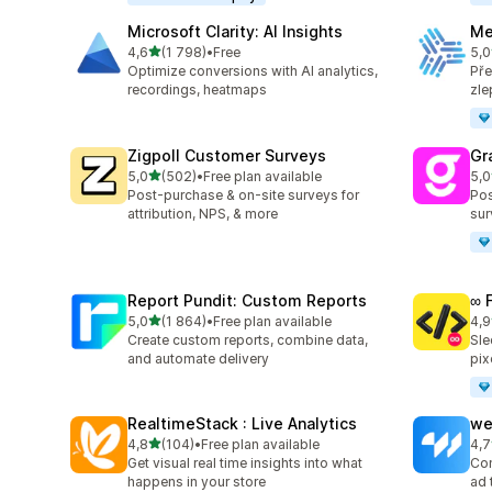
Microsoft Clarity: AI Insights
Me
z 5 hvězd
4,6
(1 798)
•
Free
5,0
Celkový počet recenzí: 1798
Cel
Optimize conversions with AI analytics,
Pře
recordings, heatmaps
zle
Zigpoll Customer Surveys
Gr
z 5 hvězd
5,0
(502)
•
Free plan available
5,0
Celkový počet recenzí: 502
Cel
Post-purchase & on-site surveys for
Pos
attribution, NPS, & more
sur
Report Pundit: Custom Reports
∞ 
z 5 hvězd
5,0
(1 864)
•
Free plan available
4,9
Celkový počet recenzí: 1864
Cel
Create custom reports, combine data,
Sle
and automate delivery
pix
RealtimeStack : Live Analytics
we
z 5 hvězd
4,8
(104)
•
Free plan available
4,7
Celkový počet recenzí: 104
Cel
Get visual real time insights into what
Con
happens in your store
ad 