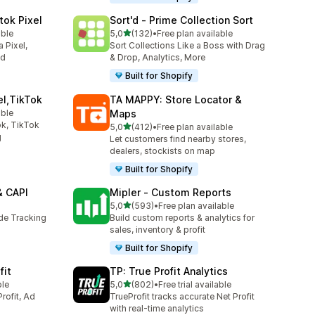
tok Pixel
Sort'd ‑ Prime Collection Sort
z 5 hvězd
able
5,0
(132)
•
Free plan available
9
Celkový počet recenzí: 132
 Pixel,
Sort Collections Like a Boss with Drag
ed
& Drop, Analytics, More
Built for Shopify
el,TikTok
TA MAPPY: Store Locator &
able
Maps
1
k, TikTok
z 5 hvězd
5,0
(412)
•
Free plan available
Celkový počet recenzí: 412
g
Let customers find nearby stores,
dealers, stockists on map
Built for Shopify
& CAPI
Mipler ‑ Custom Reports
z 5 hvězd
5,0
(593)
•
Free plan available
Celkový počet recenzí: 593
ide Tracking
Build custom reports & analytics for
sales, inventory & profit
Built for Shopify
fit
TP: True Profit Analytics
z 5 hvězd
ble
5,0
(802)
•
Free trial available
Celkový počet recenzí: 802
rofit, Ad
TrueProfit tracks accurate Net Profit
with real-time analytics