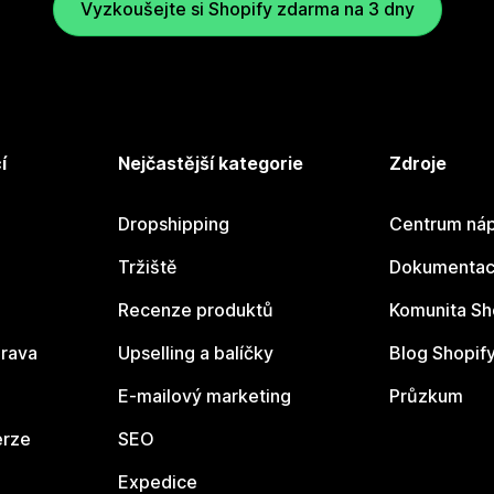
Vyzkoušejte si Shopify zdarma na 3 dny
í
Nejčastější kategorie
Zdroje
Dropshipping
Centrum náp
Tržiště
Dokumentace
Recenze produktů
Komunita Sh
rava
Upselling a balíčky
Blog Shopif
E-mailový marketing
Průzkum
erze
SEO
Expedice