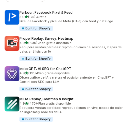
Parkour: Facebook Pixel & Feed
de 5 estrellas
5.0
(175)
•
Gratis
175 reseñas en total
Píxel de Facebook y píxel de Meta (CAPI) con feed y catálogo
Built for Shopify
Propel Replay, Survey, Heatmap
de 5 estrellas
4.9
(600)
•
Plan gratis disponible
600 reseñas en total
Recupera ventas perdidas: reproducciones de sesiones, mapas de
calor, análisis con IA
Built for Shopify
IndexGPT: AI SEO for ChatGPT
de 5 estrellas
4.9
(118)
•
Plan gratis disponible
118 reseñas en total
Obtén tráfico de IA y mejora el posicionamiento en ChatGPT y
Gemini con SEO para LLM
Built for Shopify
MIDA Replay, Heatmap & Insight
de 5 estrellas
4.9
(470)
•
Plan gratis disponible
470 reseñas en total
Recupera ventas perdidas: reproducciones en vivo, mapas de calor
de ingresos y análisis de IA
Built for Shopify