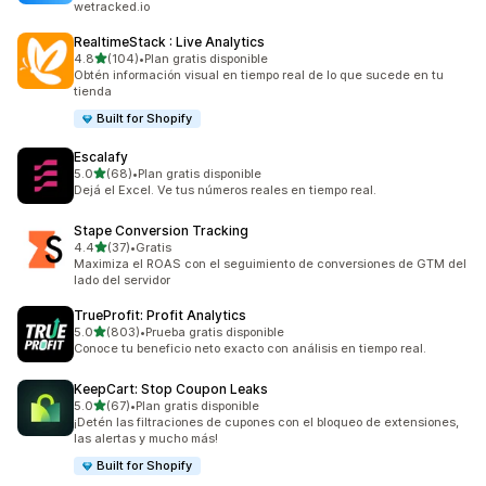
wetracked.io
RealtimeStack : Live Analytics
de 5 estrellas
4.8
(104)
•
Plan gratis disponible
104 reseñas en total
Obtén información visual en tiempo real de lo que sucede en tu
tienda
Built for Shopify
Escalafy
de 5 estrellas
5.0
(68)
•
Plan gratis disponible
68 reseñas en total
Dejá el Excel. Ve tus números reales en tiempo real.
Stape Conversion Tracking
de 5 estrellas
4.4
(37)
•
Gratis
37 reseñas en total
Maximiza el ROAS con el seguimiento de conversiones de GTM del
lado del servidor
TrueProfit: Profit Analytics
de 5 estrellas
5.0
(803)
•
Prueba gratis disponible
803 reseñas en total
Conoce tu beneficio neto exacto con análisis en tiempo real.
KeepCart: Stop Coupon Leaks
de 5 estrellas
5.0
(67)
•
Plan gratis disponible
67 reseñas en total
¡Detén las filtraciones de cupones con el bloqueo de extensiones,
las alertas y mucho más!
Built for Shopify