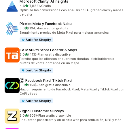
Microsoft Clarity: AI Insights
de 5 estrellas
4.6
(1,824)
•
Gratis
1824 reseñas en total
Optimiza las conversiones con análisis de IA, grabaciones y mapas
de calor
Píxeles Meta y Facebook Nabu
de 5 estrellas
5.0
(104)
•
Instalación gratuita
104 reseñas en total
Seguimiento preciso de Meta Pixel para mejorar anuncios
Built for Shopify
TA MAPPY: Store Locator & Maps
de 5 estrellas
5.0
(413)
•
Plan gratis disponible
413 reseñas en total
Permite que los clientes encuentren tiendas, distribuidores o
puntos de venta cercanos en un mapa
Built for Shopify
Ⓩ Facebook Pixel Tiktok Pixel
de 5 estrellas
5.0
(159)
•
Plan gratis disponible
159 reseñas en total
Haz un seguimiento de Facebook Pixel, Meta Pixel y TikTok Pixel con
CAPI y feed
Built for Shopify
Zigpoll Customer Surveys
de 5 estrellas
5.0
(505)
•
Plan gratis disponible
505 reseñas en total
Encuestas poscompra y en el sitio web para atribución, NPS y más