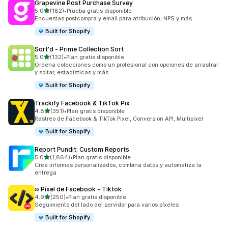
Grapevine Post Purchase Survey
de 5 estrellas
5.0
(182)
•
Prueba gratis disponible
182 reseñas en total
Encuestas postcompra y email para atribución, NPS y más
Built for Shopify
Sort'd ‑ Prime Collection Sort
de 5 estrellas
5.0
(132)
•
Plan gratis disponible
132 reseñas en total
Ordena colecciones como un profesional con opciones de arrastrar
y soltar, estadísticas y más
Built for Shopify
Trackify Facebook & TikTok Pix
de 5 estrellas
4.8
(351)
•
Plan gratis disponible
351 reseñas en total
Rastreo de Facebook & TikTok Pixel, Conversion API, Multipixel
Built for Shopify
Report Pundit: Custom Reports
de 5 estrellas
5.0
(1,864)
•
Plan gratis disponible
1864 reseñas en total
Crea informes personalizados, combina datos y automatiza la
entrega
∞ Píxel de Facebook ‑ Tiktok
de 5 estrellas
4.9
(250)
•
Plan gratis disponible
250 reseñas en total
Seguimiento del lado del servidor para varios píxeles
Built for Shopify