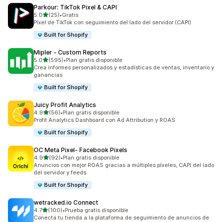
Parkour: TikTok Pixel & CAPI
de 5 estrellas
5.0
(25)
•
Gratis
25 reseñas en total
Píxel de TikTok con seguimiento del lado del servidor (CAPI)
Built for Shopify
Mipler ‑ Custom Reports
de 5 estrellas
5.0
(595)
•
Plan gratis disponible
595 reseñas en total
Crea informes personalizados y estadísticas de ventas, inventario y
ganancias
Built for Shopify
Juicy Profit Analytics
de 5 estrellas
4.9
(56)
•
Plan gratis disponible
56 reseñas en total
Profit Analytics Dashboard con Ad Attribution y ROAS
Built for Shopify
OC Meta Pixel‑ Facebook Pixels
de 5 estrellas
4.9
(92)
•
Plan gratis disponible
92 reseñas en total
Anuncios con mejor ROAS gracias a múltiples píxeles, CAPI del lado
del servidor y feeds
Built for Shopify
wetracked.io Connect
de 5 estrellas
4.7
(100)
•
Prueba gratis disponible
100 reseñas en total
Conecta tu tienda a la plataforma de seguimiento de anuncios de