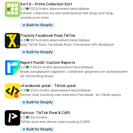
Sort'd ‑ Prime Collection Sort
van 5 sterren
5,0
(132)
•
Gratis abonnement beschikbaar
132 recensies in totaal
Sorteer collecties als een professional met drag-and-drop,
analytics en meer
Built for Shopify
Trackify Facebook Pixel,TikTok
van 5 sterren
4,8
(351)
•
Gratis abonnement beschikbaar
351 recensies in totaal
Volg TikTok Pixel, Facebook Pixel, Conversion API, Multipixel
Built for Shopify
Report Pundit: Custom Reports
van 5 sterren
5,0
(1.864)
•
Gratis abonnement beschikbaar
1864 recensies in totaal
Maak aangepaste rapporten, combineer gegevens en automatiseer
de verzending ervan
∞Facebook‑pixel ‑ Tiktok‑pixel
van 5 sterren
4,9
(250)
•
Gratis abonnement beschikbaar
250 recensies in totaal
Server-side tracking voor meerdere Facebook- en Tiktok-pixels
Built for Shopify
Parkour: TikTok Pixel & CAPI
van 5 sterren
5,0
(25)
•
Gratis
25 recensies in totaal
TikTok-pixel met server-side tracking (CAPI)
Built for Shopify