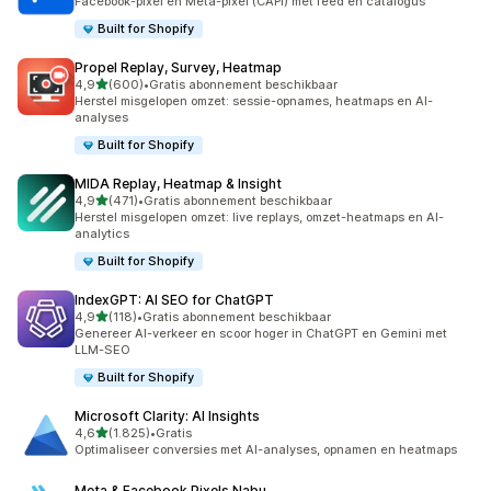
Facebook-pixel en Meta-pixel (CAPI) met feed en catalogus
Built for Shopify
Propel Replay, Survey, Heatmap
van 5 sterren
4,9
(600)
•
Gratis abonnement beschikbaar
600 recensies in totaal
Herstel misgelopen omzet: sessie-opnames, heatmaps en AI-
analyses
Built for Shopify
MIDA Replay, Heatmap & Insight
van 5 sterren
4,9
(471)
•
Gratis abonnement beschikbaar
471 recensies in totaal
Herstel misgelopen omzet: live replays, omzet-heatmaps en AI-
analytics
Built for Shopify
IndexGPT: AI SEO for ChatGPT
van 5 sterren
4,9
(118)
•
Gratis abonnement beschikbaar
118 recensies in totaal
Genereer AI-verkeer en scoor hoger in ChatGPT en Gemini met
LLM-SEO
Built for Shopify
Microsoft Clarity: AI Insights
van 5 sterren
4,6
(1.825)
•
Gratis
1825 recensies in totaal
Optimaliseer conversies met AI-analyses, opnamen en heatmaps
Meta & Facebook Pixels Nabu