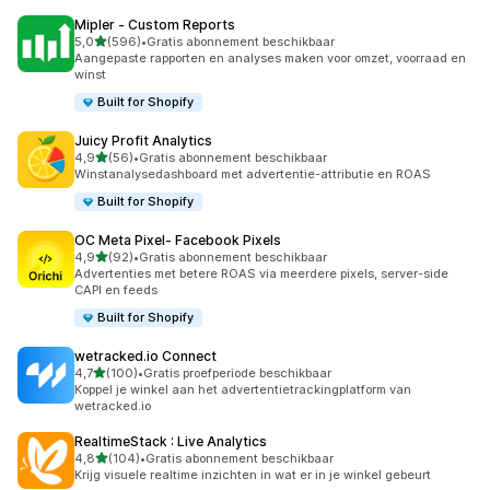
Mipler ‑ Custom Reports
van 5 sterren
5,0
(596)
•
Gratis abonnement beschikbaar
596 recensies in totaal
Aangepaste rapporten en analyses maken voor omzet, voorraad en
winst
Built for Shopify
Juicy Profit Analytics
van 5 sterren
4,9
(56)
•
Gratis abonnement beschikbaar
56 recensies in totaal
Winstanalysedashboard met advertentie-attributie en ROAS
Built for Shopify
OC Meta Pixel‑ Facebook Pixels
van 5 sterren
4,9
(92)
•
Gratis abonnement beschikbaar
92 recensies in totaal
Advertenties met betere ROAS via meerdere pixels, server-side
CAPI en feeds
Built for Shopify
wetracked.io Connect
van 5 sterren
4,7
(100)
•
Gratis proefperiode beschikbaar
100 recensies in totaal
Koppel je winkel aan het advertentietrackingplatform van
wetracked.io
RealtimeStack : Live Analytics
van 5 sterren
4,8
(104)
•
Gratis abonnement beschikbaar
104 recensies in totaal
Krijg visuele realtime inzichten in wat er in je winkel gebeurt