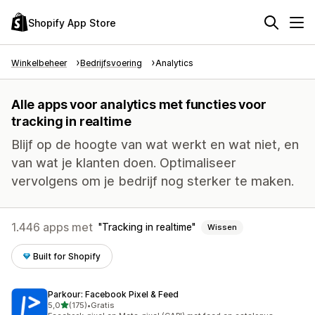
Shopify App Store
Winkelbeheer
Bedrijfsvoering
Analytics
Alle apps voor analytics met functies voor
tracking in realtime
Blijf op de hoogte van wat werkt en wat niet, en
van wat je klanten doen. Optimaliseer
vervolgens om je bedrijf nog sterker te maken.
1.446 apps met
Tracking in realtime
Wissen
Built for Shopify
Parkour: Facebook Pixel & Feed
van 5 sterren
5,0
(175)
•
Gratis
175 recensies in totaal