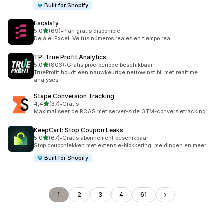
Built for Shopify
Escalafy
van 5 sterren
5,0
(69)
•
Plan gratis disponible
69 recensies in totaal
Dejá el Excel. Ve tus números reales en tiempo real.
TP: True Profit Analytics
van 5 sterren
5,0
(803)
•
Gratis proefperiode beschikbaar
803 recensies in totaal
TrueProfit houdt een nauwkeurige nettowinst bij met realtime
analyses
Stape Conversion Tracking
van 5 sterren
4,4
(37)
•
Gratis
37 recensies in totaal
Maximaliseer de ROAS met server-side GTM-conversietracking
KeepCart: Stop Coupon Leaks
van 5 sterren
5,0
(67)
•
Gratis abonnement beschikbaar
67 recensies in totaal
Stop couponlekken met extensie-blokkering, meldingen en meer!
Built for Shopify
1
2
3
4
61