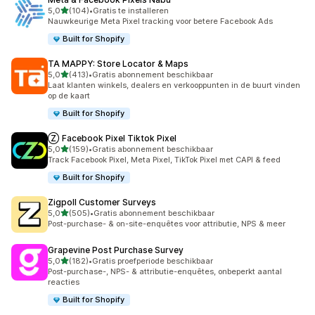
van 5 sterren
5,0
(104)
•
Gratis te installeren
104 recensies in totaal
Nauwkeurige Meta Pixel tracking voor betere Facebook Ads
Built for Shopify
TA MAPPY: Store Locator & Maps
van 5 sterren
5,0
(413)
•
Gratis abonnement beschikbaar
413 recensies in totaal
Laat klanten winkels, dealers en verkooppunten in de buurt vinden
op de kaart
Built for Shopify
Ⓩ Facebook Pixel Tiktok Pixel
van 5 sterren
5,0
(159)
•
Gratis abonnement beschikbaar
159 recensies in totaal
Track Facebook Pixel, Meta Pixel, TikTok Pixel met CAPI & feed
Built for Shopify
Zigpoll Customer Surveys
van 5 sterren
5,0
(505)
•
Gratis abonnement beschikbaar
505 recensies in totaal
Post-purchase- & on-site-enquêtes voor attributie, NPS & meer
Grapevine Post Purchase Survey
van 5 sterren
5,0
(182)
•
Gratis proefperiode beschikbaar
182 recensies in totaal
Post-purchase-, NPS- & attributie-enquêtes, onbeperkt aantal
reacties
Built for Shopify