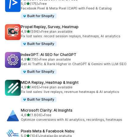
de 5 estrelas
5,0
(175)
•
Free
175 total de avaliações
Facebook Pixel & Meta Pixel (CAPI) with Feed & Catalog
Built for Shopify
Propel Replay, Survey, Heatmap
de 5 estrelas
4,9
(596)
•
Free plan available
596 total de avaliações
Fix lost sales: record session replays, heatmaps, AI analytics
Built for Shopify
IndexGPT: AI SEO for ChatGPT
de 5 estrelas
4,9
(116)
•
Free plan available
116 total de avaliações
Get AI Traffic & Rank Higher in ChatGPT & Gemini with LLM SEO
Built for Shopify
MIDA Replay, Heatmap & Insight
de 5 estrelas
4,9
(465)
•
Free plan available
465 total de avaliações
Fix lost sales: live replays, revenue heatmaps & AI analytics
Built for Shopify
Microsoft Clarity: AI Insights
de 5 estrelas
4,6
(1.806)
•
Free
1806 total de avaliações
Optimize conversions with AI analytics, recordings, heatmaps
Pixels Meta & Facebook Nabu
de 5 estrelas
5,0
(104)
•
Instalação gratuita