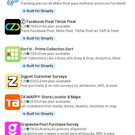
104 total de avaliações
Tracking preciso de Meta Pixel para melhorar anúncios Facebook
Built for Shopify
Ⓩ Facebook Pixel Tiktok Pixel
de 5 estrelas
5,0
(159)
•
Free plan available
159 total de avaliações
Track Facebook Pixel, Meta Pixel, TikTok Pixel w/ CAPI & Feed
Built for Shopify
Sort'd ‑ Prime Collection Sort
de 5 estrelas
5,0
(132)
•
Free plan available
132 total de avaliações
Sort Collections Like a Boss with Drag & Drop, Analytics, More
Built for Shopify
Zigpoll Customer Surveys
de 5 estrelas
5,0
(502)
•
Free plan available
502 total de avaliações
Post-purchase & on-site surveys for attribution, NPS, & more
TA MAPPY: Store Locator & Maps
de 5 estrelas
5,0
(413)
•
Free plan available
413 total de avaliações
Let customers find nearby stores, dealers, stockists on map
Built for Shopify
Grapevine Post Purchase Survey
de 5 estrelas
5,0
(182)
•
Avaliação gratuita disponível
182 total de avaliações
Inquéritos pós-compra e email para atribuição, NPS e mais