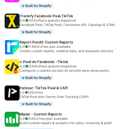
Built for Shopify
Trackify Facebook Pixel,TikTok
de 5 estrelas
4,8
(352)
•
Plano gratuito disponível
352 total de avaliações
Facebook Pixel, TikTok Pixel, Conversion API, Catalogs & UTMs
Built for Shopify
Report Pundit: Custom Reports
de 5 estrelas
5,0
(1.864)
•
Free plan available
1864 total de avaliações
Create custom reports, combine data, and automate delivery
∞ Pixel do Facebook ‑Tiktok
de 5 estrelas
4,9
(249)
•
Plano gratuito disponível
249 total de avaliações
Configurar o rastreio do lado do servidor para vários pixéis
Built for Shopify
Parkour: TikTok Pixel & CAPI
de 5 estrelas
5,0
(25)
•
Free
25 total de avaliações
TikTok Pixel with Server Side Tracking (CAPI)
Built for Shopify
Mipler ‑ Custom Reports
de 5 estrelas
5,0
(595)
•
Free plan available
595 total de avaliações
Build custom reports & analytics for sales, inventory & profit