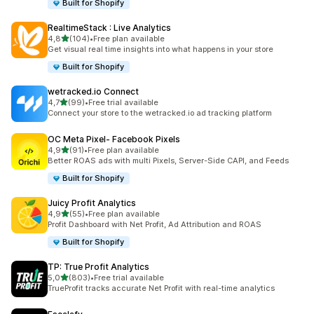
Built for Shopify
RealtimeStack : Live Analytics
de 5 estrelas
4,8
(104)
•
Free plan available
104 total de avaliações
Get visual real time insights into what happens in your store
Built for Shopify
wetracked.io Connect
de 5 estrelas
4,7
(99)
•
Free trial available
99 total de avaliações
Connect your store to the wetracked.io ad tracking platform
OC Meta Pixel‑ Facebook Pixels
de 5 estrelas
4,9
(91)
•
Free plan available
91 total de avaliações
Better ROAS ads with multi Pixels, Server-Side CAPI, and Feeds
Built for Shopify
Juicy Profit Analytics
de 5 estrelas
4,9
(55)
•
Free plan available
55 total de avaliações
Profit Dashboard with Net Profit, Ad Attribution and ROAS
Built for Shopify
TP: True Profit Analytics
de 5 estrelas
5,0
(803)
•
Free trial available
803 total de avaliações
TrueProfit tracks accurate Net Profit with real-time analytics