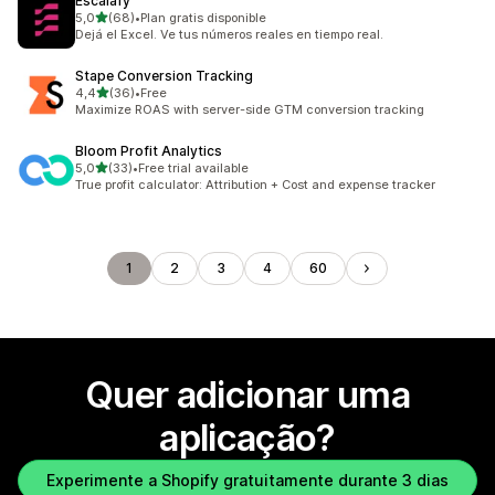
Escalafy
de 5 estrelas
5,0
(68)
•
Plan gratis disponible
68 total de avaliações
Dejá el Excel. Ve tus números reales en tiempo real.
Stape Conversion Tracking
de 5 estrelas
4,4
(36)
•
Free
36 total de avaliações
Maximize ROAS with server-side GTM conversion tracking
Bloom Profit Analytics
de 5 estrelas
5,0
(33)
•
Free trial available
33 total de avaliações
True profit calculator: Attribution + Cost and expense tracker
1
2
3
4
60
Quer adicionar uma
aplicação?
Experimente a Shopify gratuitamente durante 3 dias