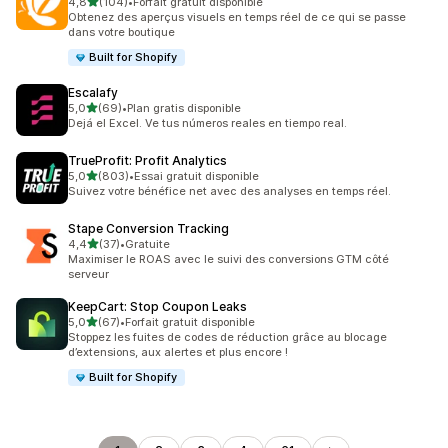
étoile(s) sur 5
4,8
(104)
•
Forfait gratuit disponible
104 avis au total
Obtenez des aperçus visuels en temps réel de ce qui se passe
dans votre boutique
Built for Shopify
Escalafy
étoile(s) sur 5
5,0
(69)
•
Plan gratis disponible
69 avis au total
Dejá el Excel. Ve tus números reales en tiempo real.
TrueProfit: Profit Analytics
étoile(s) sur 5
5,0
(803)
•
Essai gratuit disponible
803 avis au total
Suivez votre bénéfice net avec des analyses en temps réel.
Stape Conversion Tracking
étoile(s) sur 5
4,4
(37)
•
Gratuite
37 avis au total
Maximiser le ROAS avec le suivi des conversions GTM côté
serveur
KeepCart: Stop Coupon Leaks
étoile(s) sur 5
5,0
(67)
•
Forfait gratuit disponible
67 avis au total
Stoppez les fuites de codes de réduction grâce au blocage
d’extensions, aux alertes et plus encore !
Built for Shopify