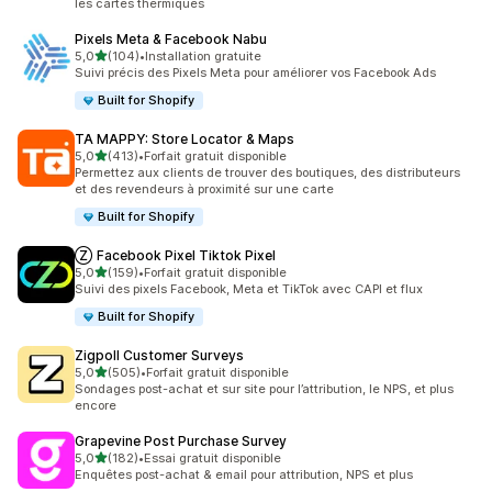
les cartes thermiques
Pixels Meta & Facebook Nabu
étoile(s) sur 5
5,0
(104)
•
Installation gratuite
104 avis au total
Suivi précis des Pixels Meta pour améliorer vos Facebook Ads
Built for Shopify
TA MAPPY: Store Locator & Maps
étoile(s) sur 5
5,0
(413)
•
Forfait gratuit disponible
413 avis au total
Permettez aux clients de trouver des boutiques, des distributeurs
et des revendeurs à proximité sur une carte
Built for Shopify
Ⓩ Facebook Pixel Tiktok Pixel
étoile(s) sur 5
5,0
(159)
•
Forfait gratuit disponible
159 avis au total
Suivi des pixels Facebook, Meta et TikTok avec CAPI et flux
Built for Shopify
Zigpoll Customer Surveys
étoile(s) sur 5
5,0
(505)
•
Forfait gratuit disponible
505 avis au total
Sondages post-achat et sur site pour l’attribution, le NPS, et plus
encore
Grapevine Post Purchase Survey
étoile(s) sur 5
5,0
(182)
•
Essai gratuit disponible
182 avis au total
Enquêtes post-achat & email pour attribution, NPS et plus