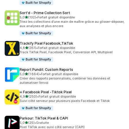
Built for Shopify
Sort'd ‑ Prime Collection Sort
étoile(s) sur 5
5,0
(132)
•
Forfait gratuit disponible
132 avis au total
Triez les collections d’une main de maître grâce au glisser-déposer,
aux analyses et plus encore
Built for Shopify
Trackify Pixel Facebook,TikTok
étoile(s) sur 5
4,8
(351)
•
Forfait gratuit disponible
351 avis au total
Track TikTok Pixel, Facebook Pixel, Conversion API, Multipixel
Built for Shopify
Report Pundit: Custom Reports
étoile(s) sur 5
5,0
(1 864)
•
Forfait gratuit disponible
1864 avis au total
Créer des rapports personnalisés, combiner les données et
automatiser l’envoi
∞ Facebook Pixel ‑Tiktok Pixel
étoile(s) sur 5
4,9
(250)
•
Forfait gratuit disponible
250 avis au total
Suivi côté serveur pour plusieurs pixels Facebook et Tiktok
Built for Shopify
Parkour: TikTok Pixel & CAPI
étoile(s) sur 5
5,0
(25)
•
Gratuite
25 avis au total
Pixel TikTok avec suivi côté serveur (CAPI)