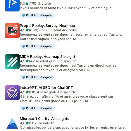
étoile(s) sur 5
5,0
(175)
•
Gratuite
175 avis au total
Pixel Facebook et Meta Pixel (CAPI) avec flux et catalogue
Built for Shopify
Propel Replay, Survey, Heatmap
étoile(s) sur 5
4,9
(600)
•
Forfait gratuit disponible
600 avis au total
Récupérez les ventes perdues : enregistrements de rediffusions,
cartes thermiques, analyses par l’IA
Built for Shopify
MIDA Replay, Heatmap & Insight
étoile(s) sur 5
4,9
(471)
•
Forfait gratuit disponible
471 avis au total
Récupérez les ventes perdues : rediffusions en direct, cartes
thermiques des revenus et analyses par l’IA
Built for Shopify
IndexGPT: AI SEO for ChatGPT
étoile(s) sur 5
4,9
(118)
•
Forfait gratuit disponible
118 avis au total
Générez du trafic via l’IA et améliorez votre classement sur
ChatGPT et Gemini grâce au SEO pour LLM
Built for Shopify
Microsoft Clarity: AI Insights
étoile(s) sur 5
4,6
(1 825)
•
Gratuite
1825 avis au total
Optimisez les conversions avec l’analyse IA, les enregistrements et