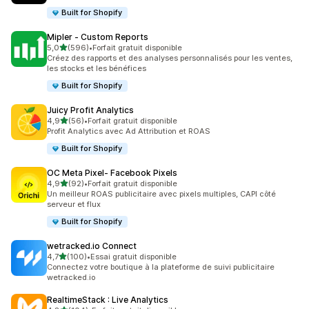
Built for Shopify
Mipler ‑ Custom Reports
étoile(s) sur 5
5,0
(596)
•
Forfait gratuit disponible
596 avis au total
Créez des rapports et des analyses personnalisés pour les ventes,
les stocks et les bénéfices
Built for Shopify
Juicy Profit Analytics
étoile(s) sur 5
4,9
(56)
•
Forfait gratuit disponible
56 avis au total
Profit Analytics avec Ad Attribution et ROAS
Built for Shopify
OC Meta Pixel‑ Facebook Pixels
étoile(s) sur 5
4,9
(92)
•
Forfait gratuit disponible
92 avis au total
Un meilleur ROAS publicitaire avec pixels multiples, CAPI côté
serveur et flux
Built for Shopify
wetracked.io Connect
étoile(s) sur 5
4,7
(100)
•
Essai gratuit disponible
100 avis au total
Connectez votre boutique à la plateforme de suivi publicitaire
wetracked.io
RealtimeStack : Live Analytics