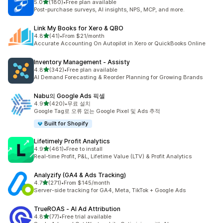
별 5개 중
5.0
(180)
•
Free plan available
총 리뷰 180개
Post-purchase surveys, AI insights, NPS, MCP, and more.
Link My Books for Xero & QBO
별 5개 중
4.8
(41)
•
From $21/month
총 리뷰 41개
Accurate Accounting On Autopilot in Xero or QuickBooks Online
Inventory Management ‑ Assisty
별 5개 중
4.8
(342)
•
Free plan available
총 리뷰 342개
AI Demand Forecasting & Reorder Planning for Growing Brands
Nabu의 Google Ads 픽셀
별 5개 중
4.9
(420)
•
무료 설치
총 리뷰 420개
Google Tag로 오류 없는 Google Pixel 및 Ads 추적
Built for Shopify
Lifetimely Profit Analytics
별 5개 중
4.9
(461)
•
Free to install
총 리뷰 461개
Real-time Profit, P&L, Lifetime Value (LTV) & Profit Analytics
Analyzify (GA4 & Ads Tracking)
별 5개 중
4.7
(271)
•
From $145/month
총 리뷰 271개
Server-side tracking for GA4, Meta, TikTok + Google Ads
TrueROAS ‑ AI Ad Attribution
별 5개 중
4.8
(77)
•
Free trial available
총 리뷰 77개