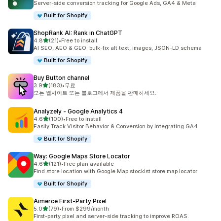
Server-side conversion tracking for Google Ads, GA4 & Meta
Built for Shopify
ShopRank AI: Rank in ChatGPT
별 5개 중
4.8
(21)
•
Free to install
총 리뷰 21개
AI SEO, AEO & GEO: bulk-fix alt text, images, JSON-LD schema
Built for Shopify
Buy Button channel
별 5개 중
3.9
(183)
•
무료
총 리뷰 183개
모든 웹사이트 또는 블로그에서 제품을 판매하세요.
Analyzely ‑ Google Analytics 4
별 5개 중
4.6
(100)
•
Free to install
총 리뷰 100개
Easily Track Visitor Behavior & Conversion by Integrating GA4
Built for Shopify
Way: Google Maps Store Locator
별 5개 중
4.6
(121)
•
Free plan available
총 리뷰 121개
Find store location with Google Map stockist store map locator
Built for Shopify
Aimerce First‑Party Pixel
별 5개 중
5.0
(79)
•
From $299/month
총 리뷰 79개
First-party pixel and server-side tracking to improve ROAS.