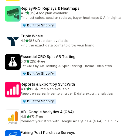
ReplayPRO: Replays & Heatmaps
별 5개 중
4.7
(15)
•
Free plan available
총 리뷰 15개
Find lost sales: session replays, buyer heatmaps & AI insights
Built for Shopify
Triple Whale
별 5개 중
4.1
(85)
•
Free plan available
총 리뷰 85개
Find the exact data points to grow your brand
Essential CRO Split AB Testing
별 5개 중
5.0
(25)
•
Free
총 리뷰 25개
Lift CRO by AB Testing & Split Testing Theme Templates.
Built for Shopify
Reports & Export by SyncWith
별 5개 중
4.6
(26)
•
Free plan available
총 리뷰 26개
Report on sales, inventory, order & data export, analytics
Built for Shopify
AB : Google Analytics 4 (GA4)
별 5개 중
4.8
(7)
•
Free
총 리뷰 7개
Connect your store with Google Analytics 4 (GA4) in a click
Fairing Post Purchase Surveys