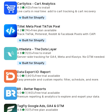
Cartlytics ‑ Cart Analytics
별 5개 중
4.9
(43)
•
Free to install
총 리뷰 43개
Live carts in real time: add to cart tracking & cart recovery
Built for Shopify
TiXel: Meta Pixel TikTok Pixel
별 5개 중
4.2
(74)
•
Free plan available
총 리뷰 74개
Track TikTok, Pinterest, Reddit & Facebook Pixels with CAPI
Built for Shopify
Littledata ‑ The Data Layer
별 5개 중
4.8
(123)
•
Free to install
총 리뷰 123개
Server-side tracking for GA4, Meta and Klaviyo. No GTM needed.
Built for Shopify
Data Export IO: Report
별 5개 중
5.0
(1,901)
•
Free trial available
총 리뷰 1901개
Easy premade and custom reports: filter, schedule, and more.
BR ‑ Better Reports
별 5개 중
5.0
(1,140)
•
Free trial available
총 리뷰 1140개
Premium reporting & analytics to explore and export your data.
TagFly Google Ads, GA4 & GTM
별 5개 중
4.8
(137)
•
Free plan available
총 리뷰 137개