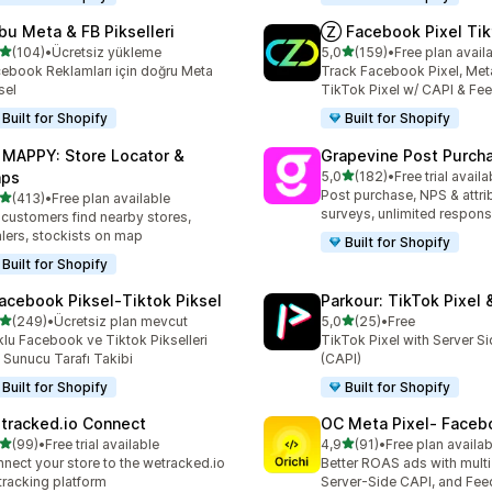
bu Meta & FB Pikselleri
Ⓩ Facebook Pixel Tik
5 yıldız üzerinden
5 yıldız üzerinden
(104)
•
Ücretsiz yükleme
5,0
(159)
•
Free plan avail
lam 104 değerlendirme
toplam 159 değerlendirme
ebook Reklamları için doğru Meta
Track Facebook Pixel, Meta
sel
TikTok Pixel w/ CAPI & Fe
Built for Shopify
Built for Shopify
 MAPPY: Store Locator &
Grapevine Post Purch
5 yıldız üzerinden
ps
5,0
(182)
•
Free trial availa
toplam 182 değerlendirme
Post purchase, NPS & attri
5 yıldız üzerinden
(413)
•
Free plan available
lam 413 değerlendirme
surveys, unlimited respon
 customers find nearby stores,
lers, stockists on map
Built for Shopify
Built for Shopify
acebook Piksel‑Tiktok Piksel
Parkour: TikTok Pixel 
5 yıldız üzerinden
5 yıldız üzerinden
(249)
•
Ücretsiz plan mevcut
5,0
(25)
•
Free
lam 249 değerlendirme
toplam 25 değerlendirme
lu Facebook ve Tiktok Pikselleri
TikTok Pixel with Server S
n Sunucu Tarafı Takibi
(CAPI)
Built for Shopify
Built for Shopify
tracked.io Connect
OC Meta Pixel‑ Faceb
5 yıldız üzerinden
5 yıldız üzerinden
(99)
•
Free trial available
4,9
(91)
•
Free plan availab
lam 99 değerlendirme
toplam 91 değerlendirme
nect your store to the wetracked.io
Better ROAS ads with multi 
tracking platform
Server-Side CAPI, and Fee