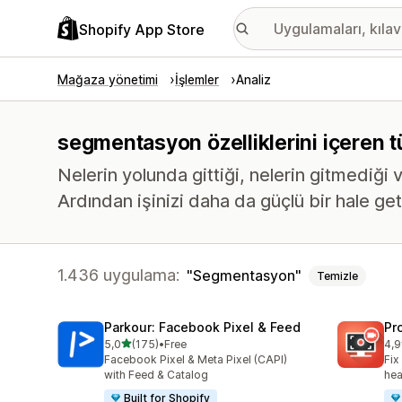
Shopify App Store
Mağaza yönetimi
İşlemler
Analiz
segmentasyon özelliklerini içeren t
Nelerin yolunda gittiği, nelerin gitmediği v
Ardından işinizi daha da güçlü bir hale ge
1.436 uygulama:
Segmentasyon
Temizle
Parkour: Facebook Pixel & Feed
Pr
5 yıldız üzerinden
5,0
(175)
•
Free
4,9
toplam 175 değerlendirme
top
Facebook Pixel & Meta Pixel (CAPI)
Fix
with Feed & Catalog
hea
Built for Shopify