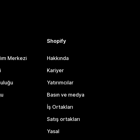
Shopify
dım Merkezi
Hakkında
i
Kariyer
luluğu
Yatırımcılar
gu
Basın ve medya
İş Ortakları
Satış ortakları
Yasal