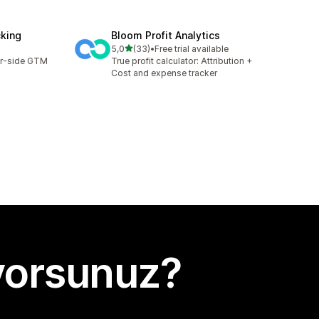
cking
Bloom Profit Analytics
5 yıldız üzerinden
5,0
(33)
•
Free trial available
toplam 33 değerlendirme
er-side GTM
True profit calculator: Attribution +
Cost and expense tracker
yorsunuz?