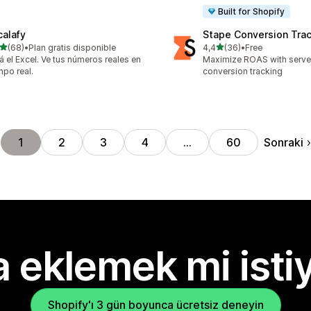
Built for Shopify
calafy
Stape Conversion Tra
5 yıldız üzerinden
5 yıldız üzerinden
(68)
•
Plan gratis disponible
4,4
(36)
•
Free
lam 68 değerlendirme
toplam 36 değerlendirme
á el Excel. Ve tus números reales en
Maximize ROAS with serv
mpo real.
conversion tracking
Sonraki
1
2
3
4
…
60
 eklemek mi isti
Shopify'ı 3 gün boyunca ücretsiz deneyin