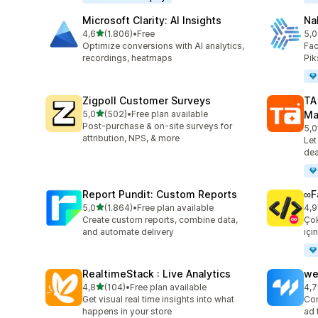
Microsoft Clarity: AI Insights
Na
5 yıldız üzerinden
4,6
(1.806)
•
Free
5,0
toplam 1806 değerlendirme
top
Optimize conversions with AI analytics,
Fac
recordings, heatmaps
Pik
Zigpoll Customer Surveys
TA
5 yıldız üzerinden
5,0
(502)
•
Free plan available
Ma
toplam 502 değerlendirme
Post-purchase & on-site surveys for
5,0
top
attribution, NPS, & more
Let
dea
Report Pundit: Custom Reports
∞F
5 yıldız üzerinden
5,0
(1.864)
•
Free plan available
4,9
toplam 1864 değerlendirme
top
Create custom reports, combine data,
Çok
and automate delivery
içi
RealtimeStack : Live Analytics
we
5 yıldız üzerinden
4,8
(104)
•
Free plan available
4,7
toplam 104 değerlendirme
top
Get visual real time insights into what
Con
happens in your store
ad 