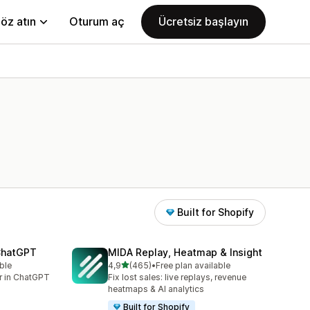
öz atın
Oturum aç
Ücretsiz başlayın
Built for Shopify
 ChatGPT
MIDA Replay, Heatmap & Insight
5 yıldız üzerinden
ble
4,9
(465)
•
Free plan available
toplam 465 değerlendirme
er in ChatGPT
Fix lost sales: live replays, revenue
heatmaps & AI analytics
Built for Shopify