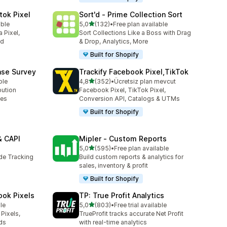
tok Pixel
Sort'd ‑ Prime Collection Sort
5 yıldız üzerinden
able
5,0
(132)
•
Free plan available
toplam 132 değerlendirme
 Pixel,
Sort Collections Like a Boss with Drag
ed
& Drop, Analytics, More
Built for Shopify
ase Survey
Trackify Facebook Pixel,TikTok
5 yıldız üzerinden
ble
4,8
(352)
•
Ücretsiz plan mevcut
toplam 352 değerlendirme
bution
Facebook Pixel, TikTok Pixel,
ses
Conversion API, Catalogs & UTMs
Built for Shopify
& CAPI
Mipler ‑ Custom Reports
5 yıldız üzerinden
5,0
(595)
•
Free plan available
toplam 595 değerlendirme
ide Tracking
Build custom reports & analytics for
sales, inventory & profit
Built for Shopify
ook Pixels
TP: True Profit Analytics
5 yıldız üzerinden
le
5,0
(803)
•
Free trial available
toplam 803 değerlendirme
Pixels,
TrueProfit tracks accurate Net Profit
ds
with real-time analytics