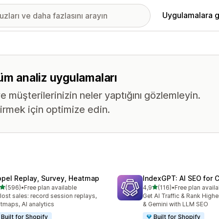
Uygulamalara g
üm analiz uygulamaları
e müşterilerinizin neler yaptığını gözlemleyin.
tirmek için optimize edin.
opel Replay, Survey, Heatmap
IndexGPT: AI SEO for
5 yıldız üzerinden
5 yıldız üzerinden
(596)
•
Free plan available
4,9
(116)
•
Free plan availa
lam 596 değerlendirme
toplam 116 değerlendirme
 lost sales: record session replays,
Get AI Traffic & Rank High
tmaps, AI analytics
& Gemini with LLM SEO
Built for Shopify
Built for Shopify