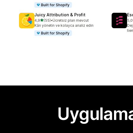
Built for Shopify
Juicy Attribution & Profit
Es
5 yıldız üzerinden
4,9
(55)
•
Ücretsiz plan mevcut
5,0
toplam 55 değerlendirme
top
Kârı yönetin ve kolayca analiz edin
Dej
tie
Built for Shopify
Uygulama