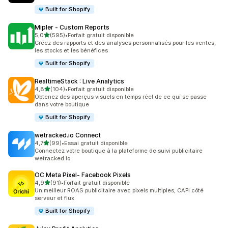
Built for Shopify
Mipler ‑ Custom Reports
étoile(s) sur 5
5,0
(595)
•
Forfait gratuit disponible
595 avis au total
Créez des rapports et des analyses personnalisés pour les ventes,
les stocks et les bénéfices
Built for Shopify
RealtimeStack : Live Analytics
étoile(s) sur 5
4,8
(104)
•
Forfait gratuit disponible
104 avis au total
Obtenez des aperçus visuels en temps réel de ce qui se passe
dans votre boutique
Built for Shopify
wetracked.io Connect
étoile(s) sur 5
4,7
(99)
•
Essai gratuit disponible
99 avis au total
Connectez votre boutique à la plateforme de suivi publicitaire
wetracked.io
OC Meta Pixel‑ Facebook Pixels
étoile(s) sur 5
4,9
(91)
•
Forfait gratuit disponible
91 avis au total
Un meilleur ROAS publicitaire avec pixels multiples, CAPI côté
serveur et flux
Built for Shopify