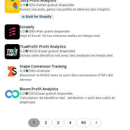
Juicy Profit Analytics
étoile(s) sur 5
4,9
(55)
•
Forfait gratuit disponible
55 avis au total
Suivez vos pubs, gérez vos profits et obtenez des insights.
Built for Shopify
Escalafy
étoile(s) sur 5
5,0
(68)
•
Plan gratis disponible
68 avis au total
Dejá el Excel. Ve tus números reales en tiempo real.
TrueProfit: Profit Analytics
étoile(s) sur 5
5,0
(803)
•
Essai gratuit disponible
803 avis au total
Suivez votre bénéfice net avec des analyses en temps réel.
Stape Conversion Tracking
étoile(s) sur 5
4,4
(36)
•
Gratuite
36 avis au total
Maximiser le ROAS avec le suivi des conversions GTM côté
serveur
Bloom Profit Analytics
étoile(s) sur 5
5,0
(33)
•
Essai gratuit disponible
33 avis au total
Calculateur de bénéfice réel : attribution + suivi des coûts et
dépenses
1
2
3
4
60