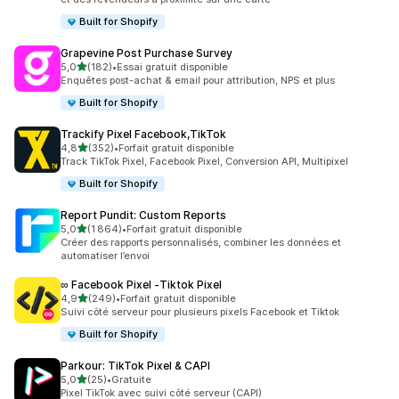
Built for Shopify
Grapevine Post Purchase Survey
étoile(s) sur 5
5,0
(182)
•
Essai gratuit disponible
182 avis au total
Enquêtes post-achat & email pour attribution, NPS et plus
Built for Shopify
Trackify Pixel Facebook,TikTok
étoile(s) sur 5
4,8
(352)
•
Forfait gratuit disponible
352 avis au total
Track TikTok Pixel, Facebook Pixel, Conversion API, Multipixel
Built for Shopify
Report Pundit: Custom Reports
étoile(s) sur 5
5,0
(1 864)
•
Forfait gratuit disponible
1864 avis au total
Créer des rapports personnalisés, combiner les données et
automatiser l’envoi
∞ Facebook Pixel ‑Tiktok Pixel
étoile(s) sur 5
4,9
(249)
•
Forfait gratuit disponible
249 avis au total
Suivi côté serveur pour plusieurs pixels Facebook et Tiktok
Built for Shopify
Parkour: TikTok Pixel & CAPI
étoile(s) sur 5
5,0
(25)
•
Gratuite
25 avis au total
Pixel TikTok avec suivi côté serveur (CAPI)