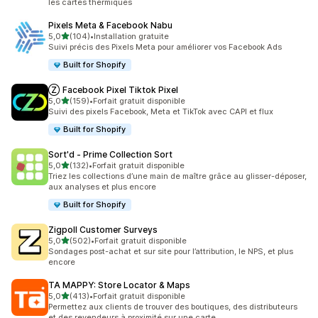
les cartes thermiques
Pixels Meta & Facebook Nabu
étoile(s) sur 5
5,0
(104)
•
Installation gratuite
104 avis au total
Suivi précis des Pixels Meta pour améliorer vos Facebook Ads
Built for Shopify
Ⓩ Facebook Pixel Tiktok Pixel
étoile(s) sur 5
5,0
(159)
•
Forfait gratuit disponible
159 avis au total
Suivi des pixels Facebook, Meta et TikTok avec CAPI et flux
Built for Shopify
Sort'd ‑ Prime Collection Sort
étoile(s) sur 5
5,0
(132)
•
Forfait gratuit disponible
132 avis au total
Triez les collections d’une main de maître grâce au glisser-déposer,
aux analyses et plus encore
Built for Shopify
Zigpoll Customer Surveys
étoile(s) sur 5
5,0
(502)
•
Forfait gratuit disponible
502 avis au total
Sondages post-achat et sur site pour l’attribution, le NPS, et plus
encore
TA MAPPY: Store Locator & Maps
étoile(s) sur 5
5,0
(413)
•
Forfait gratuit disponible
413 avis au total
Permettez aux clients de trouver des boutiques, des distributeurs
et des revendeurs à proximité sur une carte