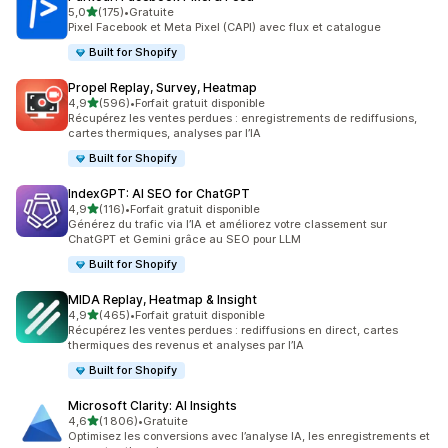
étoile(s) sur 5
5,0
(175)
•
Gratuite
175 avis au total
Pixel Facebook et Meta Pixel (CAPI) avec flux et catalogue
Built for Shopify
Propel Replay, Survey, Heatmap
étoile(s) sur 5
4,9
(596)
•
Forfait gratuit disponible
596 avis au total
Récupérez les ventes perdues : enregistrements de rediffusions,
cartes thermiques, analyses par l’IA
Built for Shopify
IndexGPT: AI SEO for ChatGPT
étoile(s) sur 5
4,9
(116)
•
Forfait gratuit disponible
116 avis au total
Générez du trafic via l’IA et améliorez votre classement sur
ChatGPT et Gemini grâce au SEO pour LLM
Built for Shopify
MIDA Replay, Heatmap & Insight
étoile(s) sur 5
4,9
(465)
•
Forfait gratuit disponible
465 avis au total
Récupérez les ventes perdues : rediffusions en direct, cartes
thermiques des revenus et analyses par l’IA
Built for Shopify
Microsoft Clarity: AI Insights
étoile(s) sur 5
4,6
(1 806)
•
Gratuite
1806 avis au total
Optimisez les conversions avec l’analyse IA, les enregistrements et