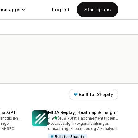
se apps
Log ind
Start gratis
Built for Shopify
 ChatGPT
MIDA Replay, Heatmap & Insight
ud af 5 stjerner
Gratis abonnement tilgængeligt
4,9
(468)
•
Gratis abonnement tilgængeligt
468 anmeldelser i alt
inger i
Ret tabt salg: live-genafspilninger,
LLM-SEO
omsætnings-heatmaps og AI-analyser
Built for Shopify