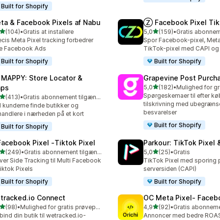
Built for Shopify
ta & Facebook Pixels af Nabu
Ⓩ Facebook Pixel Tik
ud af 5 stjerner
ud af 5 stjerner
(104)
•
Gratis at installere
5,0
(159)
•
 anmeldelser i alt
159 anmeldelser i alt
cis Meta Pixel tracking forbedrer
Spor Facebook-pixel, Meta
ne Facebook Ads
TikTok-pixel med CAPI og
Built for Shopify
Built for Shopify
 MAPPY: Store Locator &
Grapevine Post Purch
ud af 5 stjerner
ps
5,0
(182)
•
182 anmeldelser i alt
Spørgeskemaer til efter k
ud af 5 stjerner
(413)
•
Gratis abonnement tilgængeligt
 anmeldelser i alt
tilskrivning med ubegrænse
 kunderne finde butikker og
besvarelser
handlere i nærheden på et kort
Built for Shopify
Built for Shopify
Facebook Pixel ‑Tiktok Pixel
Parkour: TikTok Pixel 
ud af 5 stjerner
ud af 5 stjerner
(249)
•
Gratis abonnement tilgængeligt
5,0
(25)
•
Gratis
 anmeldelser i alt
25 anmeldelser i alt
ver Side Tracking til Multi Facebook
TikTok Pixel med sporing 
iktok Pixels
serversiden (CAPI)
Built for Shopify
Built for Shopify
tracked.io Connect
OC Meta Pixel‑ Faceb
ud af 5 stjerner
ud af 5 stjerner
(98)
•
Mulighed for gratis prøveperiode
4,9
(92)
•
anmeldelser i alt
92 anmeldelser i alt
bind din butik til wetracked.io-
Annoncer med bedre ROAS