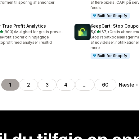
tformen til sporing af annoncer
af flere pixels, CAPI på se
feeds
Built for Shopify
: True Profit Analytics
KeepCart: Stop Coupo
ud af 5 stjerner
ud af 5 stjerner
(803)
•
Mulighed for gratis prøveperiode
5,0
(67)
•
 anmeldelser i alt
67 anmeldelser i alt
eProfit sporer din nøjagtige
Stop rabatkodelækager me
toprofit med analyser i realtid
af udvidelser, notifikation
mere!
Built for Shopify
Næste
1
2
3
4
…
60