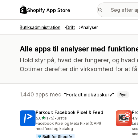
Shopify App Store
Butiksadministration
Drift
Analyser
Alle apps til analyser med funktion
Hold styr på, hvad der fungerer, og hvad 
Optimer derefter din virksomhed for at få 
1.440 apps med
Forladt indkøbskurv
Ryd
Parkour: Facebook Pixel & Feed
Pr
ud af 5 stjerner
5,0
(175)
•
Gratis
4,9
175 anmeldelser i alt
599
Facebook Pixel og Meta Pixel (CAPI)
Løs
med feed og katalog
ses
ana
Built for Shopify