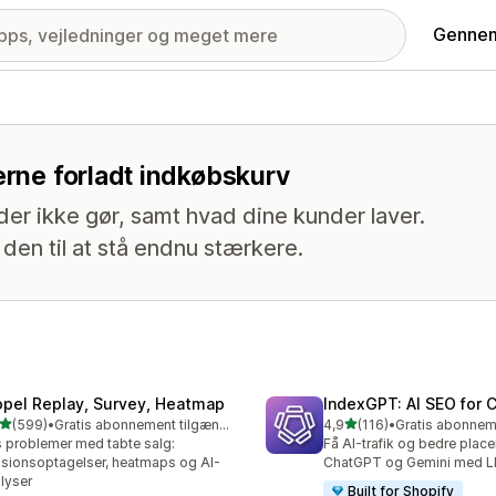
Gennem
erne forladt indkøbskurv
der ikke gør, samt hvad dine kunder laver.
den til at stå endnu stærkere.
opel Replay, Survey, Heatmap
IndexGPT: AI SEO for
ud af 5 stjerner
ud af 5 stjerner
(599)
•
Gratis abonnement tilgængeligt
4,9
(116)
•
 anmeldelser i alt
116 anmeldelser i alt
 problemer med tabte salg:
Få AI-trafik og bedre placer
sionsoptagelser, heatmaps og AI-
ChatGPT og Gemini med 
lyser
Built for Shopify