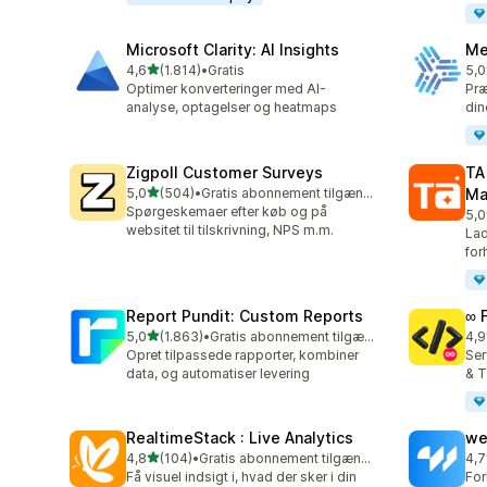
Microsoft Clarity: AI Insights
Me
ud af 5 stjerner
4,6
(1.814)
•
Gratis
5,0
1814 anmeldelser i alt
104
Optimer konverteringer med AI-
Præ
analyse, optagelser og heatmaps
di
Zigpoll Customer Surveys
TA
ud af 5 stjerner
5,0
(504)
•
Gratis abonnement tilgængeligt
Ma
504 anmeldelser i alt
Spørgeskemaer efter køb og på
5,0
413
websitet til tilskrivning, NPS m.m.
Lad
for
Report Pundit: Custom Reports
∞ 
ud af 5 stjerner
5,0
(1.863)
•
Gratis abonnement tilgængeligt
4,9
1863 anmeldelser i alt
249
Opret tilpassede rapporter, kombiner
Ser
data, og automatiser levering
& T
RealtimeStack : Live Analytics
we
ud af 5 stjerner
4,8
(104)
•
Gratis abonnement tilgængeligt
4,7
104 anmeldelser i alt
98 
Få visuel indsigt i, hvad der sker i din
For