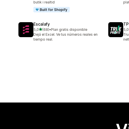
butik i realtid
pla
Built for Shopify
Escalafy
TP
ud af 5 stjerner
5,0
(68)
•
Plan gratis disponible
5,0
68 anmeldelser i alt
803
Dejá el Excel. Ve tus números reales en
Tru
tiempo real.
net