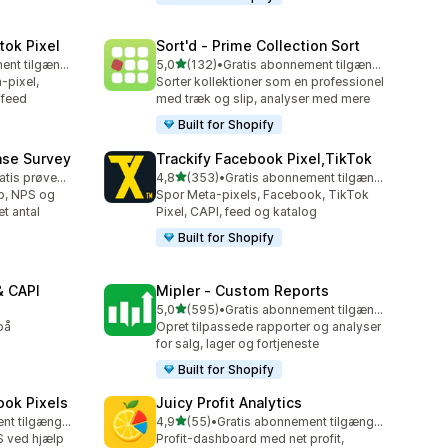
tok Pixel
Sort'd ‑ Prime Collection Sort
ud af 5 stjerner
Gratis abonnement tilgængeligt
5,0
(132)
•
Gratis abonnement tilgængeligt
132 anmeldelser i alt
-pixel,
Sorter kollektioner som en professionel
 feed
med træk og slip, analyser med mere
Built for Shopify
ase Survey
Trackify Facebook Pixel,TikTok
ud af 5 stjerner
Mulighed for gratis prøveperiode
4,8
(353)
•
Gratis abonnement tilgængeligt
353 anmeldelser i alt
øb, NPS og
Spor Meta-pixels, Facebook, TikTok
t antal
Pixel, CAPI, feed og katalog
Built for Shopify
& CAPI
Mipler ‑ Custom Reports
ud af 5 stjerner
5,0
(595)
•
Gratis abonnement tilgængeligt
595 anmeldelser i alt
på
Opret tilpassede rapporter og analyser
for salg, lager og fortjeneste
Built for Shopify
ook Pixels
Juicy Profit Analytics
ud af 5 stjerner
Gratis abonnement tilgængeligt
4,9
(55)
•
Gratis abonnement tilgængeligt
55 anmeldelser i alt
 ved hjælp
Profit-dashboard med net profit,