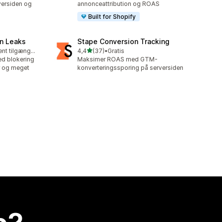
rversiden og
annonceattribution og ROAS
Built for Shopify
n Leaks
Stape Conversion Tracking
ud af 5 stjerner
Gratis abonnement tilgængeligt
4,4
(37)
•
Gratis
37 anmeldelser i alt
d blokering
Maksimer ROAS med GTM-
er og meget
konverteringssporing på serversiden