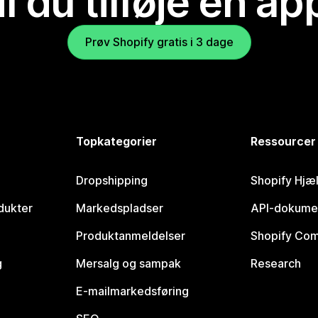
il du tilføje en ap
Prøv Shopify gratis i 3 dage
Topkategorier
Ressourcer
Dropshipping
Shopify Hjæ
dukter
Markedspladser
API-dokume
Produktanmeldelser
Shopify Co
g
Mersalg og sampak
Research
E-mailmarkedsføring