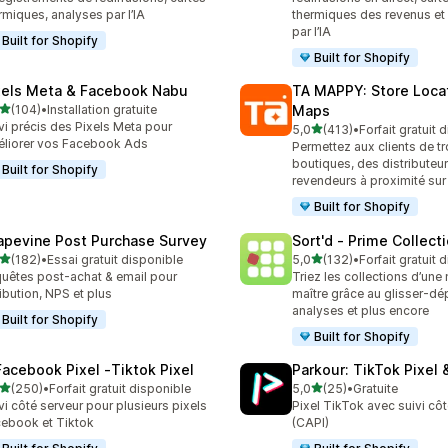
rmiques, analyses par l’IA
thermiques des revenus et
par l’IA
Built for Shopify
Built for Shopify
xels Meta & Facebook Nabu
TA MAPPY: Store Loca
étoile(s) sur 5
(104)
•
Installation gratuite
Maps
 avis au total
vi précis des Pixels Meta pour
étoile(s) sur 5
5,0
(413)
•
Forfait gratuit 
413 avis au total
liorer vos Facebook Ads
Permettez aux clients de t
boutiques, des distributeur
Built for Shopify
revendeurs à proximité sur
Built for Shopify
apevine Post Purchase Survey
Sort'd ‑ Prime Collect
étoile(s) sur 5
étoile(s) sur 5
(182)
•
Essai gratuit disponible
5,0
(132)
•
Forfait gratuit 
 avis au total
132 avis au total
uêtes post-achat & email pour
Triez les collections d’une
ribution, NPS et plus
maître grâce au glisser-dé
analyses et plus encore
Built for Shopify
Built for Shopify
Facebook Pixel ‑Tiktok Pixel
Parkour: TikTok Pixel 
étoile(s) sur 5
étoile(s) sur 5
(250)
•
Forfait gratuit disponible
5,0
(25)
•
Gratuite
 avis au total
25 avis au total
vi côté serveur pour plusieurs pixels
Pixel TikTok avec suivi côt
ebook et Tiktok
(CAPI)