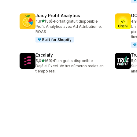
Juicy Profit Analytics
OC
étoile(s) sur 5
4,9
(56)
•
Forfait gratuit disponible
4,9
56 avis au total
92 
Profit Analytics avec Ad Attribution et
Un 
ROAS
pix
flu
Built for Shopify
Escalafy
Tru
étoile(s) sur 5
5,0
(69)
•
Plan gratis disponible
5,0
69 avis au total
803
Dejá el Excel. Ve tus números reales en
Sui
tiempo real.
ana