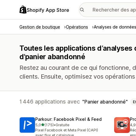
Shopify App Store
Gestion de boutique
Opérations
Analyses de donnée
Toutes les applications d’analyses
d'panier abandonné
Restez au courant de ce qui fonctionne, 
clients. Ensuite, optimisez vos opérations
1 446 applications avec
Panier abandonné
E
Parkour: Facebook Pixel & Feed
Pr
étoile(s) sur 5
5,0
(175)
•
Gratuite
4,9
175 avis au total
600
Pixel Facebook et Meta Pixel (CAPI)
Réc
avec flux et catalogue
enr