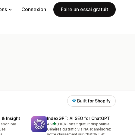
ions
Connexion
Faire un essai gratuit
Built for Shopify
 & Insight
IndexGPT: AI SEO for ChatGPT
étoile(s) sur 5
disponible
4,9
(118)
•
Forfait gratuit disponible
118 avis au total
ues :
Générez du trafic via l’IA et améliorez
es
votre classement sur ChatGPT et