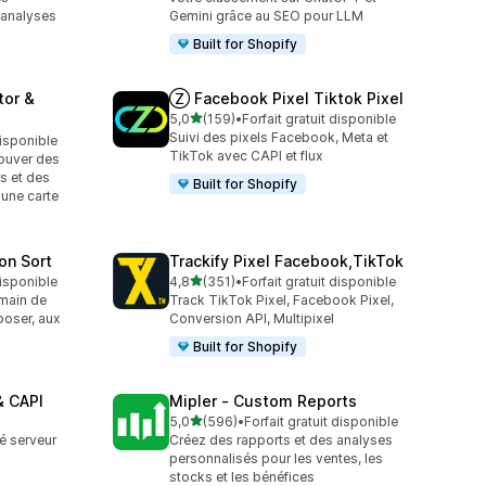
 analyses
Gemini grâce au SEO pour LLM
Built for Shopify
tor &
Ⓩ Facebook Pixel Tiktok Pixel
étoile(s) sur 5
5,0
(159)
•
Forfait gratuit disponible
159 avis au total
Suivi des pixels Facebook, Meta et
disponible
TikTok avec CAPI et flux
rouver des
s et des
Built for Shopify
 une carte
ion Sort
Trackify Pixel Facebook,TikTok
étoile(s) sur 5
disponible
4,8
(351)
•
Forfait gratuit disponible
351 avis au total
 main de
Track TikTok Pixel, Facebook Pixel,
poser, aux
Conversion API, Multipixel
Built for Shopify
& CAPI
Mipler ‑ Custom Reports
étoile(s) sur 5
5,0
(596)
•
Forfait gratuit disponible
596 avis au total
é serveur
Créez des rapports et des analyses
personnalisés pour les ventes, les
stocks et les bénéfices