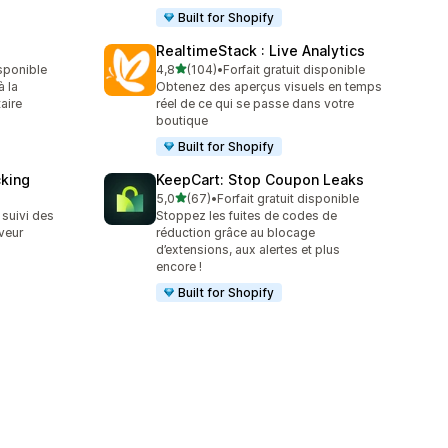
Built for Shopify
RealtimeStack : Live Analytics
étoile(s) sur 5
isponible
4,8
(104)
•
Forfait gratuit disponible
104 avis au total
 la
Obtenez des aperçus visuels en temps
aire
réel de ce qui se passe dans votre
boutique
Built for Shopify
cking
KeepCart: Stop Coupon Leaks
étoile(s) sur 5
5,0
(67)
•
Forfait gratuit disponible
67 avis au total
suivi des
Stoppez les fuites de codes de
veur
réduction grâce au blocage
d’extensions, aux alertes et plus
encore !
Built for Shopify