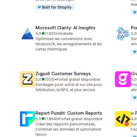
the
Built for Shopify
Microsoft Clarity: AI Insights
Pi
étoile(s) sur 5
4,6
(1 825)
•
Gratuite
5,0
1825 avis au total
104
Optimisez les conversions avec
Sui
l’analyse IA, les enregistrements et les
amé
cartes thermiques
Zigpoll Customer Surveys
Gr
étoile(s) sur 5
5,0
(505)
•
Forfait gratuit disponible
5,0
505 avis au total
182
Sondages post-achat et sur site pour
Enq
l’attribution, le NPS, et plus encore
att
Report Pundit: Custom Reports
∞ 
étoile(s) sur 5
5,0
(1 864)
•
Forfait gratuit disponible
4,9
1864 avis au total
250
Créer des rapports personnalisés,
Sui
combiner les données et automatiser
Fac
l’envoi