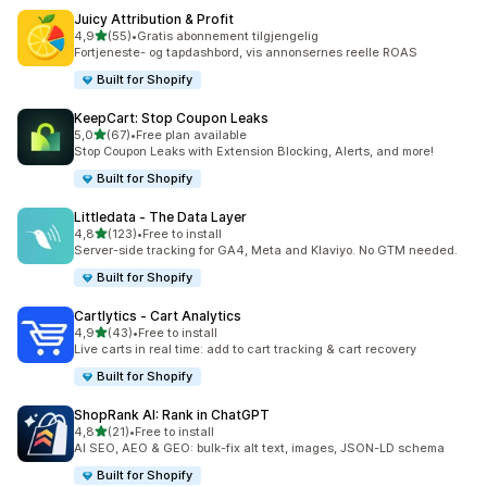
Juicy Attribution & Profit
av 5 stjerner
4,9
(55)
•
Gratis abonnement tilgjengelig
Totalt 55 omtaler
Fortjeneste- og tapdashbord, vis annonsernes reelle ROAS
Built for Shopify
KeepCart: Stop Coupon Leaks
av 5 stjerner
5,0
(67)
•
Free plan available
Totalt 67 omtaler
Stop Coupon Leaks with Extension Blocking, Alerts, and more!
Built for Shopify
Littledata ‑ The Data Layer
av 5 stjerner
4,8
(123)
•
Free to install
Totalt 123 omtaler
Server-side tracking for GA4, Meta and Klaviyo. No GTM needed.
Built for Shopify
Cartlytics ‑ Cart Analytics
av 5 stjerner
4,9
(43)
•
Free to install
Totalt 43 omtaler
Live carts in real time: add to cart tracking & cart recovery
Built for Shopify
ShopRank AI: Rank in ChatGPT
av 5 stjerner
4,8
(21)
•
Free to install
Totalt 21 omtaler
AI SEO, AEO & GEO: bulk-fix alt text, images, JSON-LD schema
Built for Shopify