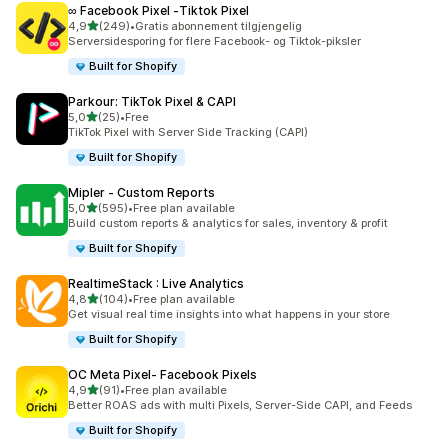
∞ Facebook Pixel ‑Tiktok Pixel
av 5 stjerner
4,9
(249)
•
Gratis abonnement tilgjengelig
Totalt 249 omtaler
Serversidesporing for flere Facebook- og Tiktok-piksler
Built for Shopify
Parkour: TikTok Pixel & CAPI
av 5 stjerner
5,0
(25)
•
Free
Totalt 25 omtaler
TikTok Pixel with Server Side Tracking (CAPI)
Built for Shopify
Mipler ‑ Custom Reports
av 5 stjerner
5,0
(595)
•
Free plan available
Totalt 595 omtaler
Build custom reports & analytics for sales, inventory & profit
Built for Shopify
RealtimeStack : Live Analytics
av 5 stjerner
4,8
(104)
•
Free plan available
Totalt 104 omtaler
Get visual real time insights into what happens in your store
Built for Shopify
OC Meta Pixel‑ Facebook Pixels
av 5 stjerner
4,9
(91)
•
Free plan available
Totalt 91 omtaler
Better ROAS ads with multi Pixels, Server-Side CAPI, and Feeds
Built for Shopify