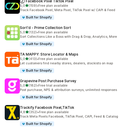
Ⓩ Facebook Pixel Tiktok Pixel
av 5 stjerner
5,0
(159)
•
Free plan available
Totalt 159 omtaler
Track Facebook Pixel, Meta Pixel, TikTok Pixel w/ CAPI & Feed
Built for Shopify
Sort'd ‑ Prime Collection Sort
av 5 stjerner
5,0
(132)
•
Free plan available
Totalt 132 omtaler
Sort Collections Like a Boss with Drag & Drop, Analytics, More
Built for Shopify
TA MAPPY: Store Locator & Maps
av 5 stjerner
5,0
(413)
•
Free plan available
Totalt 413 omtaler
Let customers find nearby stores, dealers, stockists on map
Built for Shopify
Grapevine Post Purchase Survey
av 5 stjerner
5,0
(182)
•
Free trial available
Totalt 182 omtaler
Post purchase, NPS & attribution surveys, unlimited responses
Built for Shopify
Trackify Facebook Pixel,TikTok
av 5 stjerner
4,8
(352)
•
Free plan available
Totalt 352 omtaler
Track Meta Pixels Facebook, TikTok Pixel, CAPI, Feed & Catalog
Built for Shopify