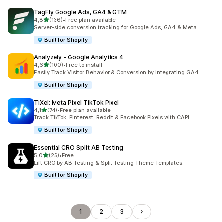
TagFly Google Ads, GA4 & GTM
av 5 stjerner
4,8
(136)
•
Free plan available
Totalt 136 omtaler
Server-side conversion tracking for Google Ads, GA4 & Meta
Built for Shopify
Analyzely ‑ Google Analytics 4
av 5 stjerner
4,6
(100)
•
Free to install
Totalt 100 omtaler
Easily Track Visitor Behavior & Conversion by Integrating GA4
Built for Shopify
TiXel: Meta Pixel TikTok Pixel
av 5 stjerner
4,1
(74)
•
Free plan available
Totalt 74 omtaler
Track TikTok, Pinterest, Reddit & Facebook Pixels with CAPI
Built for Shopify
Essential CRO Split AB Testing
av 5 stjerner
5,0
(25)
•
Free
Totalt 25 omtaler
Lift CRO by AB Testing & Split Testing Theme Templates.
Built for Shopify
1
2
3