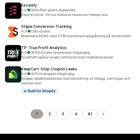
Escalafy
av 5 stjärnor
5,0
(69)
•
Plan gratis disponible
69 recensioner totalt
Dejá el Excel. Ve tus números reales en tiempo real.
Stape Conversion Tracking
av 5 stjärnor
4,4
(38)
•
Gratis
38 recensioner totalt
Maximera ROAS med GTM-konverteringsspårning på serversidan
TP: True Profit Analytics
av 5 stjärnor
5,0
(803)
•
Gratis testversion tillgänglig
803 recensioner totalt
TrueProfit spårar exakt nettovinst med realtidsanalyser
KeepCart: Stop Coupon Leaks
av 5 stjärnor
5,0
(67)
•
Gratisplan tillgänglig
67 recensioner totalt
Stoppa rabattkodsläckor med blockering av tillägg, varningar och
mycket mer!
Built for Shopify
1
2
3
4
61