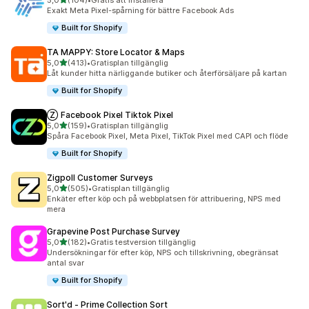
5,0
(104)
•
Gratis att installera
104 recensioner totalt
Exakt Meta Pixel-spårning för bättre Facebook Ads
Built for Shopify
TA MAPPY: Store Locator & Maps
av 5 stjärnor
5,0
(413)
•
Gratisplan tillgänglig
413 recensioner totalt
Låt kunder hitta närliggande butiker och återförsäljare på kartan
Built for Shopify
Ⓩ Facebook Pixel Tiktok Pixel
av 5 stjärnor
5,0
(159)
•
Gratisplan tillgänglig
159 recensioner totalt
Spåra Facebook Pixel, Meta Pixel, TikTok Pixel med CAPI och flöde
Built for Shopify
Zigpoll Customer Surveys
av 5 stjärnor
5,0
(505)
•
Gratisplan tillgänglig
505 recensioner totalt
Enkäter efter köp och på webbplatsen för attribuering, NPS med
mera
Grapevine Post Purchase Survey
av 5 stjärnor
5,0
(182)
•
Gratis testversion tillgänglig
182 recensioner totalt
Undersökningar för efter köp, NPS och tillskrivning, obegränsat
antal svar
Built for Shopify
Sort'd ‑ Prime Collection Sort