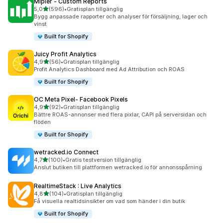
Mipler ‑ Custom Reports
av 5 stjärnor
5,0
(596)
•
Gratisplan tillgänglig
596 recensioner totalt
Bygg anpassade rapporter och analyser för försäljning, lager och
vinst
Built for Shopify
Juicy Profit Analytics
av 5 stjärnor
4,9
(56)
•
Gratisplan tillgänglig
56 recensioner totalt
Profit Analytics Dashboard med Ad Attribution och ROAS
Built for Shopify
OC Meta Pixel‑ Facebook Pixels
av 5 stjärnor
4,9
(92)
•
Gratisplan tillgänglig
92 recensioner totalt
Bättre ROAS-annonser med flera pixlar, CAPI på serversidan och
flöden
Built for Shopify
wetracked.io Connect
av 5 stjärnor
4,7
(100)
•
Gratis testversion tillgänglig
100 recensioner totalt
Anslut butiken till plattformen wetracked.io för annonsspårning
RealtimeStack : Live Analytics
av 5 stjärnor
4,8
(104)
•
Gratisplan tillgänglig
104 recensioner totalt
Få visuella realtidsinsikter om vad som händer i din butik
Built for Shopify