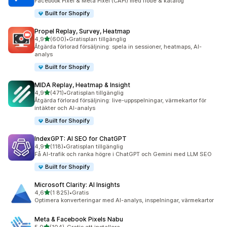
Facebook Pixel & Meta Pixel (CAPI) med flöde & katalog
Built for Shopify
Propel Replay, Survey, Heatmap
av 5 stjärnor
4,9
(600)
•
Gratisplan tillgänglig
600 recensioner totalt
Åtgärda förlorad försäljning: spela in sessioner, heatmaps, AI-
analys
Built for Shopify
MIDA Replay, Heatmap & Insight
av 5 stjärnor
4,9
(471)
•
Gratisplan tillgänglig
471 recensioner totalt
Åtgärda förlorad försäljning: live-uppspelningar, värmekartor för
intäkter och AI-analys
Built for Shopify
IndexGPT: AI SEO for ChatGPT
av 5 stjärnor
4,9
(118)
•
Gratisplan tillgänglig
118 recensioner totalt
Få AI-trafik och ranka högre i ChatGPT och Gemini med LLM SEO
Built for Shopify
Microsoft Clarity: AI Insights
av 5 stjärnor
4,6
(1 825)
•
Gratis
1825 recensioner totalt
Optimera konverteringar med AI-analys, inspelningar, värmekartor
Meta & Facebook Pixels Nabu
av 5 stjärnor