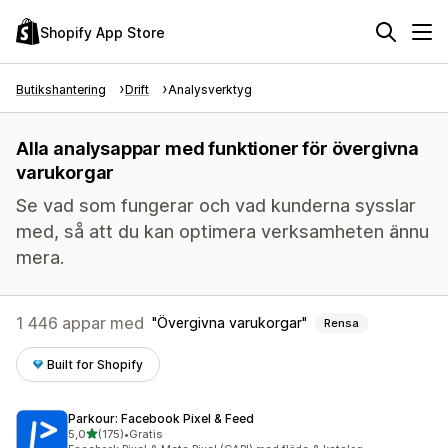
Shopify App Store
Butikshantering
Drift
Analysverktyg
Alla analysappar med funktioner för övergivna
varukorgar
Se vad som fungerar och vad kunderna sysslar
med, så att du kan optimera verksamheten ännu
mera.
1 446 appar med
Övergivna varukorgar
Rensa
Built for Shopify
Parkour: Facebook Pixel & Feed
av 5 stjärnor
5,0
(175)
•
Gratis
175 recensioner totalt