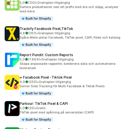
av 5 stjärnor
5,0
(132)
•
Gratisplan tillgänglig
132 recensioner totalt
Sortera produktserier som ett proffs med dra och släpp, analyser
med mera
Built for Shopify
Trackify Facebook Pixel,TikTok
av 5 stjärnor
4,8
(351)
•
Gratisplan tillgänglig
351 recensioner totalt
Spåra Meta-pixlar Facebook, TikTok-pixel, CAPI, flöde och katalog
Built for Shopify
Report Pundit: Custom Reports
av 5 stjärnor
5,0
(1 864)
•
Gratisplan tillgänglig
1864 recensioner totalt
Skapa anpassade rapporter, kombinera data och automatisera
leveranser
∞ Facebook Pixel ‑Tiktok Pixel
av 5 stjärnor
4,9
(250)
•
Gratisplan tillgänglig
250 recensioner totalt
Server Side Tracking för Multi Facebook & Tiktok Pixels
Built for Shopify
Parkour: TikTok Pixel & CAPI
av 5 stjärnor
5,0
(25)
•
Gratis
25 recensioner totalt
TikTok-pixel med spårning på serversidan (CAPI)
Built for Shopify