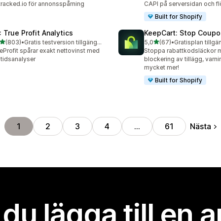
racked.io för annonsspårning
CAPI på serversidan och f
Built for Shopify
: True Profit Analytics
KeepCart: Stop Coupo
av 5 stjärnor
av 5 stjärnor
(803)
•
Gratis testversion tillgänglig
5,0
(67)
•
Gratisplan tillgä
 recensioner totalt
67 recensioner totalt
eProfit spårar exakt nettovinst med
Stoppa rabattkodsläckor 
ltidsanalyser
blockering av tillägg, varn
mycket mer!
Built for Shopify
Nästa
1
2
3
4
…
61
l du lägga till en 