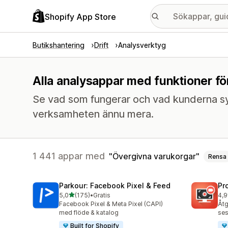
Shopify App Store
Butikshantering
Drift
Analysverktyg
Alla analysappar med funktioner fö
Se vad som fungerar och vad kunderna sy
verksamheten ännu mera.
1 441 appar med
Övergivna varukorgar
Rensa
Parkour: Facebook Pixel & Feed
Pr
av 5 stjärnor
5,0
(175)
•
Gratis
4,9
175 recensioner totalt
599
Facebook Pixel & Meta Pixel (CAPI)
Åtg
med flöde & katalog
ses
Built for Shopify