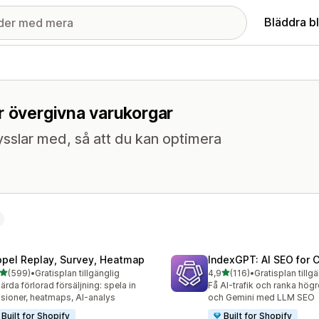
Bläddra b
r övergivna varukorgar
sslar med, så att du kan optimera
opel Replay, Survey, Heatmap
IndexGPT: AI SEO for
av 5 stjärnor
av 5 stjärnor
(599)
•
Gratisplan tillgänglig
4,9
(116)
•
Gratisplan tillg
 recensioner totalt
116 recensioner totalt
ärda förlorad försäljning: spela in
Få AI-trafik och ranka hög
sioner, heatmaps, AI-analys
och Gemini med LLM SEO
Built for Shopify
Built for Shopify