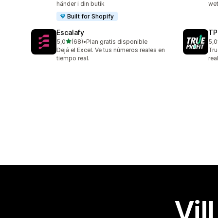
händer i din butik
wet
Built for Shopify
Escalafy
TP
av 5 stjärnor
5,0
(68)
•
Plan gratis disponible
5,0
68 recensioner totalt
803
Dejá el Excel. Ve tus números reales en
Tru
tiempo real.
rea
Vil