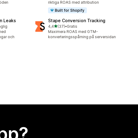
löden
riktiga ROAS med attribution
Built for Shopify
n Leaks
Stape Conversion Tracking
av 5 stjärnor
nglig
4,4
(37)
•
Gratis
37 recensioner totalt
med
Maximera ROAS med GTM-
ingar och
konverteringsspårning på serversidan
app?