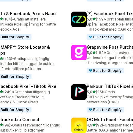
ta & Facebook Pixels Nabu
Ⓩ Facebook Pixel Tik
av 5 stjärnor
av 5 stjärnor
(104)
•
Gratis att installera
5,0
(159)
•
Gratisplan tillg
 recensioner totalt
159 recensioner totalt
kt Meta Pixel-spårning för bättre
Spåra Facebook Pixel, Meta
cebook Ads
TikTok Pixel med CAPI och
Built for Shopify
Built for Shopify
 MAPPY: Store Locator &
Grapevine Post Purch
av 5 stjärnor
ps
5,0
(182)
•
182 recensioner totalt
Undersökningar för efter 
av 5 stjärnor
(413)
•
Gratisplan tillgänglig
 recensioner totalt
tillskrivning, obegränsat an
 kunder hitta närliggande butiker
 återförsäljare på kartan
Built for Shopify
Built for Shopify
Facebook Pixel ‑Tiktok Pixel
Parkour: TikTok Pixel 
av 5 stjärnor
av 5 stjärnor
(249)
•
Gratisplan tillgänglig
5,0
(25)
•
Gratis
 recensioner totalt
25 recensioner totalt
ver Side Tracking för Multi
TikTok-pixel med spårnin
ebook & Tiktok Pixels
serversidan (CAPI)
Built for Shopify
Built for Shopify
tracked.io Connect
OC Meta Pixel‑ Faceb
av 5 stjärnor
av 5 stjärnor
(98)
•
Gratis testversion tillgänglig
4,9
(92)
•
Gratisplan tillgä
recensioner totalt
92 recensioner totalt
lut butiken till plattformen
Bättre ROAS-annonser med f