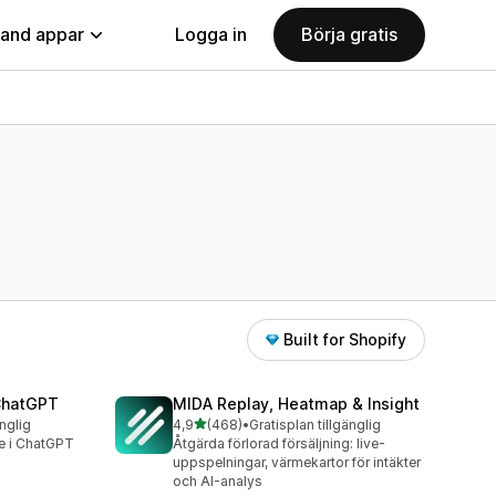
land appar
Logga in
Börja gratis
Built for Shopify
 ChatGPT
MIDA Replay, Heatmap & Insight
av 5 stjärnor
änglig
4,9
(468)
•
Gratisplan tillgänglig
468 recensioner totalt
re i ChatGPT
Åtgärda förlorad försäljning: live-
uppspelningar, värmekartor för intäkter
och AI-analys