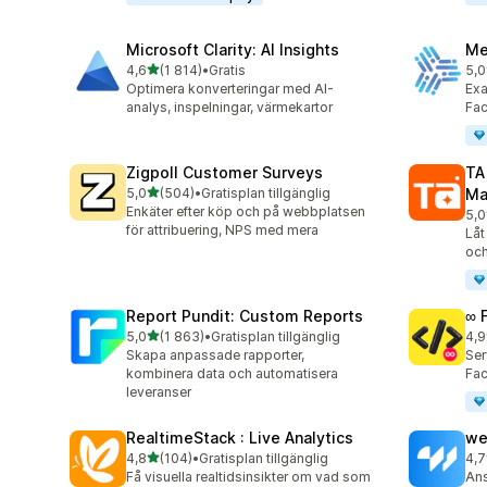
Microsoft Clarity: AI Insights
Me
av 5 stjärnor
4,6
(1 814)
•
Gratis
5,0
1814 recensioner totalt
104
Optimera konverteringar med AI-
Exa
analys, inspelningar, värmekartor
Fa
Zigpoll Customer Surveys
TA
av 5 stjärnor
5,0
(504)
•
Gratisplan tillgänglig
Ma
504 recensioner totalt
Enkäter efter köp och på webbplatsen
5,0
413
för attribuering, NPS med mera
Låt
och
Report Pundit: Custom Reports
∞ 
av 5 stjärnor
5,0
(1 863)
•
Gratisplan tillgänglig
4,9
1863 recensioner totalt
249
Skapa anpassade rapporter,
Ser
kombinera data och automatisera
Fac
leveranser
RealtimeStack : Live Analytics
we
av 5 stjärnor
4,8
(104)
•
Gratisplan tillgänglig
4,7
104 recensioner totalt
98 
Få visuella realtidsinsikter om vad som
Ans