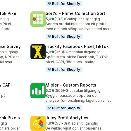
Built for Shopify
tok Pixel
Sort'd ‑ Prime Collection Sort
av 5 stjärnor
änglig
5,0
(132)
•
Gratisplan tillgänglig
132 recensioner totalt
 Pixel,
Sortera produktserier som ett proffs
 flöde
med dra och släpp, analyser med mera
Built for Shopify
ase Survey
Trackify Facebook Pixel,TikTok
av 5 stjärnor
Gratis testversion tillgänglig
4,8
(353)
•
Gratisplan tillgänglig
353 recensioner totalt
köp, NPS och
Spåra Meta-pixlar Facebook, TikTok-
tal svar
pixel, CAPI, flöde och katalog
Built for Shopify
& CAPI
Mipler ‑ Custom Reports
av 5 stjärnor
5,0
(595)
•
Gratisplan tillgänglig
595 recensioner totalt
g på
Bygg anpassade rapporter och
analyser för försäljning, lager och vinst
Built for Shopify
ook Pixels
Juicy Profit Analytics
av 5 stjärnor
nglig
4,9
(55)
•
Gratisplan tillgänglig
55 recensioner totalt
lera pixlar,
Se verklig vinst och annonsernas