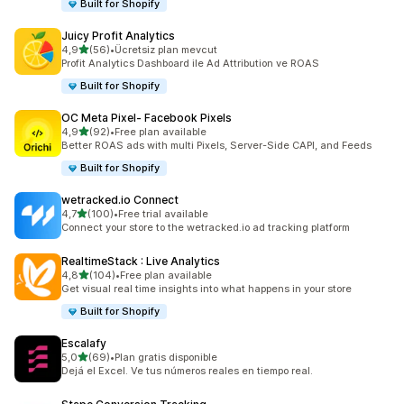
Built for Shopify
Juicy Profit Analytics
5 yıldız üzerinden
4,9
(56)
•
Ücretsiz plan mevcut
toplam 56 değerlendirme
Profit Analytics Dashboard ile Ad Attribution ve ROAS
Built for Shopify
OC Meta Pixel‑ Facebook Pixels
5 yıldız üzerinden
4,9
(92)
•
Free plan available
toplam 92 değerlendirme
Better ROAS ads with multi Pixels, Server-Side CAPI, and Feeds
Built for Shopify
wetracked.io Connect
5 yıldız üzerinden
4,7
(100)
•
Free trial available
toplam 100 değerlendirme
Connect your store to the wetracked.io ad tracking platform
RealtimeStack : Live Analytics
5 yıldız üzerinden
4,8
(104)
•
Free plan available
toplam 104 değerlendirme
Get visual real time insights into what happens in your store
Built for Shopify
Escalafy
5 yıldız üzerinden
5,0
(69)
•
Plan gratis disponible
toplam 69 değerlendirme
Dejá el Excel. Ve tus números reales en tiempo real.