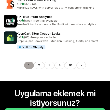
Stape Conversion Tracking
5 yıldız üzerinden
4,4
(37)
•
Free
toplam 37 değerlendirme
Maximize ROAS with server-side GTM conversion tracking
TP: True Profit Analytics
5 yıldız üzerinden
5,0
(803)
•
Free trial available
toplam 803 değerlendirme
TrueProfit tracks accurate Net Profit with real-time analytics
KeepCart: Stop Coupon Leaks
5 yıldız üzerinden
5,0
(67)
•
Free plan available
toplam 67 değerlendirme
Stop Coupon Leaks with Extension Blocking, Alerts, and more!
Built for Shopify
1
2
3
4
61
Uygulama eklemek mi
istiyorsunuz?