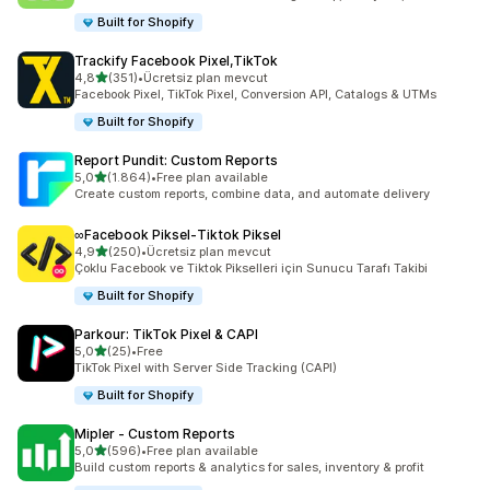
Built for Shopify
Trackify Facebook Pixel,TikTok
5 yıldız üzerinden
4,8
(351)
•
Ücretsiz plan mevcut
toplam 351 değerlendirme
Facebook Pixel, TikTok Pixel, Conversion API, Catalogs & UTMs
Built for Shopify
Report Pundit: Custom Reports
5 yıldız üzerinden
5,0
(1.864)
•
Free plan available
toplam 1864 değerlendirme
Create custom reports, combine data, and automate delivery
∞Facebook Piksel‑Tiktok Piksel
5 yıldız üzerinden
4,9
(250)
•
Ücretsiz plan mevcut
toplam 250 değerlendirme
Çoklu Facebook ve Tiktok Pikselleri için Sunucu Tarafı Takibi
Built for Shopify
Parkour: TikTok Pixel & CAPI
5 yıldız üzerinden
5,0
(25)
•
Free
toplam 25 değerlendirme
TikTok Pixel with Server Side Tracking (CAPI)
Built for Shopify
Mipler ‑ Custom Reports
5 yıldız üzerinden
5,0
(596)
•
Free plan available
toplam 596 değerlendirme
Build custom reports & analytics for sales, inventory & profit