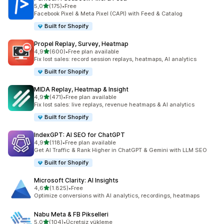
5 yıldız üzerinden
5,0
(175)
•
Free
toplam 175 değerlendirme
Facebook Pixel & Meta Pixel (CAPI) with Feed & Catalog
Built for Shopify
Propel Replay, Survey, Heatmap
5 yıldız üzerinden
4,9
(600)
•
Free plan available
toplam 600 değerlendirme
Fix lost sales: record session replays, heatmaps, AI analytics
Built for Shopify
MIDA Replay, Heatmap & Insight
5 yıldız üzerinden
4,9
(471)
•
Free plan available
toplam 471 değerlendirme
Fix lost sales: live replays, revenue heatmaps & AI analytics
Built for Shopify
IndexGPT: AI SEO for ChatGPT
5 yıldız üzerinden
4,9
(118)
•
Free plan available
toplam 118 değerlendirme
Get AI Traffic & Rank Higher in ChatGPT & Gemini with LLM SEO
Built for Shopify
Microsoft Clarity: AI Insights
5 yıldız üzerinden
4,6
(1.825)
•
Free
toplam 1825 değerlendirme
Optimize conversions with AI analytics, recordings, heatmaps
Nabu Meta & FB Pikselleri
5 yıldız üzerinden
5,0
(104)
•
Ücretsiz yükleme