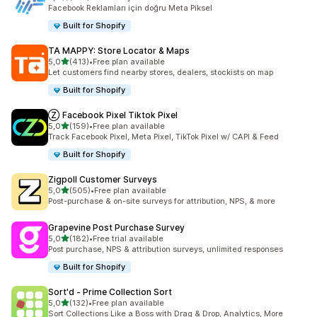
toplam 104 değerlendirme
Facebook Reklamları için doğru Meta Piksel
Built for Shopify
TA MAPPY: Store Locator & Maps
5 yıldız üzerinden
5,0
(413)
•
Free plan available
toplam 413 değerlendirme
Let customers find nearby stores, dealers, stockists on map
Built for Shopify
Ⓩ Facebook Pixel Tiktok Pixel
5 yıldız üzerinden
5,0
(159)
•
Free plan available
toplam 159 değerlendirme
Track Facebook Pixel, Meta Pixel, TikTok Pixel w/ CAPI & Feed
Built for Shopify
Zigpoll Customer Surveys
5 yıldız üzerinden
5,0
(505)
•
Free plan available
toplam 505 değerlendirme
Post-purchase & on-site surveys for attribution, NPS, & more
Grapevine Post Purchase Survey
5 yıldız üzerinden
5,0
(182)
•
Free trial available
toplam 182 değerlendirme
Post purchase, NPS & attribution surveys, unlimited responses
Built for Shopify
Sort'd ‑ Prime Collection Sort
5 yıldız üzerinden
5,0
(132)
•
Free plan available
toplam 132 değerlendirme
Sort Collections Like a Boss with Drag & Drop, Analytics, More