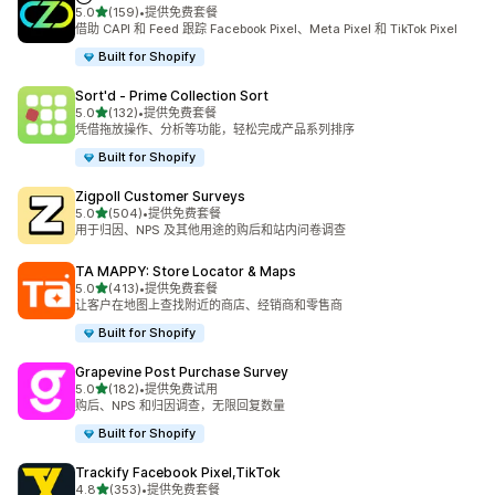
星（满分 5 星）
5.0
(159)
•
提供免费套餐
总共 159 条评论
借助 CAPI 和 Feed 跟踪 Facebook Pixel、Meta Pixel 和 TikTok Pixel
Built for Shopify
Sort'd ‑ Prime Collection Sort
星（满分 5 星）
5.0
(132)
•
提供免费套餐
总共 132 条评论
凭借拖放操作、分析等功能，轻松完成产品系列排序
Built for Shopify
Zigpoll Customer Surveys
星（满分 5 星）
5.0
(504)
•
提供免费套餐
总共 504 条评论
用于归因、NPS 及其他用途的购后和站内问卷调查
TA MAPPY: Store Locator & Maps
星（满分 5 星）
5.0
(413)
•
提供免费套餐
总共 413 条评论
让客户在地图上查找附近的商店、经销商和零售商
Built for Shopify
Grapevine Post Purchase Survey
星（满分 5 星）
5.0
(182)
•
提供免费试用
总共 182 条评论
购后、NPS 和归因调查，无限回复数量
Built for Shopify
Trackify Facebook Pixel,TikTok
星（满分 5 星）
4.8
(353)
•
提供免费套餐