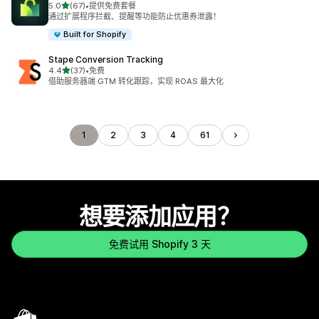
星（满分 5 星）
5.0
(67)
•
提供免费套餐
总共 67 条评论
通过扩展程序拦截、提醒等功能防止优惠券泄露！
Built for Shopify
Stape Conversion Tracking
星（满分 5 星）
4.4
(37)
•
免费
总共 37 条评论
借助服务器端 GTM 转化跟踪，实现 ROAS 最大化
1
2
3
4
61
想要添加应用？
免费试用 Shopify 3 天