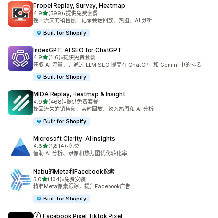
Propel Replay, Survey, Heatmap
星（满分 5 星）
4.9
(599)
•
提供免费套餐
总共 599 条评论
挽回流失的销售额：记录会话回放、热图、AI 分析
Built for Shopify
IndexGPT: AI SEO for ChatGPT
星（满分 5 星）
4.9
(116)
•
提供免费套餐
总共 116 条评论
获取 AI 流量，并通过 LLM SEO 提高在 ChatGPT 和 Gemini 中的排名
Built for Shopify
MIDA Replay, Heatmap & Insight
星（满分 5 星）
4.9
(468)
•
提供免费套餐
总共 468 条评论
挽回流失的销售额：实时回放、收入热图和 AI 分析
Built for Shopify
Microsoft Clarity: AI Insights
星（满分 5 星）
4.6
(1,814)
•
免费
总共 1814 条评论
借助 AI 分析、录像和热力图优化转化率
Nabu的Meta和Facebook像素
星（满分 5 星）
5.0
(104)
•
免费安装
总共 104 条评论
精准Meta像素跟踪，提升Facebook广告
Built for Shopify
Ⓩ Facebook Pixel Tiktok Pixel