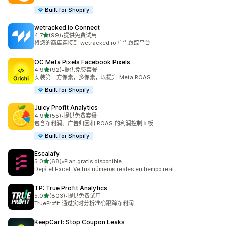
Built for Shopify
wetracked.io Connect
星（满分 5 星）
4.7
(99)
•
提供免费试用
总共 99 条评论
将您的商店连接到 wetracked.io 广告跟踪平台
OC Meta Pixels Facebook Pixels
星（满分 5 星）
4.9
(92)
•
提供免费套餐
总共 92 条评论
安装第一方像素，多像素，以提升 Meta ROAS
Built for Shopify
Juicy Profit Analytics
星（满分 5 星）
4.9
(55)
•
提供免费套餐
总共 55 条评论
包含净利润、广告归因和 ROAS 的利润控制面板
Built for Shopify
Escalafy
星（满分 5 星）
5.0
(68)
•
Plan gratis disponible
总共 68 条评论
Dejá el Excel. Ve tus números reales en tiempo real.
TP: True Profit Analytics
星（满分 5 星）
5.0
(803)
•
提供免费试用
总共 803 条评论
TrueProfit 通过实时分析准确跟踪净利润
KeepCart: Stop Coupon Leaks