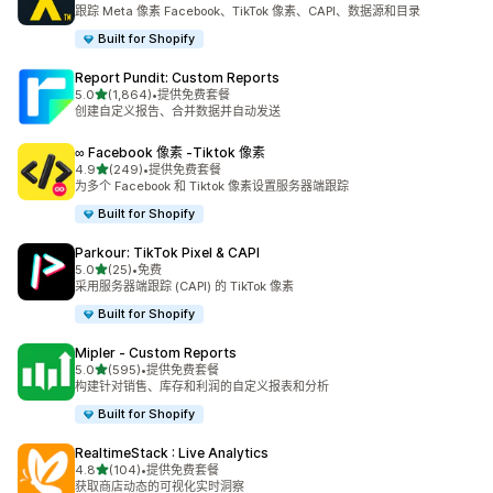
总共 353 条评论
跟踪 Meta 像素 Facebook、TikTok 像素、CAPI、数据源和目录
Built for Shopify
Report Pundit: Custom Reports
星（满分 5 星）
5.0
(1,864)
•
提供免费套餐
总共 1864 条评论
创建自定义报告、合并数据并自动发送
∞ Facebook 像素 ‑Tiktok 像素
星（满分 5 星）
4.9
(249)
•
提供免费套餐
总共 249 条评论
为多个 Facebook 和 Tiktok 像素设置服务器端跟踪
Built for Shopify
Parkour: TikTok Pixel & CAPI
星（满分 5 星）
5.0
(25)
•
免费
总共 25 条评论
采用服务器端跟踪 (CAPI) 的 TikTok 像素
Built for Shopify
Mipler ‑ Custom Reports
星（满分 5 星）
5.0
(595)
•
提供免费套餐
总共 595 条评论
构建针对销售、库存和利润的自定义报表和分析
Built for Shopify
RealtimeStack : Live Analytics
星（满分 5 星）
4.8
(104)
•
提供免费套餐
总共 104 条评论
获取商店动态的可视化实时洞察