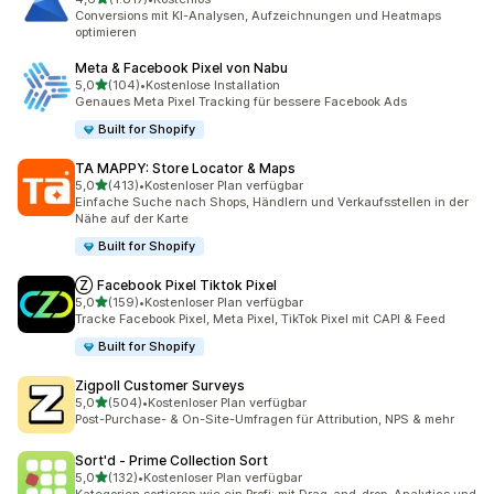
1817 Rezensionen insgesamt
Conversions mit KI-Analysen, Aufzeichnungen und Heatmaps
optimieren
Meta & Facebook Pixel von Nabu
von 5 Sternen
5,0
(104)
•
Kostenlose Installation
104 Rezensionen insgesamt
Genaues Meta Pixel Tracking für bessere Facebook Ads
Built for Shopify
TA MAPPY: Store Locator & Maps
von 5 Sternen
5,0
(413)
•
Kostenloser Plan verfügbar
413 Rezensionen insgesamt
Einfache Suche nach Shops, Händlern und Verkaufsstellen in der
Nähe auf der Karte
Built for Shopify
Ⓩ Facebook Pixel Tiktok Pixel
von 5 Sternen
5,0
(159)
•
Kostenloser Plan verfügbar
159 Rezensionen insgesamt
Tracke Facebook Pixel, Meta Pixel, TikTok Pixel mit CAPI & Feed
Built for Shopify
Zigpoll Customer Surveys
von 5 Sternen
5,0
(504)
•
Kostenloser Plan verfügbar
504 Rezensionen insgesamt
Post-Purchase- & On-Site-Umfragen für Attribution, NPS & mehr
Sort'd ‑ Prime Collection Sort
von 5 Sternen
5,0
(132)
•
Kostenloser Plan verfügbar
132 Rezensionen insgesamt