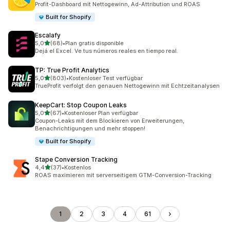
Profit-Dashboard mit Nettogewinn, Ad-Attribution und ROAS
Built for Shopify
Escalafy
von 5 Sternen
5,0
(68)
•
Plan gratis disponible
68 Rezensionen insgesamt
Dejá el Excel. Ve tus números reales en tiempo real.
TP: True Profit Analytics
von 5 Sternen
5,0
(803)
•
Kostenloser Test verfügbar
803 Rezensionen insgesamt
TrueProfit verfolgt den genauen Nettogewinn mit Echtzeitanalysen
KeepCart: Stop Coupon Leaks
von 5 Sternen
5,0
(67)
•
Kostenloser Plan verfügbar
67 Rezensionen insgesamt
Coupon-Leaks mit dem Blockieren von Erweiterungen,
Benachrichtigungen und mehr stoppen!
Built for Shopify
Stape Conversion Tracking
von 5 Sternen
4,4
(37)
•
Kostenlos
37 Rezensionen insgesamt
ROAS maximieren mit serverseitigem GTM-Conversion-Tracking
1
2
3
4
61