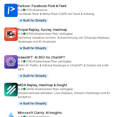
Parkour: Facebook Pixel & Feed
von 5 Sternen
5,0
(175)
•
Kostenlos
175 Rezensionen insgesamt
Facebook-Pixel & Meta-Pixel (CAPI) mit Feed & Katalog
Built for Shopify
Propel Replay, Survey, Heatmap
von 5 Sternen
4,9
(599)
•
Kostenloser Plan verfügbar
599 Rezensionen insgesamt
Verlorene Umsätze sichern: Aufzeichnung von Sitzungs-Replays,
Heatmaps und KI-Analysen
Built for Shopify
IndexGPT: AI SEO for ChatGPT
von 5 Sternen
4,9
(118)
•
Kostenloser Plan verfügbar
118 Rezensionen insgesamt
Mehr KI-Traffic & höhere Rankings in ChatGPT & Gemini mit LLM-
SEO
Built for Shopify
MIDA Replay, Heatmap & Insight
von 5 Sternen
4,9
(469)
•
Kostenloser Plan verfügbar
469 Rezensionen insgesamt
Umsatzverluste beheben: Live-Replays, Umsatz-Heatmaps und KI-
Analytics
Built for Shopify
Microsoft Clarity: AI Insights
von 5 Sternen
4,6
(1.817)
•
Kostenlos