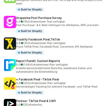
Kategorien sortieren wie ein Profi: mit Drag-and-drop, Analytics und
mehr
Built for Shopify
Grapevine Post Purchase Survey
von 5 Sternen
5,0
(182)
•
Kostenloser Test verfügbar
182 Rezensionen insgesamt
Post-Purchase- & E-Mail-Umfragen für Attribution, NPS und mehr
Built for Shopify
Trackify Facebook Pixel,TikTok
von 5 Sternen
4,8
(353)
•
Kostenloser Plan verfügbar
353 Rezensionen insgesamt
Track TikTok Pixel, Facebook Pixel, Conversion API, Multipixel
Built for Shopify
Report Pundit: Custom Reports
von 5 Sternen
5,0
(1.864)
•
Kostenloser Plan verfügbar
1864 Rezensionen insgesamt
Erstelle benutzerdefinierte Berichte, kombiniere Daten und
automatisiere die Bereitstellung
∞ Facebook Pixel ‑Tiktok Pixel
von 5 Sternen
4,9
(250)
•
Kostenloser Plan verfügbar
250 Rezensionen insgesamt
Serverseitiges Tracking für mehrere Facebook- und TikTok-Pixel
Built for Shopify
Parkour: TikTok Pixel & CAPI
von 5 Sternen
5,0
(25)
•
Kostenlos