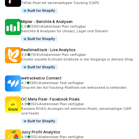
25 Rezensionen insgesamt
TikTok-Pixel mit serverseitigem Tracking (CAPI)
Built for Shopify
Mipler ‑ Berichte & Analysen
von 5 Sternen
5,0
(595)
•
Kostenloser Plan verfügbar
595 Rezensionen insgesamt
Berichte & Analysen für Umsatz, Lager und Steuern
Built for Shopify
RealtimeStack : Live Analytics
von 5 Sternen
4,8
(104)
•
Kostenloser Plan verfügbar
104 Rezensionen insgesamt
Erhalte visuelle Echtzeit-Einblicke in die Vorgänge in deinem Shop
Built for Shopify
wetracked.io Connect
von 5 Sternen
4,7
(98)
•
Kostenloser Test verfügbar
98 Rezensionen insgesamt
Shop mit der Ad-Tracking-Plattform von wetracked.io verbinden
OC Meta Pixel‑ Facebook Pixels
von 5 Sternen
4,9
(92)
•
Kostenloser Plan verfügbar
92 Rezensionen insgesamt
Bessere ROAS-Anzeigen mit mehreren Pixeln, serverseitiger CAPI
und Feeds
Built for Shopify
Juicy Profit Analytics
von 5 Sternen
4,9
(55)
•
Kostenloser Plan verfügbar
55 Rezensionen insgesamt