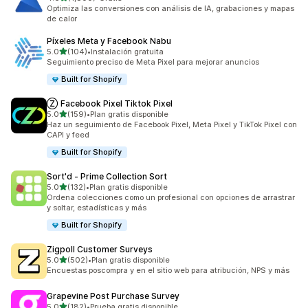
1800 reseñas en total
Optimiza las conversiones con análisis de IA, grabaciones y mapas
de calor
Píxeles Meta y Facebook Nabu
de 5 estrellas
5.0
(104)
•
Instalación gratuita
104 reseñas en total
Seguimiento preciso de Meta Pixel para mejorar anuncios
Built for Shopify
Ⓩ Facebook Pixel Tiktok Pixel
de 5 estrellas
5.0
(159)
•
Plan gratis disponible
159 reseñas en total
Haz un seguimiento de Facebook Pixel, Meta Pixel y TikTok Pixel con
CAPI y feed
Built for Shopify
Sort'd ‑ Prime Collection Sort
de 5 estrellas
5.0
(132)
•
Plan gratis disponible
132 reseñas en total
Ordena colecciones como un profesional con opciones de arrastrar
y soltar, estadísticas y más
Built for Shopify
Zigpoll Customer Surveys
de 5 estrellas
5.0
(502)
•
Plan gratis disponible
502 reseñas en total
Encuestas poscompra y en el sitio web para atribución, NPS y más
Grapevine Post Purchase Survey
de 5 estrellas
5.0
(182)
•
Prueba gratis disponible