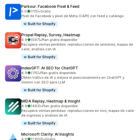
Parkour: Facebook Pixel & Feed
de 5 estrellas
5.0
(175)
•
Gratis
175 reseñas en total
Píxel de Facebook y píxel de Meta (CAPI) con feed y catálogo
Built for Shopify
Propel Replay, Survey, Heatmap
de 5 estrellas
4.9
(597)
•
Plan gratis disponible
597 reseñas en total
Recupera ventas perdidas: reproducciones de sesiones, mapas de
calor, análisis con IA
Built for Shopify
IndexGPT: AI SEO for ChatGPT
de 5 estrellas
4.9
(115)
•
Plan gratis disponible
115 reseñas en total
Obtén tráfico de IA y mejora el posicionamiento en ChatGPT y
Gemini con SEO para LLM
Built for Shopify
MIDA Replay, Heatmap & Insight
de 5 estrellas
4.9
(463)
•
Plan gratis disponible
463 reseñas en total
Recupera ventas perdidas: reproducciones en vivo, mapas de calor
de ingresos y análisis de IA
Built for Shopify
Microsoft Clarity: AI Insights
de 5 estrellas
4.6
(1,800)
•
Gratis