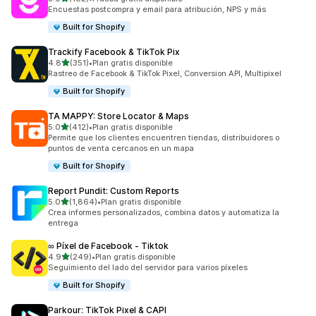
182 reseñas en total
Encuestas postcompra y email para atribución, NPS y más
Built for Shopify
Trackify Facebook & TikTok Pix
de 5 estrellas
4.8
(351)
•
Plan gratis disponible
351 reseñas en total
Rastreo de Facebook & TikTok Pixel, Conversion API, Multipixel
Built for Shopify
TA MAPPY: Store Locator & Maps
de 5 estrellas
5.0
(412)
•
Plan gratis disponible
412 reseñas en total
Permite que los clientes encuentren tiendas, distribuidores o
puntos de venta cercanos en un mapa
Built for Shopify
Report Pundit: Custom Reports
de 5 estrellas
5.0
(1,864)
•
Plan gratis disponible
1864 reseñas en total
Crea informes personalizados, combina datos y automatiza la
entrega
∞ Píxel de Facebook ‑ Tiktok
de 5 estrellas
4.9
(249)
•
Plan gratis disponible
249 reseñas en total
Seguimiento del lado del servidor para varios píxeles
Built for Shopify
Parkour: TikTok Pixel & CAPI