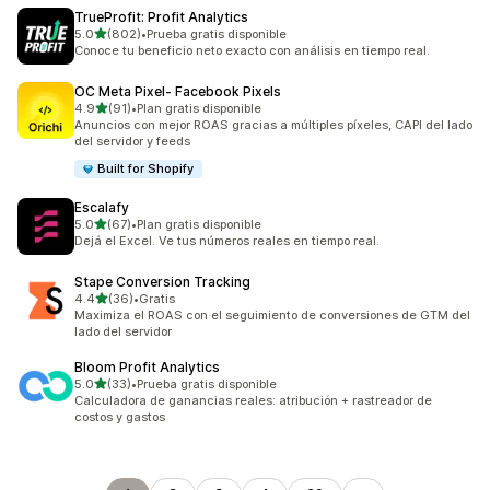
TrueProfit: Profit Analytics
de 5 estrellas
5.0
(802)
•
Prueba gratis disponible
802 reseñas en total
Conoce tu beneficio neto exacto con análisis en tiempo real.
OC Meta Pixel‑ Facebook Pixels
de 5 estrellas
4.9
(91)
•
Plan gratis disponible
91 reseñas en total
Anuncios con mejor ROAS gracias a múltiples píxeles, CAPI del lado
del servidor y feeds
Built for Shopify
Escalafy
de 5 estrellas
5.0
(67)
•
Plan gratis disponible
67 reseñas en total
Dejá el Excel. Ve tus números reales en tiempo real.
Stape Conversion Tracking
de 5 estrellas
4.4
(36)
•
Gratis
36 reseñas en total
Maximiza el ROAS con el seguimiento de conversiones de GTM del
lado del servidor
Bloom Profit Analytics
de 5 estrellas
5.0
(33)
•
Prueba gratis disponible
33 reseñas en total
Calculadora de ganancias reales: atribución + rastreador de
costos y gastos