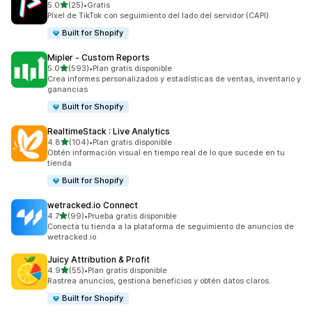
de 5 estrellas
5.0
(25)
•
Gratis
25 reseñas en total
Píxel de TikTok con seguimiento del lado del servidor (CAPI)
Built for Shopify
Mipler ‑ Custom Reports
de 5 estrellas
5.0
(593)
•
Plan gratis disponible
593 reseñas en total
Crea informes personalizados y estadísticas de ventas, inventario y
ganancias
Built for Shopify
RealtimeStack : Live Analytics
de 5 estrellas
4.8
(104)
•
Plan gratis disponible
104 reseñas en total
Obtén información visual en tiempo real de lo que sucede en tu
tienda
Built for Shopify
wetracked.io Connect
de 5 estrellas
4.7
(99)
•
Prueba gratis disponible
99 reseñas en total
Conecta tu tienda a la plataforma de seguimiento de anuncios de
wetracked.io
Juicy Attribution & Profit
de 5 estrellas
4.9
(55)
•
Plan gratis disponible
55 reseñas en total
Rastrea anuncios, gestiona beneficios y obtén datos claros.
Built for Shopify