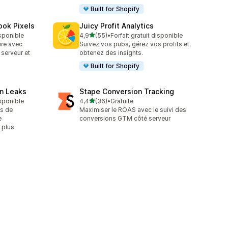
Built for Shopify
ook Pixels
Juicy Profit Analytics
étoile(s) sur 5
isponible
4,9
(55)
•
Forfait gratuit disponible
55 avis au total
ire avec
Suivez vos pubs, gérez vos profits et
 serveur et
obtenez des insights.
Built for Shopify
n Leaks
Stape Conversion Tracking
étoile(s) sur 5
isponible
4,4
(36)
•
Gratuite
36 avis au total
es de
Maximiser le ROAS avec le suivi des
e
conversions GTM côté serveur
t plus