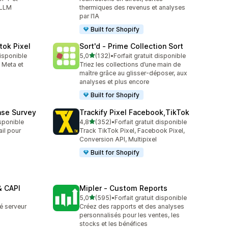
 LLM
thermiques des revenus et analyses
par l’IA
Built for Shopify
tok Pixel
Sort'd ‑ Prime Collection Sort
étoile(s) sur 5
disponible
5,0
(132)
•
Forfait gratuit disponible
132 avis au total
 Meta et
Triez les collections d’une main de
maître grâce au glisser-déposer, aux
analyses et plus encore
Built for Shopify
ase Survey
Trackify Pixel Facebook,TikTok
étoile(s) sur 5
isponible
4,8
(352)
•
Forfait gratuit disponible
352 avis au total
il pour
Track TikTok Pixel, Facebook Pixel,
Conversion API, Multipixel
Built for Shopify
& CAPI
Mipler ‑ Custom Reports
étoile(s) sur 5
5,0
(595)
•
Forfait gratuit disponible
595 avis au total
é serveur
Créez des rapports et des analyses
personnalisés pour les ventes, les
stocks et les bénéfices