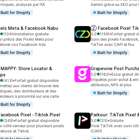
rmiques, analyses par l’IA
Gemini grâce au SEO pour
Built for Shopify
Built for Shopify
xels Meta & Facebook Nabu
Ⓩ Facebook Pixel Tik
étoile(s) sur 5
étoile(s) sur 5
(104)
•
Installation gratuite
5,0
(159)
•
Forfait gratuit 
 avis au total
159 avis au total
vi précis des Pixels Meta pour
Suivi des pixels Facebook,
liorer vos Facebook Ads
TikTok avec CAPI et flux
Built for Shopify
Built for Shopify
 MAPPY: Store Locator &
Grapevine Post Purch
étoile(s) sur 5
ps
5,0
(182)
•
Essai gratuit d
182 avis au total
Enquêtes post-achat & ema
étoile(s) sur 5
(413)
•
Forfait gratuit disponible
 avis au total
attribution, NPS et plus
mettez aux clients de trouver des
tiques, des distributeurs et des
Built for Shopify
endeurs à proximité sur une carte
Built for Shopify
Facebook Pixel ‑Tiktok Pixel
Parkour: TikTok Pixel 
étoile(s) sur 5
étoile(s) sur 5
(249)
•
Forfait gratuit disponible
5,0
(25)
•
Gratuite
 avis au total
25 avis au total
vi côté serveur pour plusieurs pixels
Pixel TikTok avec suivi côt
ebook et Tiktok
(CAPI)