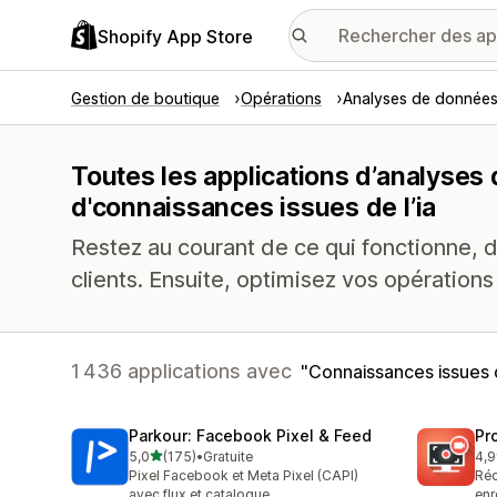
Shopify App Store
Gestion de boutique
Opérations
Analyses de donnée
Toutes les applications d’analyses
d'connaissances issues de l’ia
Restez au courant de ce qui fonctionne, 
clients. Ensuite, optimisez vos opérations
1 436 applications avec
Connaissances issues d
Parkour: Facebook Pixel & Feed
Pr
étoile(s) sur 5
5,0
(175)
•
Gratuite
4,9
175 avis au total
596
Pixel Facebook et Meta Pixel (CAPI)
Réc
avec flux et catalogue
enr