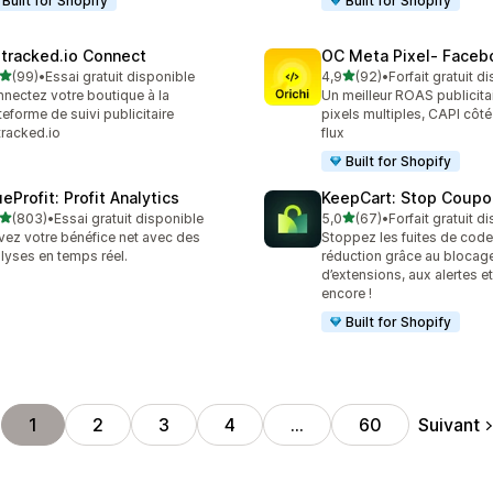
Built for Shopify
Built for Shopify
tracked.io Connect
OC Meta Pixel‑ Faceb
étoile(s) sur 5
étoile(s) sur 5
(99)
•
Essai gratuit disponible
4,9
(92)
•
Forfait gratuit d
avis au total
92 avis au total
nectez votre boutique à la
Un meilleur ROAS publicita
teforme de suivi publicitaire
pixels multiples, CAPI côté
racked.io
flux
Built for Shopify
eProfit: Profit Analytics
KeepCart: Stop Coupo
étoile(s) sur 5
étoile(s) sur 5
(803)
•
Essai gratuit disponible
5,0
(67)
•
Forfait gratuit d
 avis au total
67 avis au total
vez votre bénéfice net avec des
Stoppez les fuites de cod
lyses en temps réel.
réduction grâce au blocag
d’extensions, aux alertes e
encore !
Built for Shopify
Suivant
1
2
3
4
…
60