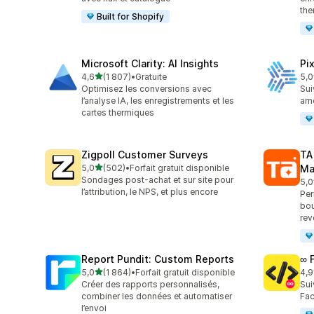
the
Built for Shopify
Microsoft Clarity: AI Insights
Pi
étoile(s) sur 5
4,6
(1 807)
•
Gratuite
5,0
1807 avis au total
104
Optimisez les conversions avec
Sui
l’analyse IA, les enregistrements et les
amé
cartes thermiques
Zigpoll Customer Surveys
TA
étoile(s) sur 5
5,0
(502)
•
Forfait gratuit disponible
Ma
502 avis au total
Sondages post-achat et sur site pour
5,0
413
l’attribution, le NPS, et plus encore
Per
bou
rev
Report Pundit: Custom Reports
∞ 
étoile(s) sur 5
5,0
(1 864)
•
Forfait gratuit disponible
4,9
1864 avis au total
249
Créer des rapports personnalisés,
Sui
combiner les données et automatiser
Fac
l’envoi