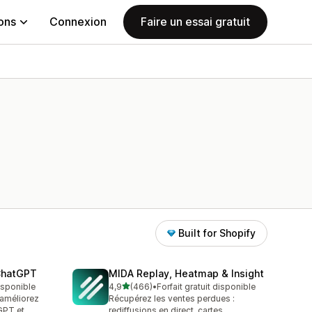
ions
Connexion
Faire un essai gratuit
Built for Shopify
 ChatGPT
MIDA Replay, Heatmap & Insight
étoile(s) sur 5
disponible
4,9
(466)
•
Forfait gratuit disponible
466 avis au total
t améliorez
Récupérez les ventes perdues :
GPT et
rediffusions en direct, cartes