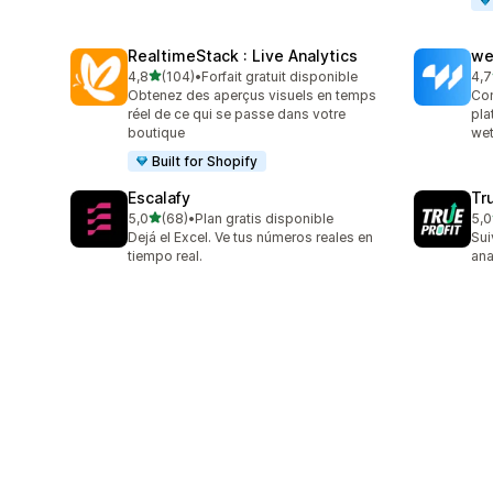
RealtimeStack : Live Analytics
we
étoile(s) sur 5
4,8
(104)
•
Forfait gratuit disponible
4,7
104 avis au total
99 
Obtenez des aperçus visuels en temps
Con
réel de ce qui se passe dans votre
pla
boutique
wet
Built for Shopify
Escalafy
Tru
étoile(s) sur 5
5,0
(68)
•
Plan gratis disponible
5,0
68 avis au total
803
Dejá el Excel. Ve tus números reales en
Sui
tiempo real.
ana