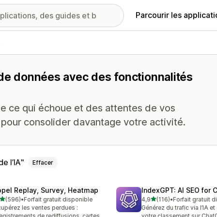
Parcourir les applicat
s
 de données avec des fonctionnalités
de ce qui échoue et des attentes de vos
 pour consolider davantage votre activité.
e l’IA
Effacer
opel Replay, Survey, Heatmap
IndexGPT: AI SEO for
étoile(s) sur 5
étoile(s) sur 5
(596)
•
Forfait gratuit disponible
4,9
(116)
•
Forfait gratuit 
 avis au total
116 avis au total
upérez les ventes perdues :
Générez du trafic via l’IA e
egistrements de rediffusions, cartes
votre classement sur Chat