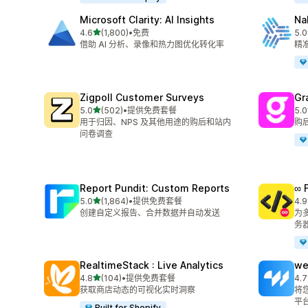
Microsoft Clarity: AI Insights
Na
星（满分 5 星）
4.6
(1,800)
•
免费
5.0
总共 1800 条评论
总共
借助 AI 分析、录像和热力图优化转化率
精准
Zigpoll Customer Surveys
Gr
星（满分 5 星）
5.0
(502)
•
提供免费套餐
5.0
总共 502 条评论
总共
用于归因、NPS 及其他用途的购后和站内
购
问卷调查
Report Pundit: Custom Reports
∞ 
星（满分 5 星）
5.0
(1,864)
•
提供免费套餐
4.9
总共 1864 条评论
总共
创建自定义报告、合并数据并自动发送
为多
务
RealtimeStack : Live Analytics
we
星（满分 5 星）
4.8
(104)
•
提供免费套餐
4.7
总共 104 条评论
总共
获取商店动态的可视化实时洞察
将您
平
Built for Shopify