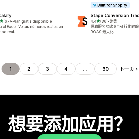
Built for Shopify
calafy
Stape Conversion Tra
星（满分 5 星）
星（满分 5 星）
(67)
•
Plan gratis disponible
4.4
(36)
•
免费
 67 条评论
总共 36 条评论
á el Excel. Ve tus números reales en
借助服务器端 GTM 转化跟
mpo real.
ROAS 最大化
下一页
1
2
3
4
…
60
想要添加应用？