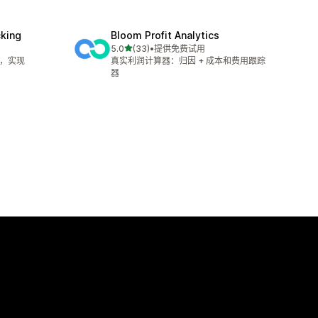
cking
Bloom Profit Analytics
星（满分 5 星）
5.0
(33)
•
提供免费试用
总共 33 条评论
踪，实现
真实利润计算器：归因 + 成本和费用跟踪
器