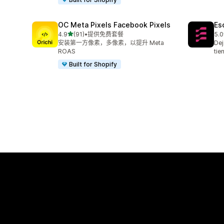
OC Meta Pixels Facebook Pixels
Es
星（满分 5 星）
4.9
(91)
•
提供免费套餐
5.0
总共 91 条评论
总共
安装第一方像素，多像素，以提升 Meta
Dej
ROAS
tie
Built for Shopify