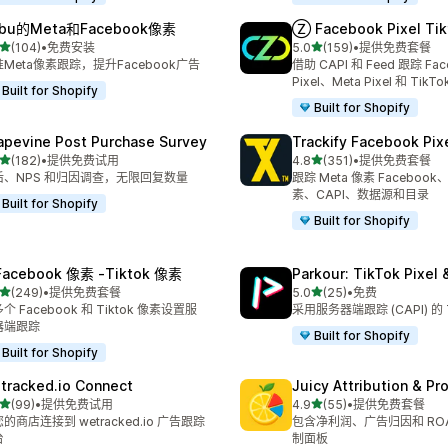
bu的Meta和Facebook像素
Ⓩ Facebook Pixel Tik
星（满分 5 星）
星（满分 5 星）
(104)
•
免费安装
5.0
(159)
•
提供免费套餐
 104 条评论
总共 159 条评论
Meta像素跟踪，提升Facebook广告
借助 CAPI 和 Feed 跟踪 Fac
Pixel、Meta Pixel 和 TikTok
Built for Shopify
Built for Shopify
apevine Post Purchase Survey
Trackify Facebook Pix
星（满分 5 星）
星（满分 5 星）
(182)
•
提供免费试用
4.8
(351)
•
提供免费套餐
 182 条评论
总共 351 条评论
后、NPS 和归因调查，无限回复数量
跟踪 Meta 像素 Facebook、
素、CAPI、数据源和目录
Built for Shopify
Built for Shopify
Facebook 像素 ‑Tiktok 像素
Parkour: TikTok Pixel 
星（满分 5 星）
星（满分 5 星）
(249)
•
提供免费套餐
5.0
(25)
•
免费
 249 条评论
总共 25 条评论
个 Facebook 和 Tiktok 像素设置服
采用服务器端跟踪 (CAPI) 的 
器端跟踪
Built for Shopify
Built for Shopify
tracked.io Connect
Juicy Attribution & Pro
星（满分 5 星）
星（满分 5 星）
(99)
•
提供免费试用
4.9
(55)
•
提供免费套餐
 99 条评论
总共 55 条评论
的商店连接到 wetracked.io 广告跟踪
包含净利润、广告归因和 RO
台
制面板