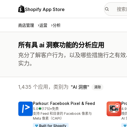
Shopify App Store
商店管理
运营
分析
所有具 ai 洞察功能的分析应用
充分了解客户行为，以及哪些措施行之有效
实力。
1,435 个应用，类别为
AI 洞察
清除
Parkour: Facebook Pixel & Feed
Pr
星（满分 5 星）
5.0
(175)
•
免费
4.9
总共 175 条评论
总共
支持 Feed 和目录的 Facebook 像素与
挽
Meta 像素（CAPI）
AI
Built for Shopify