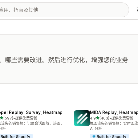
、哪些需要改进。然后进行优化，增强您的业务
opel Replay, Survey, Heatmap
MIDA Replay, Heatmap
星（满分 5 星）
星（满分 5 星）
(597)
•
提供免费套餐
4.9
(463)
•
提供免费套餐
 597 条评论
总共 463 条评论
回流失的销售额：记录会话回放、热图、
挽回流失的销售额：实时回放
 分析
AI 分析
Built for Shopify
Built for Shopify