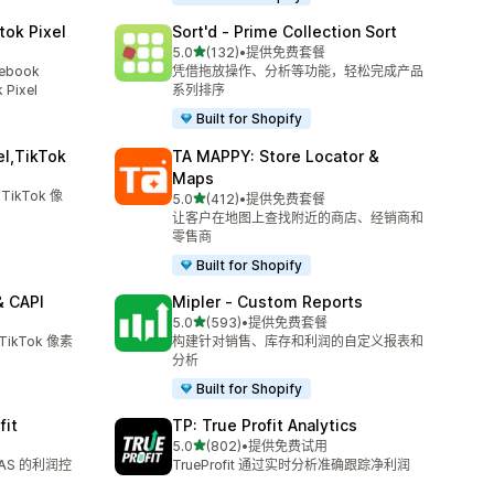
tok Pixel
Sort'd ‑ Prime Collection Sort
星（满分 5 星）
5.0
(132)
•
提供免费套餐
总共 132 条评论
ebook
凭借拖放操作、分析等功能，轻松完成产品
 Pixel
系列排序
Built for Shopify
el,TikTok
TA MAPPY: Store Locator &
Maps
TikTok 像
星（满分 5 星）
5.0
(412)
•
提供免费套餐
总共 412 条评论
让客户在地图上查找附近的商店、经销商和
零售商
Built for Shopify
& CAPI
Mipler ‑ Custom Reports
星（满分 5 星）
5.0
(593)
•
提供免费套餐
总共 593 条评论
TikTok 像素
构建针对销售、库存和利润的自定义报表和
分析
Built for Shopify
fit
TP: True Profit Analytics
星（满分 5 星）
5.0
(802)
•
提供免费试用
总共 802 条评论
AS 的利润控
TrueProfit 通过实时分析准确跟踪净利润