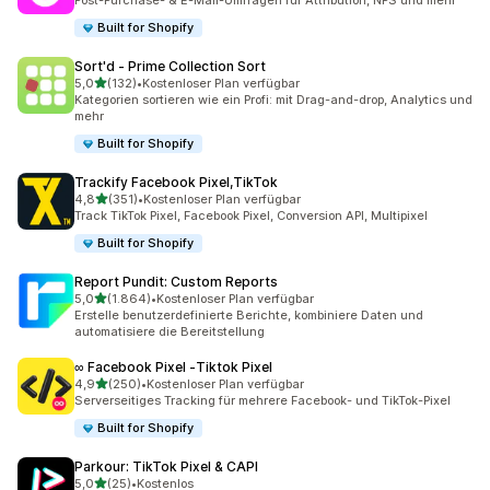
Post-Purchase- & E-Mail-Umfragen für Attribution, NPS und mehr
Built for Shopify
Sort'd ‑ Prime Collection Sort
von 5 Sternen
5,0
(132)
•
Kostenloser Plan verfügbar
132 Rezensionen insgesamt
Kategorien sortieren wie ein Profi: mit Drag-and-drop, Analytics und
mehr
Built for Shopify
Trackify Facebook Pixel,TikTok
von 5 Sternen
4,8
(351)
•
Kostenloser Plan verfügbar
351 Rezensionen insgesamt
Track TikTok Pixel, Facebook Pixel, Conversion API, Multipixel
Built for Shopify
Report Pundit: Custom Reports
von 5 Sternen
5,0
(1.864)
•
Kostenloser Plan verfügbar
1864 Rezensionen insgesamt
Erstelle benutzerdefinierte Berichte, kombiniere Daten und
automatisiere die Bereitstellung
∞ Facebook Pixel ‑Tiktok Pixel
von 5 Sternen
4,9
(250)
•
Kostenloser Plan verfügbar
250 Rezensionen insgesamt
Serverseitiges Tracking für mehrere Facebook- und TikTok-Pixel
Built for Shopify
Parkour: TikTok Pixel & CAPI
von 5 Sternen
5,0
(25)
•
Kostenlos