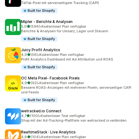
25 Rezensionen insgesamt
TikTok-Pixel mit serverseitigem Tracking (CAPI)
Built for Shopify
Mipler ‑ Berichte & Analysen
von 5 Sternen
5,0
(596)
•
Kostenloser Plan verfügbar
596 Rezensionen insgesamt
Berichte & Analysen für Umsatz, Lager und Steuern
Built for Shopify
Juicy Profit Analytics
von 5 Sternen
4,9
(56)
•
Kostenloser Plan verfügbar
56 Rezensionen insgesamt
Profit Analytics Dashboard mit Ad Attribution und ROAS
Built for Shopify
OC Meta Pixel‑ Facebook Pixels
von 5 Sternen
4,9
(92)
•
Kostenloser Plan verfügbar
92 Rezensionen insgesamt
Bessere ROAS-Anzeigen mit mehreren Pixeln, serverseitiger CAPI
und Feeds
Built for Shopify
wetracked.io Connect
von 5 Sternen
4,7
(100)
•
Kostenloser Test verfügbar
100 Rezensionen insgesamt
Shop mit der Ad-Tracking-Plattform von wetracked.io verbinden
RealtimeStack : Live Analytics
von 5 Sternen
4,8
(104)
•
Kostenloser Plan verfügbar
104 Rezensionen insgesamt