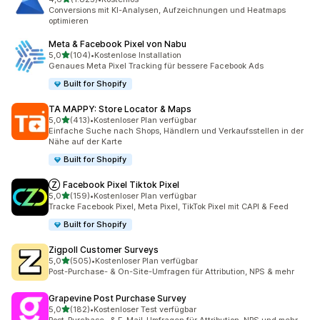
1825 Rezensionen insgesamt
Conversions mit KI-Analysen, Aufzeichnungen und Heatmaps
optimieren
Meta & Facebook Pixel von Nabu
von 5 Sternen
5,0
(104)
•
Kostenlose Installation
104 Rezensionen insgesamt
Genaues Meta Pixel Tracking für bessere Facebook Ads
Built for Shopify
TA MAPPY: Store Locator & Maps
von 5 Sternen
5,0
(413)
•
Kostenloser Plan verfügbar
413 Rezensionen insgesamt
Einfache Suche nach Shops, Händlern und Verkaufsstellen in der
Nähe auf der Karte
Built for Shopify
Ⓩ Facebook Pixel Tiktok Pixel
von 5 Sternen
5,0
(159)
•
Kostenloser Plan verfügbar
159 Rezensionen insgesamt
Tracke Facebook Pixel, Meta Pixel, TikTok Pixel mit CAPI & Feed
Built for Shopify
Zigpoll Customer Surveys
von 5 Sternen
5,0
(505)
•
Kostenloser Plan verfügbar
505 Rezensionen insgesamt
Post-Purchase- & On-Site-Umfragen für Attribution, NPS & mehr
Grapevine Post Purchase Survey
von 5 Sternen
5,0
(182)
•
Kostenloser Test verfügbar
182 Rezensionen insgesamt