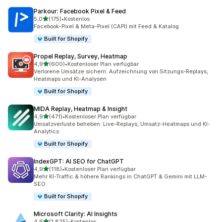
Parkour: Facebook Pixel & Feed
von 5 Sternen
5,0
(175)
•
Kostenlos
175 Rezensionen insgesamt
Facebook-Pixel & Meta-Pixel (CAPI) mit Feed & Katalog
Built for Shopify
Propel Replay, Survey, Heatmap
von 5 Sternen
4,9
(600)
•
Kostenloser Plan verfügbar
600 Rezensionen insgesamt
Verlorene Umsätze sichern: Aufzeichnung von Sitzungs-Replays,
Heatmaps und KI-Analysen
Built for Shopify
MIDA Replay, Heatmap & Insight
von 5 Sternen
4,9
(471)
•
Kostenloser Plan verfügbar
471 Rezensionen insgesamt
Umsatzverluste beheben: Live-Replays, Umsatz-Heatmaps und KI-
Analytics
Built for Shopify
IndexGPT: AI SEO for ChatGPT
von 5 Sternen
4,9
(118)
•
Kostenloser Plan verfügbar
118 Rezensionen insgesamt
Mehr KI-Traffic & höhere Rankings in ChatGPT & Gemini mit LLM-
SEO
Built for Shopify
Microsoft Clarity: AI Insights
von 5 Sternen
4,6
(1.825)
•
Kostenlos