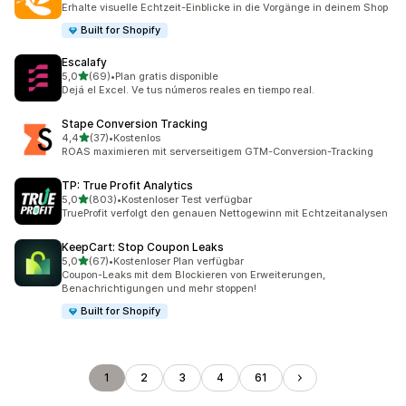
Erhalte visuelle Echtzeit-Einblicke in die Vorgänge in deinem Shop
Built for Shopify
Escalafy
von 5 Sternen
5,0
(69)
•
Plan gratis disponible
69 Rezensionen insgesamt
Dejá el Excel. Ve tus números reales en tiempo real.
Stape Conversion Tracking
von 5 Sternen
4,4
(37)
•
Kostenlos
37 Rezensionen insgesamt
ROAS maximieren mit serverseitigem GTM-Conversion-Tracking
TP: True Profit Analytics
von 5 Sternen
5,0
(803)
•
Kostenloser Test verfügbar
803 Rezensionen insgesamt
TrueProfit verfolgt den genauen Nettogewinn mit Echtzeitanalysen
KeepCart: Stop Coupon Leaks
von 5 Sternen
5,0
(67)
•
Kostenloser Plan verfügbar
67 Rezensionen insgesamt
Coupon-Leaks mit dem Blockieren von Erweiterungen,
Benachrichtigungen und mehr stoppen!
Built for Shopify
1
2
3
4
61