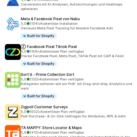
1811 Rezensionen insgesamt
Conversions mit KI-Analysen, Aufzeichnungen und Heatmaps
optimieren
Meta & Facebook Pixel von Nabu
von 5 Sternen
5,0
(104)
•
Kostenlose Installation
104 Rezensionen insgesamt
Genaues Meta Pixel Tracking für bessere Facebook Ads
Built for Shopify
Ⓩ Facebook Pixel Tiktok Pixel
von 5 Sternen
5,0
(159)
•
Kostenloser Plan verfügbar
159 Rezensionen insgesamt
Tracke Facebook Pixel, Meta Pixel, TikTok Pixel mit CAPI & Feed
Built for Shopify
Sort'd ‑ Prime Collection Sort
von 5 Sternen
5,0
(132)
•
Kostenloser Plan verfügbar
132 Rezensionen insgesamt
Kategorien sortieren wie ein Profi: mit Drag-and-drop, Analytics und
mehr
Built for Shopify
Zigpoll Customer Surveys
von 5 Sternen
5,0
(502)
•
Kostenloser Plan verfügbar
502 Rezensionen insgesamt
Post-Purchase- & On-Site-Umfragen für Attribution, NPS & mehr
TA MAPPY: Store Locator & Maps
von 5 Sternen
5,0
(413)
•
Kostenloser Plan verfügbar
413 Rezensionen insgesamt