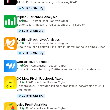
25 Rezensionen insgesamt
TikTok-Pixel mit serverseitigem Tracking (CAPI)
Built for Shopify
Mipler ‑ Berichte & Analysen
von 5 Sternen
5,0
(595)
•
Kostenloser Plan verfügbar
595 Rezensionen insgesamt
Berichte & Analysen für Umsatz, Lager und Steuern
Built for Shopify
RealtimeStack : Live Analytics
von 5 Sternen
4,8
(104)
•
Kostenloser Plan verfügbar
104 Rezensionen insgesamt
Erhalte visuelle Echtzeit-Einblicke in die Vorgänge in deinem Shop
Built for Shopify
wetracked.io Connect
von 5 Sternen
4,7
(99)
•
Kostenloser Test verfügbar
99 Rezensionen insgesamt
Shop mit der Ad-Tracking-Plattform von wetracked.io verbinden
OC Meta Pixel‑ Facebook Pixels
von 5 Sternen
4,9
(92)
•
Kostenloser Plan verfügbar
92 Rezensionen insgesamt
Bessere ROAS-Anzeigen mit mehreren Pixeln, serverseitiger CAPI
und Feeds
Built for Shopify
Juicy Profit Analytics
von 5 Sternen
4,9
(55)
•
Kostenloser Plan verfügbar
55 Rezensionen insgesamt