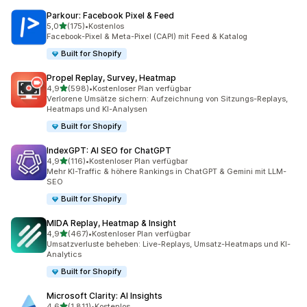
Parkour: Facebook Pixel & Feed
von 5 Sternen
5,0
(175)
•
Kostenlos
175 Rezensionen insgesamt
Facebook-Pixel & Meta-Pixel (CAPI) mit Feed & Katalog
Built for Shopify
Propel Replay, Survey, Heatmap
von 5 Sternen
4,9
(598)
•
Kostenloser Plan verfügbar
598 Rezensionen insgesamt
Verlorene Umsätze sichern: Aufzeichnung von Sitzungs-Replays,
Heatmaps und KI-Analysen
Built for Shopify
IndexGPT: AI SEO for ChatGPT
von 5 Sternen
4,9
(116)
•
Kostenloser Plan verfügbar
116 Rezensionen insgesamt
Mehr KI-Traffic & höhere Rankings in ChatGPT & Gemini mit LLM-
SEO
Built for Shopify
MIDA Replay, Heatmap & Insight
von 5 Sternen
4,9
(467)
•
Kostenloser Plan verfügbar
467 Rezensionen insgesamt
Umsatzverluste beheben: Live-Replays, Umsatz-Heatmaps und KI-
Analytics
Built for Shopify
Microsoft Clarity: AI Insights
von 5 Sternen
4,6
(1.811)
•
Kostenlos