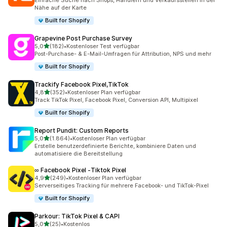
Einfache Suche nach Shops, Händlern und Verkaufsstellen in der
Nähe auf der Karte
Built for Shopify
Grapevine Post Purchase Survey
von 5 Sternen
5,0
(182)
•
Kostenloser Test verfügbar
182 Rezensionen insgesamt
Post-Purchase- & E-Mail-Umfragen für Attribution, NPS und mehr
Built for Shopify
Trackify Facebook Pixel,TikTok
von 5 Sternen
4,8
(352)
•
Kostenloser Plan verfügbar
352 Rezensionen insgesamt
Track TikTok Pixel, Facebook Pixel, Conversion API, Multipixel
Built for Shopify
Report Pundit: Custom Reports
von 5 Sternen
5,0
(1.864)
•
Kostenloser Plan verfügbar
1864 Rezensionen insgesamt
Erstelle benutzerdefinierte Berichte, kombiniere Daten und
automatisiere die Bereitstellung
∞ Facebook Pixel ‑Tiktok Pixel
von 5 Sternen
4,9
(249)
•
Kostenloser Plan verfügbar
249 Rezensionen insgesamt
Serverseitiges Tracking für mehrere Facebook- und TikTok-Pixel
Built for Shopify
Parkour: TikTok Pixel & CAPI
von 5 Sternen
5,0
(25)
•
Kostenlos