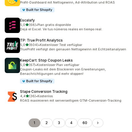
Profit-Dashboard mit Nettogewinn, Ad-Attribution und ROAS
Built for Shopify
Escalafy
von 5 Sternen
5,0
(68)
•
Plan gratis disponible
68 Rezensionen insgesamt
Dejá el Excel. Ve tus números reales en tiempo real.
TP: True Profit Analytics
von 5 Sternen
5,0
(804)
•
Kostenloser Test verfügbar
804 Rezensionen insgesamt
TrueProfit verfolgt den genauen Nettogewinn mit Echtzeitanalysen
KeepCart: Stop Coupon Leaks
von 5 Sternen
5,0
(67)
•
Kostenloser Plan verfügbar
67 Rezensionen insgesamt
Coupon-Leaks mit dem Blockieren von Erweiterungen,
Benachrichtigungen und mehr stoppen!
Built for Shopify
Stape Conversion Tracking
von 5 Sternen
4,4
(36)
•
Kostenlos
36 Rezensionen insgesamt
ROAS maximieren mit serverseitigem GTM-Conversion-Tracking
1
2
3
4
60