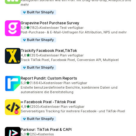
Kategorien sortieren wie ein Profi: mit Drag-and-drop, Analytics und
mehr
Built for Shopify
Grapevine Post Purchase Survey
von 5 Sternen
5,0
(182)
•
Kostenloser Test verfügbar
182 Rezensionen insgesamt
Post-Purchase- & E-Mail-Umfragen für Attribution, NPS und mehr
Built for Shopify
Trackify Facebook Pixel,TikTok
von 5 Sternen
4,8
(351)
•
Kostenloser Plan verfügbar
351 Rezensionen insgesamt
Track TikTok Pixel, Facebook Pixel, Conversion API, Multipixel
Built for Shopify
Report Pundit: Custom Reports
von 5 Sternen
5,0
(1.864)
•
Kostenloser Plan verfügbar
1864 Rezensionen insgesamt
Erstelle benutzerdefinierte Berichte, kombiniere Daten und
automatisiere die Bereitstellung
∞ Facebook Pixel ‑Tiktok Pixel
von 5 Sternen
4,9
(250)
•
Kostenloser Plan verfügbar
250 Rezensionen insgesamt
Serverseitiges Tracking für mehrere Facebook- und TikTok-Pixel
Built for Shopify
Parkour: TikTok Pixel & CAPI
von 5 Sternen
5,0
(25)
•
Kostenlos