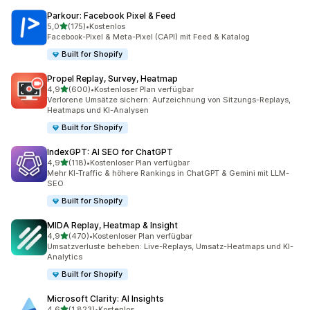
Parkour: Facebook Pixel & Feed
von 5 Sternen
5,0
(175)
•
Kostenlos
175 Rezensionen insgesamt
Facebook-Pixel & Meta-Pixel (CAPI) mit Feed & Katalog
Built for Shopify
Propel Replay, Survey, Heatmap
von 5 Sternen
4,9
(600)
•
Kostenloser Plan verfügbar
600 Rezensionen insgesamt
Verlorene Umsätze sichern: Aufzeichnung von Sitzungs-Replays,
Heatmaps und KI-Analysen
Built for Shopify
IndexGPT: AI SEO for ChatGPT
von 5 Sternen
4,9
(118)
•
Kostenloser Plan verfügbar
118 Rezensionen insgesamt
Mehr KI-Traffic & höhere Rankings in ChatGPT & Gemini mit LLM-
SEO
Built for Shopify
MIDA Replay, Heatmap & Insight
von 5 Sternen
4,9
(470)
•
Kostenloser Plan verfügbar
470 Rezensionen insgesamt
Umsatzverluste beheben: Live-Replays, Umsatz-Heatmaps und KI-
Analytics
Built for Shopify
Microsoft Clarity: AI Insights
von 5 Sternen
4,6
(1.823)
•
Kostenlos