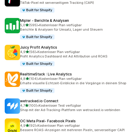
25 Rezensionen insgesamt
TikTok-Pixel mit serverseitigem Tracking (CAPI)
Built for Shopify
Mipler ‑ Berichte & Analysen
von 5 Sternen
5,0
(595)
•
Kostenloser Plan verfügbar
595 Rezensionen insgesamt
Berichte & Analysen für Umsatz, Lager und Steuern
Built for Shopify
Juicy Profit Analytics
von 5 Sternen
4,9
(56)
•
Kostenloser Plan verfügbar
56 Rezensionen insgesamt
Profit Analytics Dashboard mit Ad Attribution und ROAS
Built for Shopify
RealtimeStack : Live Analytics
von 5 Sternen
4,8
(104)
•
Kostenloser Plan verfügbar
104 Rezensionen insgesamt
Erhalte visuelle Echtzeit-Einblicke in die Vorgänge in deinem Shop
Built for Shopify
wetracked.io Connect
von 5 Sternen
4,7
(100)
•
Kostenloser Test verfügbar
100 Rezensionen insgesamt
Shop mit der Ad-Tracking-Plattform von wetracked.io verbinden
OC Meta Pixel‑ Facebook Pixels
von 5 Sternen
4,9
(92)
•
Kostenloser Plan verfügbar
92 Rezensionen insgesamt
Bessere ROAS-Anzeigen mit mehreren Pixeln, serverseitiger CAPI