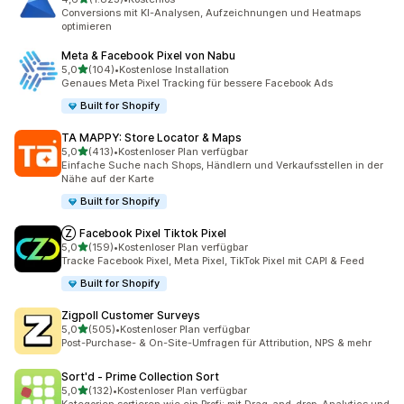
1823 Rezensionen insgesamt
Conversions mit KI-Analysen, Aufzeichnungen und Heatmaps
optimieren
Meta & Facebook Pixel von Nabu
von 5 Sternen
5,0
(104)
•
Kostenlose Installation
104 Rezensionen insgesamt
Genaues Meta Pixel Tracking für bessere Facebook Ads
Built for Shopify
TA MAPPY: Store Locator & Maps
von 5 Sternen
5,0
(413)
•
Kostenloser Plan verfügbar
413 Rezensionen insgesamt
Einfache Suche nach Shops, Händlern und Verkaufsstellen in der
Nähe auf der Karte
Built for Shopify
Ⓩ Facebook Pixel Tiktok Pixel
von 5 Sternen
5,0
(159)
•
Kostenloser Plan verfügbar
159 Rezensionen insgesamt
Tracke Facebook Pixel, Meta Pixel, TikTok Pixel mit CAPI & Feed
Built for Shopify
Zigpoll Customer Surveys
von 5 Sternen
5,0
(505)
•
Kostenloser Plan verfügbar
505 Rezensionen insgesamt
Post-Purchase- & On-Site-Umfragen für Attribution, NPS & mehr
Sort'd ‑ Prime Collection Sort
von 5 Sternen
5,0
(132)
•
Kostenloser Plan verfügbar
132 Rezensionen insgesamt