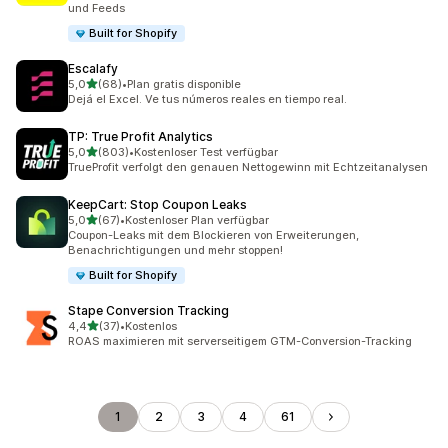
und Feeds
Built for Shopify
Escalafy
von 5 Sternen
5,0
(68)
•
Plan gratis disponible
68 Rezensionen insgesamt
Dejá el Excel. Ve tus números reales en tiempo real.
TP: True Profit Analytics
von 5 Sternen
5,0
(803)
•
Kostenloser Test verfügbar
803 Rezensionen insgesamt
TrueProfit verfolgt den genauen Nettogewinn mit Echtzeitanalysen
KeepCart: Stop Coupon Leaks
von 5 Sternen
5,0
(67)
•
Kostenloser Plan verfügbar
67 Rezensionen insgesamt
Coupon-Leaks mit dem Blockieren von Erweiterungen,
Benachrichtigungen und mehr stoppen!
Built for Shopify
Stape Conversion Tracking
von 5 Sternen
4,4
(37)
•
Kostenlos
37 Rezensionen insgesamt
ROAS maximieren mit serverseitigem GTM-Conversion-Tracking
1
2
3
4
61