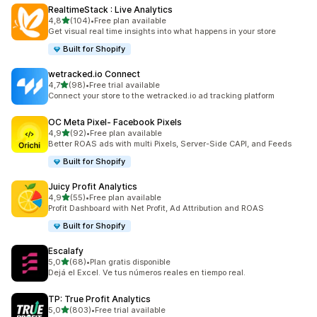
RealtimeStack : Live Analytics
/ 5 tähteä
4,8
(104)
•
Free plan available
104 arvostelua yhteensä
Get visual real time insights into what happens in your store
Built for Shopify
wetracked.io Connect
/ 5 tähteä
4,7
(98)
•
Free trial available
98 arvostelua yhteensä
Connect your store to the wetracked.io ad tracking platform
OC Meta Pixel‑ Facebook Pixels
/ 5 tähteä
4,9
(92)
•
Free plan available
92 arvostelua yhteensä
Better ROAS ads with multi Pixels, Server-Side CAPI, and Feeds
Built for Shopify
Juicy Profit Analytics
/ 5 tähteä
4,9
(55)
•
Free plan available
55 arvostelua yhteensä
Profit Dashboard with Net Profit, Ad Attribution and ROAS
Built for Shopify
Escalafy
/ 5 tähteä
5,0
(68)
•
Plan gratis disponible
68 arvostelua yhteensä
Dejá el Excel. Ve tus números reales en tiempo real.
TP: True Profit Analytics
/ 5 tähteä
5,0
(803)
•
Free trial available
803 arvostelua yhteensä