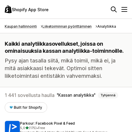
Shopify App Store
Kaupan hallinnointi
Liiketoiminnan pyörittäminen
Analytiikka
Kaikki analytiikkasovellukset, joissa on
ominaisuuksia kassan analytiikka-toiminnoille.
Pysy ajan tasalla siitä, mikä toimii, mikä ei, ja
mitä asiakkaasi tekevät. Optimoi sitten
liiketoimintasi entistäkin vahvemmaksi.
1 441 sovellusta haulla
Kassan analytiikka
Tyhjennä
Built for Shopify
Parkour: Facebook Pixel & Feed
/ 5 tähteä
5,0
(175)
•
Free
175 arvostelua yhteensä