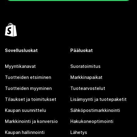
Sovellusluokat
Pääluokat
Myyntikanavat
Suoratoimitus
Tuotteiden etsiminen
Markkinapaikat
Tuotteiden myyminen
Tuotearvostelut
Tilaukset ja toimitukset
Lisämyynti ja tuotepaketit
Kaupan suunnittelu
Sähköpostimarkkinointi
Markkinointi ja konversio
Hakukoneoptimointi
Kaupan hallinnointi
Lähetys