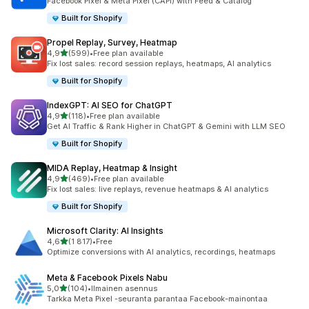
Facebook Pixel & Meta Pixel (CAPI) with Feed & Catalog
Built for Shopify
Propel Replay, Survey, Heatmap
/ 5 tähteä
4,9
(599)
•
Free plan available
599 arvostelua yhteensä
Fix lost sales: record session replays, heatmaps, AI analytics
Built for Shopify
IndexGPT: AI SEO for ChatGPT
/ 5 tähteä
4,9
(118)
•
Free plan available
118 arvostelua yhteensä
Get AI Traffic & Rank Higher in ChatGPT & Gemini with LLM SEO
Built for Shopify
MIDA Replay, Heatmap & Insight
/ 5 tähteä
4,9
(469)
•
Free plan available
469 arvostelua yhteensä
Fix lost sales: live replays, revenue heatmaps & AI analytics
Built for Shopify
Microsoft Clarity: AI Insights
/ 5 tähteä
4,6
(1 817)
•
Free
1817 arvostelua yhteensä
Optimize conversions with AI analytics, recordings, heatmaps
Meta & Facebook Pixels Nabu
/ 5 tähteä
5,0
(104)
•
Ilmainen asennus
104 arvostelua yhteensä
Tarkka Meta Pixel -seuranta parantaa Facebook-mainontaa