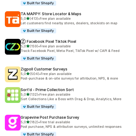
Built for Shopify
TA MAPPY: Store Locator & Maps
/ 5 tähteä
5,0
(413)
•
Free plan available
413 arvostelua yhteensä
Let customers find nearby stores, dealers, stockists on map
Built for Shopify
Ⓩ Facebook Pixel Tiktok Pixel
/ 5 tähteä
5,0
(159)
•
Free plan available
159 arvostelua yhteensä
Track Facebook Pixel, Meta Pixel, TikTok Pixel w/ CAPI & Feed
Built for Shopify
Zigpoll Customer Surveys
/ 5 tähteä
5,0
(504)
•
Free plan available
504 arvostelua yhteensä
Post-purchase & on-site surveys for attribution, NPS, & more
Sort'd ‑ Prime Collection Sort
/ 5 tähteä
5,0
(132)
•
Free plan available
132 arvostelua yhteensä
Sort Collections Like a Boss with Drag & Drop, Analytics, More
Built for Shopify
Grapevine Post Purchase Survey
/ 5 tähteä
5,0
(182)
•
Free trial available
182 arvostelua yhteensä
Post purchase, NPS & attribution surveys, unlimited responses
Built for Shopify