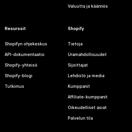
Valuutta ja käännös
Resurssit
Shopify
Shopifyn ohjekeskus
Tietoja
API-dokumentaatio
Uramahdollisuudet
Shopify-yhteisö
Sijoittajat
Shopify-blogi
Lehdistö ja media
Tutkimus
Kumppanit
Affiliate-kumppanit
Oikeudelliset asiat
Palvelun tila