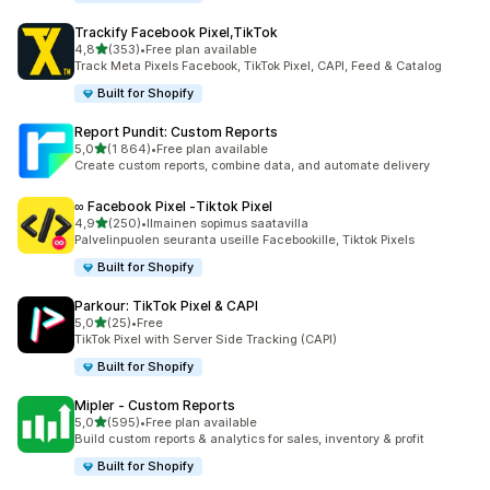
Trackify Facebook Pixel,TikTok
/ 5 tähteä
4,8
(353)
•
Free plan available
353 arvostelua yhteensä
Track Meta Pixels Facebook, TikTok Pixel, CAPI, Feed & Catalog
Built for Shopify
Report Pundit: Custom Reports
/ 5 tähteä
5,0
(1 864)
•
Free plan available
1864 arvostelua yhteensä
Create custom reports, combine data, and automate delivery
∞ Facebook Pixel ‑Tiktok Pixel
/ 5 tähteä
4,9
(250)
•
Ilmainen sopimus saatavilla
250 arvostelua yhteensä
Palvelinpuolen seuranta useille Facebookille, Tiktok Pixels
Built for Shopify
Parkour: TikTok Pixel & CAPI
/ 5 tähteä
5,0
(25)
•
Free
25 arvostelua yhteensä
TikTok Pixel with Server Side Tracking (CAPI)
Built for Shopify
Mipler ‑ Custom Reports
/ 5 tähteä
5,0
(595)
•
Free plan available
595 arvostelua yhteensä
Build custom reports & analytics for sales, inventory & profit
Built for Shopify