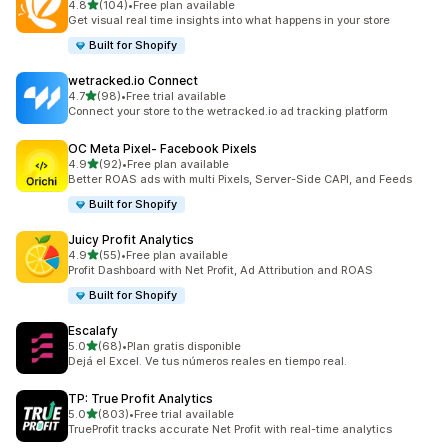
별 5개 중
4.8
(104)
•
Free plan available
총 리뷰 104개
Get visual real time insights into what happens in your store
Built for Shopify
wetracked.io Connect
별 5개 중
4.7
(98)
•
Free trial available
총 리뷰 98개
Connect your store to the wetracked.io ad tracking platform
OC Meta Pixel‑ Facebook Pixels
별 5개 중
4.9
(92)
•
Free plan available
총 리뷰 92개
Better ROAS ads with multi Pixels, Server-Side CAPI, and Feeds
Built for Shopify
Juicy Profit Analytics
별 5개 중
4.9
(55)
•
Free plan available
총 리뷰 55개
Profit Dashboard with Net Profit, Ad Attribution and ROAS
Built for Shopify
Escalafy
별 5개 중
5.0
(68)
•
Plan gratis disponible
총 리뷰 68개
Dejá el Excel. Ve tus números reales en tiempo real.
TP: True Profit Analytics
별 5개 중
5.0
(803)
•
Free trial available
총 리뷰 803개
TrueProfit tracks accurate Net Profit with real-time analytics