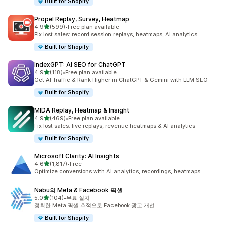
Built for Shopify
Propel Replay, Survey, Heatmap
별 5개 중
4.9
(599)
•
Free plan available
총 리뷰 599개
Fix lost sales: record session replays, heatmaps, AI analytics
Built for Shopify
IndexGPT: AI SEO for ChatGPT
별 5개 중
4.9
(118)
•
Free plan available
총 리뷰 118개
Get AI Traffic & Rank Higher in ChatGPT & Gemini with LLM SEO
Built for Shopify
MIDA Replay, Heatmap & Insight
별 5개 중
4.9
(469)
•
Free plan available
총 리뷰 469개
Fix lost sales: live replays, revenue heatmaps & AI analytics
Built for Shopify
Microsoft Clarity: AI Insights
별 5개 중
4.6
(1,817)
•
Free
총 리뷰 1817개
Optimize conversions with AI analytics, recordings, heatmaps
Nabu의 Meta & Facebook 픽셀
별 5개 중
5.0
(104)
•
무료 설치
총 리뷰 104개
정확한 Meta 픽셀 추적으로 Facebook 광고 개선
Built for Shopify