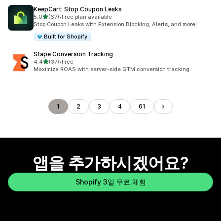
KeepCart: Stop Coupon Leaks
별 5개 중
5.0
(67)
•
Free plan available
총 리뷰 67개
Stop Coupon Leaks with Extension Blocking, Alerts, and more!
Built for Shopify
Stape Conversion Tracking
별 5개 중
4.4
(37)
•
Free
총 리뷰 37개
Maximize ROAS with server-side GTM conversion tracking
1
2
3
4
61
앱을 추가하시겠어요?
Shopify 3일 무료 체험