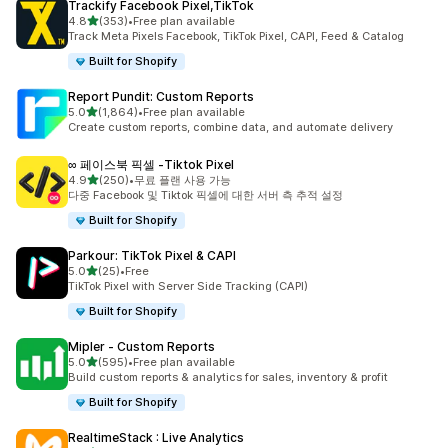
Trackify Facebook Pixel,TikTok
별 5개 중
4.8
(353)
•
Free plan available
총 리뷰 353개
Track Meta Pixels Facebook, TikTok Pixel, CAPI, Feed & Catalog
Built for Shopify
Report Pundit: Custom Reports
별 5개 중
5.0
(1,864)
•
Free plan available
총 리뷰 1864개
Create custom reports, combine data, and automate delivery
∞ 페이스북 픽셀 ‑Tiktok Pixel
별 5개 중
4.9
(250)
•
무료 플랜 사용 가능
총 리뷰 250개
다중 Facebook 및 Tiktok 픽셀에 대한 서버 측 추적 설정
Built for Shopify
Parkour: TikTok Pixel & CAPI
별 5개 중
5.0
(25)
•
Free
총 리뷰 25개
TikTok Pixel with Server Side Tracking (CAPI)
Built for Shopify
Mipler ‑ Custom Reports
별 5개 중
5.0
(595)
•
Free plan available
총 리뷰 595개
Build custom reports & analytics for sales, inventory & profit
Built for Shopify
RealtimeStack : Live Analytics