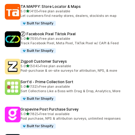
TA MAPPY: Store Locator & Maps
별 5개 중
5.0
(413)
•
Free plan available
총 리뷰 413개
Let customers find nearby stores, dealers, stockists on map
Built for Shopify
Ⓩ Facebook Pixel Tiktok Pixel
별 5개 중
5.0
(159)
•
Free plan available
총 리뷰 159개
Track Facebook Pixel, Meta Pixel, TikTok Pixel w/ CAPI & Feed
Built for Shopify
Zigpoll Customer Surveys
별 5개 중
5.0
(504)
•
Free plan available
총 리뷰 504개
Post-purchase & on-site surveys for attribution, NPS, & more
Sort'd ‑ Prime Collection Sort
별 5개 중
5.0
(132)
•
Free plan available
총 리뷰 132개
Sort Collections Like a Boss with Drag & Drop, Analytics, More
Built for Shopify
Grapevine Post Purchase Survey
별 5개 중
5.0
(182)
•
Free trial available
총 리뷰 182개
Post purchase, NPS & attribution surveys, unlimited responses
Built for Shopify