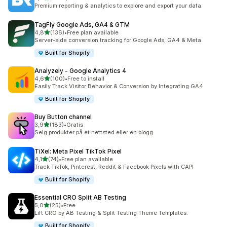
Totalt 1138 omtaler
Premium reporting & analytics to explore and export your data.
TagFly Google Ads, GA4 & GTM
av 5 stjerner
4,8
(136)
•
Free plan available
Totalt 136 omtaler
Server-side conversion tracking for Google Ads, GA4 & Meta
Built for Shopify
Analyzely ‑ Google Analytics 4
av 5 stjerner
4,6
(100)
•
Free to install
Totalt 100 omtaler
Easily Track Visitor Behavior & Conversion by Integrating GA4
Built for Shopify
Buy Button channel
av 5 stjerner
3,9
(183)
•
Gratis
Totalt 183 omtaler
Selg produkter på et nettsted eller en blogg
TiXel: Meta Pixel TikTok Pixel
av 5 stjerner
4,1
(74)
•
Free plan available
Totalt 74 omtaler
Track TikTok, Pinterest, Reddit & Facebook Pixels with CAPI
Built for Shopify
Essential CRO Split AB Testing
av 5 stjerner
5,0
(25)
•
Free
Totalt 25 omtaler
Lift CRO by AB Testing & Split Testing Theme Templates.
Built for Shopify