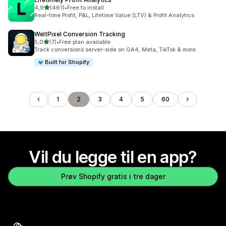
av 5 stjerner
4,9
(461)
•
Free to install
Totalt 461 omtaler
Real-time Profit, P&L, Lifetime Value (LTV) & Profit Analytics
WeltPixel Conversion Tracking
av 5 stjerner
5,0
(7)
•
Free plan available
Totalt 7 omtaler
Track conversions server-side on GA4, Meta, TikTok & more.
Built for Shopify
1
2
3
4
5
60
Vil du legge til en app?
Prøv Shopify gratis i tre dager