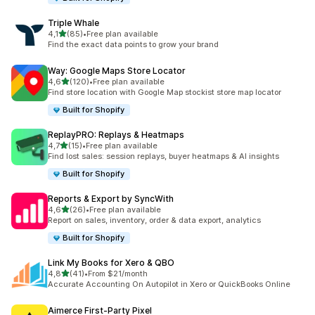
Triple Whale
av 5 stjerner
4,1
(85)
•
Free plan available
Totalt 85 omtaler
Find the exact data points to grow your brand
Way: Google Maps Store Locator
av 5 stjerner
4,6
(120)
•
Free plan available
Totalt 120 omtaler
Find store location with Google Map stockist store map locator
Built for Shopify
ReplayPRO: Replays & Heatmaps
av 5 stjerner
4,7
(15)
•
Free plan available
Totalt 15 omtaler
Find lost sales: session replays, buyer heatmaps & AI insights
Built for Shopify
Reports & Export by SyncWith
av 5 stjerner
4,6
(26)
•
Free plan available
Totalt 26 omtaler
Report on sales, inventory, order & data export, analytics
Built for Shopify
Link My Books for Xero & QBO
av 5 stjerner
4,8
(41)
•
From $21/month
Totalt 41 omtaler
Accurate Accounting On Autopilot in Xero or QuickBooks Online
Aimerce First‑Party Pixel