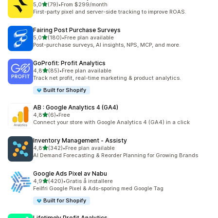
av 5 stjerner
5,0
(79)
•
From $299/month
Totalt 79 omtaler
First-party pixel and server-side tracking to improve ROAS.
Fairing Post Purchase Surveys
av 5 stjerner
5,0
(180)
•
Free plan available
Totalt 180 omtaler
Post-purchase surveys, AI insights, NPS, MCP, and more.
GoProfit: Profit Analytics
av 5 stjerner
4,8
(85)
•
Free plan available
Totalt 85 omtaler
Track net profit, real-time marketing & product analytics.
Built for Shopify
AB : Google Analytics 4 (GA4)
av 5 stjerner
4,8
(6)
•
Free
Totalt 6 omtaler
Connect your store with Google Analytics 4 (GA4) in a click
Inventory Management ‑ Assisty
av 5 stjerner
4,8
(342)
•
Free plan available
Totalt 342 omtaler
AI Demand Forecasting & Reorder Planning for Growing Brands
Google Ads Pixel av Nabu
av 5 stjerner
4,9
(420)
•
Gratis å installere
Totalt 420 omtaler
Feilfri Google Pixel & Ads-sporing med Google Tag
Built for Shopify
Lifetimely Profit Analytics