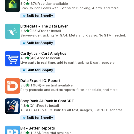
av 5 stjerner
5,0
(67)
•
Free plan available
Totalt 67 omtaler
Stop Coupon Leaks with Extension Blocking, Alerts, and more!
Built for Shopify
Littledata ‑ The Data Layer
av 5 stjerner
4,8
(123)
•
Free to install
Totalt 123 omtaler
Server-side tracking for GA4, Meta and Klaviyo. No GTM needed.
Built for Shopify
Cartlytics ‑ Cart Analytics
av 5 stjerner
4,9
(43)
•
Free to install
Totalt 43 omtaler
Live carts in real time: add to cart tracking & cart recovery
Built for Shopify
Data Export IO: Report
av 5 stjerner
5,0
(1 904)
•
Free trial available
Totalt 1904 omtaler
Easy premade and custom reports: filter, schedule, and more.
ShopRank AI: Rank in ChatGPT
av 5 stjerner
4,8
(21)
•
Free to install
Totalt 21 omtaler
AI SEO, AEO & GEO: bulk-fix alt text, images, JSON-LD schema
Built for Shopify
BR ‑ Better Reports
av 5 stjerner
5,0
(1 138)
•
Free trial available