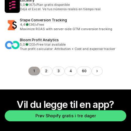
Escalafy
av 5 stjerner
5,0
(67)
•
Plan gratis disponible
Totalt 67 omtaler
Dejá el Excel. Ve tus números reales en tiempo real.
Stape Conversion Tracking
av 5 stjerner
4,4
(36)
•
Free
Totalt 36 omtaler
Maximize ROAS with server-side GTM conversion tracking
Bloom Profit Analytics
av 5 stjerner
5,0
(33)
•
Free trial available
Totalt 33 omtaler
True profit calculator: Attribution + Cost and expense tracker
1
2
3
4
60
Vil du legge til en app?
Prøv Shopify gratis i tre dager