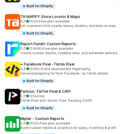
Built for Shopify
TA MAPPY: Store Locator & Maps
av 5 stjerner
5,0
(412)
•
Free plan available
Totalt 412 omtaler
Let customers find nearby stores, dealers, stockists on map
Built for Shopify
Report Pundit: Custom Reports
av 5 stjerner
5,0
(1 864)
•
Free plan available
Totalt 1864 omtaler
Create custom reports, combine data, and automate delivery
∞ Facebook Pixel ‑Tiktok Pixel
av 5 stjerner
4,9
(249)
•
Gratis abonnement tilgjengelig
Totalt 249 omtaler
Serversidesporing for flere Facebook- og Tiktok-piksler
Built for Shopify
Parkour: TikTok Pixel & CAPI
av 5 stjerner
5,0
(25)
•
Free
Totalt 25 omtaler
TikTok Pixel with Server Side Tracking (CAPI)
Built for Shopify
Mipler ‑ Custom Reports
av 5 stjerner
5,0
(593)
•
Free plan available
Totalt 593 omtaler
Build custom reports & analytics for sales, inventory & profit