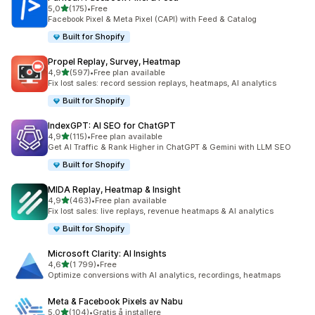
av 5 stjerner
5,0
(175)
•
Free
Totalt 175 omtaler
Facebook Pixel & Meta Pixel (CAPI) with Feed & Catalog
Built for Shopify
Propel Replay, Survey, Heatmap
av 5 stjerner
4,9
(597)
•
Free plan available
Totalt 597 omtaler
Fix lost sales: record session replays, heatmaps, AI analytics
Built for Shopify
IndexGPT: AI SEO for ChatGPT
av 5 stjerner
4,9
(115)
•
Free plan available
Totalt 115 omtaler
Get AI Traffic & Rank Higher in ChatGPT & Gemini with LLM SEO
Built for Shopify
MIDA Replay, Heatmap & Insight
av 5 stjerner
4,9
(463)
•
Free plan available
Totalt 463 omtaler
Fix lost sales: live replays, revenue heatmaps & AI analytics
Built for Shopify
Microsoft Clarity: AI Insights
av 5 stjerner
4,6
(1 799)
•
Free
Totalt 1799 omtaler
Optimize conversions with AI analytics, recordings, heatmaps
Meta & Facebook Pixels av Nabu
av 5 stjerner
5,0
(104)
•
Gratis å installere