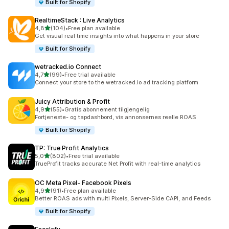
Built for Shopify
RealtimeStack : Live Analytics
av 5 stjerner
4,8
(104)
•
Free plan available
Totalt 104 omtaler
Get visual real time insights into what happens in your store
Built for Shopify
wetracked.io Connect
av 5 stjerner
4,7
(99)
•
Free trial available
Totalt 99 omtaler
Connect your store to the wetracked.io ad tracking platform
Juicy Attribution & Profit
av 5 stjerner
4,9
(55)
•
Gratis abonnement tilgjengelig
Totalt 55 omtaler
Fortjeneste- og tapdashbord, vis annonsernes reelle ROAS
Built for Shopify
TP: True Profit Analytics
av 5 stjerner
5,0
(802)
•
Free trial available
Totalt 802 omtaler
TrueProfit tracks accurate Net Profit with real-time analytics
OC Meta Pixel‑ Facebook Pixels
av 5 stjerner
4,9
(91)
•
Free plan available
Totalt 91 omtaler
Better ROAS ads with multi Pixels, Server-Side CAPI, and Feeds
Built for Shopify