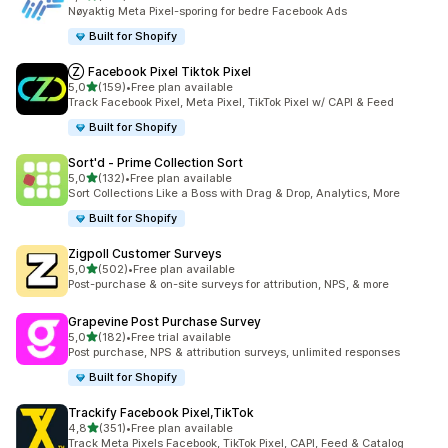
Totalt 104 omtaler
Nøyaktig Meta Pixel-sporing for bedre Facebook Ads
Built for Shopify
Ⓩ Facebook Pixel Tiktok Pixel
av 5 stjerner
5,0
(159)
•
Free plan available
Totalt 159 omtaler
Track Facebook Pixel, Meta Pixel, TikTok Pixel w/ CAPI & Feed
Built for Shopify
Sort'd ‑ Prime Collection Sort
av 5 stjerner
5,0
(132)
•
Free plan available
Totalt 132 omtaler
Sort Collections Like a Boss with Drag & Drop, Analytics, More
Built for Shopify
Zigpoll Customer Surveys
av 5 stjerner
5,0
(502)
•
Free plan available
Totalt 502 omtaler
Post-purchase & on-site surveys for attribution, NPS, & more
Grapevine Post Purchase Survey
av 5 stjerner
5,0
(182)
•
Free trial available
Totalt 182 omtaler
Post purchase, NPS & attribution surveys, unlimited responses
Built for Shopify
Trackify Facebook Pixel,TikTok
av 5 stjerner
4,8
(351)
•
Free plan available
Totalt 351 omtaler
Track Meta Pixels Facebook, TikTok Pixel, CAPI, Feed & Catalog