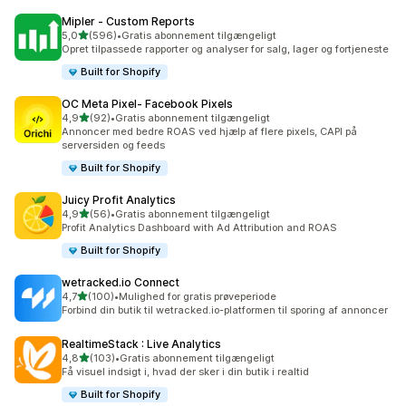
Mipler ‑ Custom Reports
ud af 5 stjerner
5,0
(596)
•
Gratis abonnement tilgængeligt
596 anmeldelser i alt
Opret tilpassede rapporter og analyser for salg, lager og fortjeneste
Built for Shopify
OC Meta Pixel‑ Facebook Pixels
ud af 5 stjerner
4,9
(92)
•
Gratis abonnement tilgængeligt
92 anmeldelser i alt
Annoncer med bedre ROAS ved hjælp af flere pixels, CAPI på
serversiden og feeds
Built for Shopify
Juicy Profit Analytics
ud af 5 stjerner
4,9
(56)
•
Gratis abonnement tilgængeligt
56 anmeldelser i alt
Profit Analytics Dashboard with Ad Attribution and ROAS
Built for Shopify
wetracked.io Connect
ud af 5 stjerner
4,7
(100)
•
Mulighed for gratis prøveperiode
100 anmeldelser i alt
Forbind din butik til wetracked.io-platformen til sporing af annoncer
RealtimeStack : Live Analytics
ud af 5 stjerner
4,8
(103)
•
Gratis abonnement tilgængeligt
103 anmeldelser i alt
Få visuel indsigt i, hvad der sker i din butik i realtid
Built for Shopify