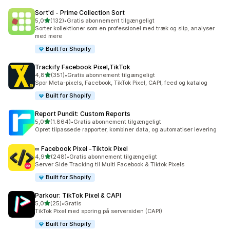
Sort'd ‑ Prime Collection Sort
ud af 5 stjerner
5,0
(132)
•
Gratis abonnement tilgængeligt
132 anmeldelser i alt
Sorter kollektioner som en professionel med træk og slip, analyser
med mere
Built for Shopify
Trackify Facebook Pixel,TikTok
ud af 5 stjerner
4,8
(351)
•
Gratis abonnement tilgængeligt
351 anmeldelser i alt
Spor Meta-pixels, Facebook, TikTok Pixel, CAPI, feed og katalog
Built for Shopify
Report Pundit: Custom Reports
ud af 5 stjerner
5,0
(1.864)
•
Gratis abonnement tilgængeligt
1864 anmeldelser i alt
Opret tilpassede rapporter, kombiner data, og automatiser levering
∞ Facebook Pixel ‑Tiktok Pixel
ud af 5 stjerner
4,9
(248)
•
Gratis abonnement tilgængeligt
248 anmeldelser i alt
Server Side Tracking til Multi Facebook & Tiktok Pixels
Built for Shopify
Parkour: TikTok Pixel & CAPI
ud af 5 stjerner
5,0
(25)
•
Gratis
25 anmeldelser i alt
TikTok Pixel med sporing på serversiden (CAPI)
Built for Shopify