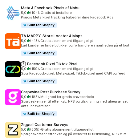
Meta & Facebook Pixels af Nabu
ud af 5 stjerner
5,0
(104)
•
Gratis at installere
104 anmeldelser i alt
Præcis Meta Pixel tracking forbedrer dine Facebook Ads
Built for Shopify
TA MAPPY: Store Locator & Maps
ud af 5 stjerner
5,0
(413)
•
Gratis abonnement tilgængeligt
413 anmeldelser i alt
Lad kunderne finde butikker og forhandlere i nærheden på et kort
Built for Shopify
Ⓩ Facebook Pixel Tiktok Pixel
ud af 5 stjerner
5,0
(159)
•
Gratis abonnement tilgængeligt
159 anmeldelser i alt
Spor Facebook-pixel, Meta-pixel, TikTok-pixel med CAPI og feed
Built for Shopify
Grapevine Post Purchase Survey
ud af 5 stjerner
5,0
(183)
•
Mulighed for gratis prøveperiode
183 anmeldelser i alt
Spørgeskemaer til efter køb, NPS og tilskrivning med ubegrænset
antal besvarelser
Built for Shopify
Zigpoll Customer Surveys
ud af 5 stjerner
5,0
(505)
•
Gratis abonnement tilgængeligt
505 anmeldelser i alt
Spørgeskemaer efter køb og på websitet til tilskrivning, NPS m.m.