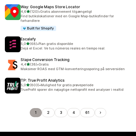
Way: Google Maps Store Locator
ud af 5 stjerner
4,6
(120)
•
Gratis abonnement tilgængeligt
120 anmeldelser i alt
Find butikslokationer med en Google Map-butiksfinder for
forhandlere
Built for Shopify
Escalafy
ud af 5 stjerner
5,0
(68)
•
Plan gratis disponible
68 anmeldelser i alt
Dejá el Excel. Ve tus números reales en tiempo real.
Stape Conversion Tracking
ud af 5 stjerner
4,4
(38)
•
Gratis
38 anmeldelser i alt
Maksimer ROAS med GTM-konverteringssporing på serversiden
TP: True Profit Analytics
ud af 5 stjerner
5,0
(803)
•
Mulighed for gratis prøveperiode
803 anmeldelser i alt
TrueProfit sporer din nøjagtige nettoprofit med analyser i realtid
1
2
3
4
61