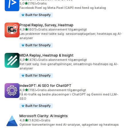
ud af 5 stjerner
5,0
(176)
•
Gratis
176 anmeldelser i alt
Facebook Pixel og Meta Pixel (CAPI) med feed og katalog
Built for Shopify
Propel Replay, Survey, Heatmap
ud af 5 stjerner
4,9
(601)
•
Gratis abonnement tilgængeligt
601 anmeldelser i alt
Løs problemer med tabte salg: sessionsoptagelser, heatmaps og AI-
analyser
Built for Shopify
MIDA Replay, Heatmap & Insight
ud af 5 stjerner
4,9
(474)
•
Gratis abonnement tilgængeligt
474 anmeldelser i alt
Ret tabt salg: live-genafspilninger, omsætnings-heatmaps og AI-
analyser
Built for Shopify
IndexGPT: AI SEO for ChatGPT
ud af 5 stjerner
4,9
(118)
•
Gratis abonnement tilgængeligt
118 anmeldelser i alt
Få AI-trafik og bedre placeringer i ChatGPT og Gemini med LLM-
SEO
Built for Shopify
Microsoft Clarity: AI Insights
ud af 5 stjerner
4,6
(1.826)
•
Gratis
1826 anmeldelser i alt
Optimer konverteringer med AI-analyse, optagelser og heatmaps