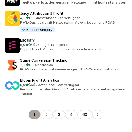
TrueProfit verfolgt den genauen Nettogewinn mit Echtzeitanalysen
Juicy Attribution & Profit
von 5 Sternen
4,9
(55)
•
Kostenloser Plan verfügbar
55 Rezensionen insgesamt
Profit-Dashboard mit Nettogewinn, Ad-Attribution und ROAS
Built for Shopify
Escalafy
von 5 Sternen
5,0
(67)
•
Plan gratis disponible
67 Rezensionen insgesamt
Dejá el Excel. Ve tus números reales en tiempo real.
Stape Conversion Tracking
von 5 Sternen
4,4
(36)
•
Kostenlos
36 Rezensionen insgesamt
ROAS maximieren mit serverseitigem GTM-Conversion-Tracking
Bloom Profit Analytics
von 5 Sternen
5,0
(33)
•
Kostenloser Test verfügbar
33 Rezensionen insgesamt
Rechner für echten Gewinn: Attribution + Kosten- und Ausgaben-
Tracker
1
2
3
4
60