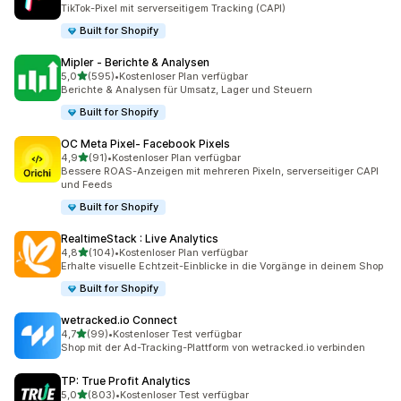
25 Rezensionen insgesamt
TikTok-Pixel mit serverseitigem Tracking (CAPI)
Built for Shopify
Mipler ‑ Berichte & Analysen
von 5 Sternen
5,0
(595)
•
Kostenloser Plan verfügbar
595 Rezensionen insgesamt
Berichte & Analysen für Umsatz, Lager und Steuern
Built for Shopify
OC Meta Pixel‑ Facebook Pixels
von 5 Sternen
4,9
(91)
•
Kostenloser Plan verfügbar
91 Rezensionen insgesamt
Bessere ROAS-Anzeigen mit mehreren Pixeln, serverseitiger CAPI
und Feeds
Built for Shopify
RealtimeStack : Live Analytics
von 5 Sternen
4,8
(104)
•
Kostenloser Plan verfügbar
104 Rezensionen insgesamt
Erhalte visuelle Echtzeit-Einblicke in die Vorgänge in deinem Shop
Built for Shopify
wetracked.io Connect
von 5 Sternen
4,7
(99)
•
Kostenloser Test verfügbar
99 Rezensionen insgesamt
Shop mit der Ad-Tracking-Plattform von wetracked.io verbinden
TP: True Profit Analytics
von 5 Sternen
5,0
(803)
•
Kostenloser Test verfügbar
803 Rezensionen insgesamt