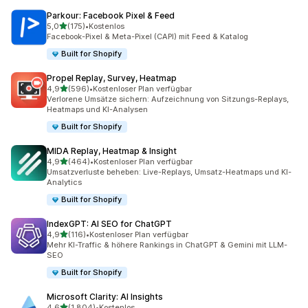
Parkour: Facebook Pixel & Feed
von 5 Sternen
5,0
(175)
•
Kostenlos
175 Rezensionen insgesamt
Facebook-Pixel & Meta-Pixel (CAPI) mit Feed & Katalog
Built for Shopify
Propel Replay, Survey, Heatmap
von 5 Sternen
4,9
(596)
•
Kostenloser Plan verfügbar
596 Rezensionen insgesamt
Verlorene Umsätze sichern: Aufzeichnung von Sitzungs-Replays,
Heatmaps und KI-Analysen
Built for Shopify
MIDA Replay, Heatmap & Insight
von 5 Sternen
4,9
(464)
•
Kostenloser Plan verfügbar
464 Rezensionen insgesamt
Umsatzverluste beheben: Live-Replays, Umsatz-Heatmaps und KI-
Analytics
Built for Shopify
IndexGPT: AI SEO for ChatGPT
von 5 Sternen
4,9
(116)
•
Kostenloser Plan verfügbar
116 Rezensionen insgesamt
Mehr KI-Traffic & höhere Rankings in ChatGPT & Gemini mit LLM-
SEO
Built for Shopify
Microsoft Clarity: AI Insights
von 5 Sternen
4,6
(1.804)
•
Kostenlos