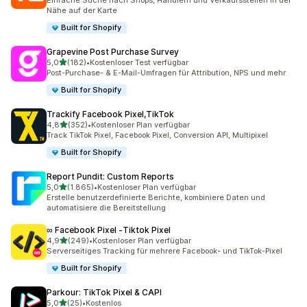
Einfache Suche nach Shops, Händlern und Verkaufsstellen in der
Nähe auf der Karte
Built for Shopify
Grapevine Post Purchase Survey
von 5 Sternen
5,0
(182)
•
Kostenloser Test verfügbar
182 Rezensionen insgesamt
Post-Purchase- & E-Mail-Umfragen für Attribution, NPS und mehr
Built for Shopify
Trackify Facebook Pixel,TikTok
von 5 Sternen
4,8
(352)
•
Kostenloser Plan verfügbar
352 Rezensionen insgesamt
Track TikTok Pixel, Facebook Pixel, Conversion API, Multipixel
Built for Shopify
Report Pundit: Custom Reports
von 5 Sternen
5,0
(1.865)
•
Kostenloser Plan verfügbar
1865 Rezensionen insgesamt
Erstelle benutzerdefinierte Berichte, kombiniere Daten und
automatisiere die Bereitstellung
∞ Facebook Pixel ‑Tiktok Pixel
von 5 Sternen
4,9
(249)
•
Kostenloser Plan verfügbar
249 Rezensionen insgesamt
Serverseitiges Tracking für mehrere Facebook- und TikTok-Pixel
Built for Shopify
Parkour: TikTok Pixel & CAPI
von 5 Sternen
5,0
(25)
•
Kostenlos