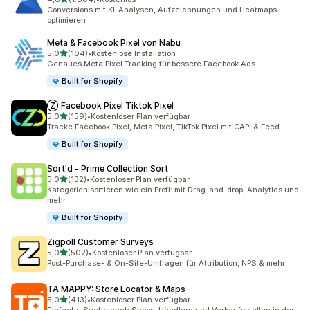
1804 Rezensionen insgesamt
Conversions mit KI-Analysen, Aufzeichnungen und Heatmaps
optimieren
Meta & Facebook Pixel von Nabu
von 5 Sternen
5,0
(104)
•
Kostenlose Installation
104 Rezensionen insgesamt
Genaues Meta Pixel Tracking für bessere Facebook Ads
Built for Shopify
Ⓩ Facebook Pixel Tiktok Pixel
von 5 Sternen
5,0
(159)
•
Kostenloser Plan verfügbar
159 Rezensionen insgesamt
Tracke Facebook Pixel, Meta Pixel, TikTok Pixel mit CAPI & Feed
Built for Shopify
Sort'd ‑ Prime Collection Sort
von 5 Sternen
5,0
(132)
•
Kostenloser Plan verfügbar
132 Rezensionen insgesamt
Kategorien sortieren wie ein Profi: mit Drag-and-drop, Analytics und
mehr
Built for Shopify
Zigpoll Customer Surveys
von 5 Sternen
5,0
(502)
•
Kostenloser Plan verfügbar
502 Rezensionen insgesamt
Post-Purchase- & On-Site-Umfragen für Attribution, NPS & mehr
TA MAPPY: Store Locator & Maps
von 5 Sternen
5,0
(413)
•
Kostenloser Plan verfügbar
413 Rezensionen insgesamt