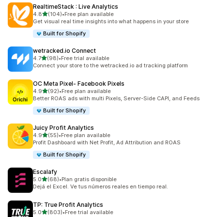
RealtimeStack : Live Analytics
เต็ม 5 ดาว
4.8
(104)
•
Free plan available
ทั้งหมด 104 รีวิว
Get visual real time insights into what happens in your store
Built for Shopify
wetracked.io Connect
เต็ม 5 ดาว
4.7
(98)
•
Free trial available
ทั้งหมด 98 รีวิว
Connect your store to the wetracked.io ad tracking platform
OC Meta Pixel‑ Facebook Pixels
เต็ม 5 ดาว
4.9
(92)
•
Free plan available
ทั้งหมด 92 รีวิว
Better ROAS ads with multi Pixels, Server-Side CAPI, and Feeds
Built for Shopify
Juicy Profit Analytics
เต็ม 5 ดาว
4.9
(55)
•
Free plan available
ทั้งหมด 55 รีวิว
Profit Dashboard with Net Profit, Ad Attribution and ROAS
Built for Shopify
Escalafy
เต็ม 5 ดาว
5.0
(68)
•
Plan gratis disponible
ทั้งหมด 68 รีวิว
Dejá el Excel. Ve tus números reales en tiempo real.
TP: True Profit Analytics
เต็ม 5 ดาว
5.0
(803)
•
Free trial available
ทั้งหมด 803 รีวิว