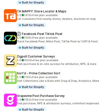
Built for Shopify
TA MAPPY: Store Locator & Maps
เต็ม 5 ดาว
5.0
(413)
•
Free plan available
ทั้งหมด 413 รีวิว
Let customers find nearby stores, dealers, stockists on map
Built for Shopify
Ⓩ Facebook Pixel Tiktok Pixel
เต็ม 5 ดาว
5.0
(159)
•
Free plan available
ทั้งหมด 159 รีวิว
Track Facebook Pixel, Meta Pixel, TikTok Pixel w/ CAPI & Feed
Built for Shopify
Zigpoll Customer Surveys
เต็ม 5 ดาว
5.0
(504)
•
Free plan available
ทั้งหมด 504 รีวิว
Post-purchase & on-site surveys for attribution, NPS, & more
Sort'd ‑ Prime Collection Sort
เต็ม 5 ดาว
5.0
(132)
•
Free plan available
ทั้งหมด 132 รีวิว
Sort Collections Like a Boss with Drag & Drop, Analytics, More
Built for Shopify
Grapevine Post Purchase Survey
เต็ม 5 ดาว
5.0
(182)
•
Free trial available
ทั้งหมด 182 รีวิว
Post purchase, NPS & attribution surveys, unlimited responses
Built for Shopify