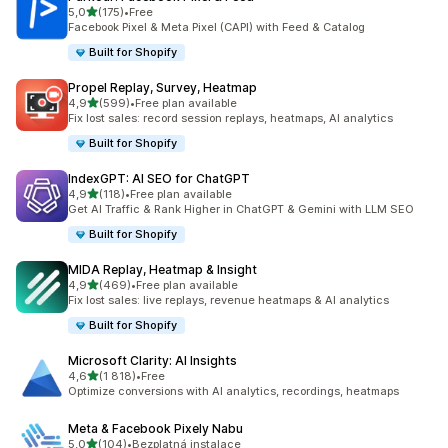
z 5 hvězd
5,0
(175)
•
Free
Celkový počet recenzí: 175
Facebook Pixel & Meta Pixel (CAPI) with Feed & Catalog
Built for Shopify
Propel Replay, Survey, Heatmap
z 5 hvězd
4,9
(599)
•
Free plan available
Celkový počet recenzí: 599
Fix lost sales: record session replays, heatmaps, AI analytics
Built for Shopify
IndexGPT: AI SEO for ChatGPT
z 5 hvězd
4,9
(118)
•
Free plan available
Celkový počet recenzí: 118
Get AI Traffic & Rank Higher in ChatGPT & Gemini with LLM SEO
Built for Shopify
MIDA Replay, Heatmap & Insight
z 5 hvězd
4,9
(469)
•
Free plan available
Celkový počet recenzí: 469
Fix lost sales: live replays, revenue heatmaps & AI analytics
Built for Shopify
Microsoft Clarity: AI Insights
z 5 hvězd
4,6
(1 818)
•
Free
Celkový počet recenzí: 1818
Optimize conversions with AI analytics, recordings, heatmaps
Meta & Facebook Pixely Nabu
z 5 hvězd
5,0
(104)
•
Bezplatná instalace