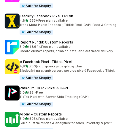
Built for Shopify
Trackify Facebook Pixel,TikTok
z 5 hvězd
4,8
(353)
•
Free plan available
Celkový počet recenzí: 353
Track Meta Pixels Facebook, TikTok Pixel, CAPI, Feed & Catalog
Built for Shopify
Report Pundit: Custom Reports
z 5 hvězd
5,0
(1 864)
•
Free plan available
Celkový počet recenzí: 1864
Create custom reports, combine data, and automate delivery
∞ Facebook Pixel ‑Tiktok Pixel
z 5 hvězd
4,9
(250)
•
K dispozici je bezplatný plán
Celkový počet recenzí: 250
Sledování na straně serveru pro více pixelů Facebook a Tiktok
Built for Shopify
Parkour: TikTok Pixel & CAPI
z 5 hvězd
5,0
(25)
•
Free
Celkový počet recenzí: 25
TikTok Pixel with Server Side Tracking (CAPI)
Built for Shopify
Mipler ‑ Custom Reports
z 5 hvězd
5,0
(595)
•
Free plan available
Celkový počet recenzí: 595
Build custom reports & analytics for sales, inventory & profit