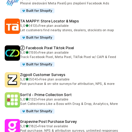
Celkový počet recenzí: 104
Přesné sledování Meta Pixelů pro zlepšení Facebook Ads
Built for Shopify
TA MAPPY: Store Locator & Maps
z 5 hvězd
5,0
(413)
•
Free plan available
Celkový počet recenzí: 413
Let customers find nearby stores, dealers, stockists on map
Built for Shopify
Ⓩ Facebook Pixel Tiktok Pixel
z 5 hvězd
5,0
(159)
•
Free plan available
Celkový počet recenzí: 159
Track Facebook Pixel, Meta Pixel, TikTok Pixel w/ CAPI & Feed
Built for Shopify
Zigpoll Customer Surveys
z 5 hvězd
5,0
(504)
•
Free plan available
Celkový počet recenzí: 504
Post-purchase & on-site surveys for attribution, NPS, & more
Sort'd ‑ Prime Collection Sort
z 5 hvězd
5,0
(132)
•
Free plan available
Celkový počet recenzí: 132
Sort Collections Like a Boss with Drag & Drop, Analytics, More
Built for Shopify
Grapevine Post Purchase Survey
z 5 hvězd
5,0
(182)
•
Free trial available
Celkový počet recenzí: 182
Post purchase, NPS & attribution surveys, unlimited responses