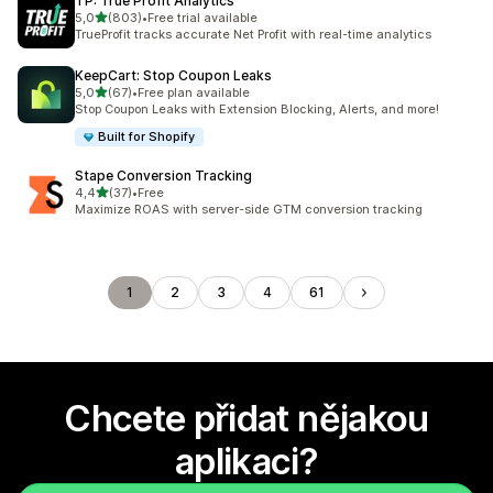
TP: True Profit Analytics
z 5 hvězd
5,0
(803)
•
Free trial available
Celkový počet recenzí: 803
TrueProfit tracks accurate Net Profit with real-time analytics
KeepCart: Stop Coupon Leaks
z 5 hvězd
5,0
(67)
•
Free plan available
Celkový počet recenzí: 67
Stop Coupon Leaks with Extension Blocking, Alerts, and more!
Built for Shopify
Stape Conversion Tracking
z 5 hvězd
4,4
(37)
•
Free
Celkový počet recenzí: 37
Maximize ROAS with server-side GTM conversion tracking
1
2
3
4
61
Chcete přidat nějakou
aplikaci?