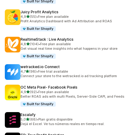
Built for Shopify
Juicy Profit Analytics
z 5 hvězd
4,9
(55)
•
Free plan available
Celkový počet recenzí: 55
Profit Analytics Dashboard with Ad Attribution and ROAS
Built for Shopify
RealtimeStack : Live Analytics
z 5 hvězd
4,8
(104)
•
Free plan available
Celkový počet recenzí: 104
Get visual real time insights into what happens in your store
Built for Shopify
wetracked.io Connect
z 5 hvězd
4,7
(98)
•
Free trial available
Celkový počet recenzí: 98
Connect your store to the wetracked.io ad tracking platform
OC Meta Pixel‑ Facebook Pixels
z 5 hvězd
4,9
(92)
•
Free plan available
Celkový počet recenzí: 92
Better ROAS ads with multi Pixels, Server-Side CAPI, and Feeds
Built for Shopify
Escalafy
z 5 hvězd
5,0
(68)
•
Plan gratis disponible
Celkový počet recenzí: 68
Dejá el Excel. Ve tus números reales en tiempo real.