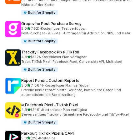
Einfache Suche nach Shops, Händlern und Verkaufsstellen in der
Nähe auf der Karte
Built for Shopify
Grapevine Post Purchase Survey
von 5 Sternen
5,0
(182)
•
Kostenloser Test verfügbar
182 Rezensionen insgesamt
Post-Purchase- & E-Mail-Umfragen für Attribution, NPS und mehr
Built for Shopify
Trackify Facebook Pixel,TikTok
von 5 Sternen
4,8
(352)
•
Kostenloser Plan verfügbar
352 Rezensionen insgesamt
Track TikTok Pixel, Facebook Pixel, Conversion API, Multipixel
Built for Shopify
Report Pundit: Custom Reports
von 5 Sternen
5,0
(1.864)
•
Kostenloser Plan verfügbar
1864 Rezensionen insgesamt
Erstelle benutzerdefinierte Berichte, kombiniere Daten und
automatisiere die Bereitstellung
∞ Facebook Pixel ‑Tiktok Pixel
von 5 Sternen
4,9
(249)
•
Kostenloser Plan verfügbar
249 Rezensionen insgesamt
Serverseitiges Tracking für mehrere Facebook- und TikTok-Pixel
Built for Shopify
Parkour: TikTok Pixel & CAPI
von 5 Sternen
5,0
(25)
•
Kostenlos