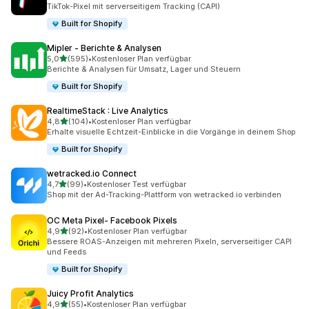
25 Rezensionen insgesamt
TikTok-Pixel mit serverseitigem Tracking (CAPI)
Built for Shopify
Mipler ‑ Berichte & Analysen
von 5 Sternen
5,0
(595)
•
Kostenloser Plan verfügbar
595 Rezensionen insgesamt
Berichte & Analysen für Umsatz, Lager und Steuern
Built for Shopify
RealtimeStack : Live Analytics
von 5 Sternen
4,8
(104)
•
Kostenloser Plan verfügbar
104 Rezensionen insgesamt
Erhalte visuelle Echtzeit-Einblicke in die Vorgänge in deinem Shop
Built for Shopify
wetracked.io Connect
von 5 Sternen
4,7
(99)
•
Kostenloser Test verfügbar
99 Rezensionen insgesamt
Shop mit der Ad-Tracking-Plattform von wetracked.io verbinden
OC Meta Pixel‑ Facebook Pixels
von 5 Sternen
4,9
(92)
•
Kostenloser Plan verfügbar
92 Rezensionen insgesamt
Bessere ROAS-Anzeigen mit mehreren Pixeln, serverseitiger CAPI
und Feeds
Built for Shopify
Juicy Profit Analytics
von 5 Sternen
4,9
(55)
•
Kostenloser Plan verfügbar
55 Rezensionen insgesamt