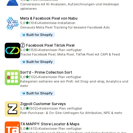
1807 Rezensionen insgesamt
Conversions mit KI-Analysen, Aufzeichnungen und Heatmaps
optimieren
Meta & Facebook Pixel von Nabu
von 5 Sternen
5,0
(104)
•
Kostenlose Installation
104 Rezensionen insgesamt
Genaues Meta Pixel Tracking für bessere Facebook Ads
Built for Shopify
Ⓩ Facebook Pixel Tiktok Pixel
von 5 Sternen
5,0
(159)
•
Kostenloser Plan verfügbar
159 Rezensionen insgesamt
Tracke Facebook Pixel, Meta Pixel, TikTok Pixel mit CAPI & Feed
Built for Shopify
Sort'd ‑ Prime Collection Sort
von 5 Sternen
5,0
(132)
•
Kostenloser Plan verfügbar
132 Rezensionen insgesamt
Kategorien sortieren wie ein Profi: mit Drag-and-drop, Analytics und
mehr
Built for Shopify
Zigpoll Customer Surveys
von 5 Sternen
5,0
(502)
•
Kostenloser Plan verfügbar
502 Rezensionen insgesamt
Post-Purchase- & On-Site-Umfragen für Attribution, NPS & mehr
TA MAPPY: Store Locator & Maps
von 5 Sternen
5,0
(413)
•
Kostenloser Plan verfügbar
413 Rezensionen insgesamt