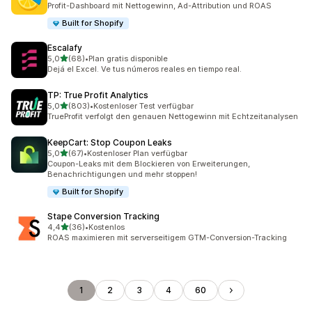
Profit-Dashboard mit Nettogewinn, Ad-Attribution und ROAS
Built for Shopify
Escalafy
von 5 Sternen
5,0
(68)
•
Plan gratis disponible
68 Rezensionen insgesamt
Dejá el Excel. Ve tus números reales en tiempo real.
TP: True Profit Analytics
von 5 Sternen
5,0
(803)
•
Kostenloser Test verfügbar
803 Rezensionen insgesamt
TrueProfit verfolgt den genauen Nettogewinn mit Echtzeitanalysen
KeepCart: Stop Coupon Leaks
von 5 Sternen
5,0
(67)
•
Kostenloser Plan verfügbar
67 Rezensionen insgesamt
Coupon-Leaks mit dem Blockieren von Erweiterungen,
Benachrichtigungen und mehr stoppen!
Built for Shopify
Stape Conversion Tracking
von 5 Sternen
4,4
(36)
•
Kostenlos
36 Rezensionen insgesamt
ROAS maximieren mit serverseitigem GTM-Conversion-Tracking
1
2
3
4
60