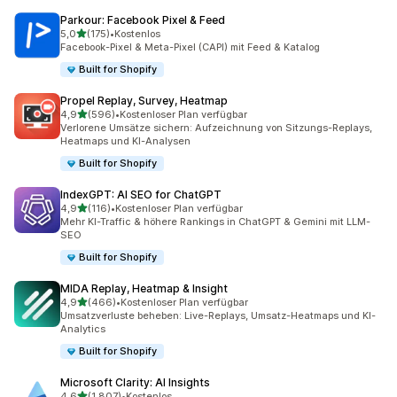
Parkour: Facebook Pixel & Feed
von 5 Sternen
5,0
(175)
•
Kostenlos
175 Rezensionen insgesamt
Facebook-Pixel & Meta-Pixel (CAPI) mit Feed & Katalog
Built for Shopify
Propel Replay, Survey, Heatmap
von 5 Sternen
4,9
(596)
•
Kostenloser Plan verfügbar
596 Rezensionen insgesamt
Verlorene Umsätze sichern: Aufzeichnung von Sitzungs-Replays,
Heatmaps und KI-Analysen
Built for Shopify
IndexGPT: AI SEO for ChatGPT
von 5 Sternen
4,9
(116)
•
Kostenloser Plan verfügbar
116 Rezensionen insgesamt
Mehr KI-Traffic & höhere Rankings in ChatGPT & Gemini mit LLM-
SEO
Built for Shopify
MIDA Replay, Heatmap & Insight
von 5 Sternen
4,9
(466)
•
Kostenloser Plan verfügbar
466 Rezensionen insgesamt
Umsatzverluste beheben: Live-Replays, Umsatz-Heatmaps und KI-
Analytics
Built for Shopify
Microsoft Clarity: AI Insights
von 5 Sternen
4,6
(1.807)
•
Kostenlos