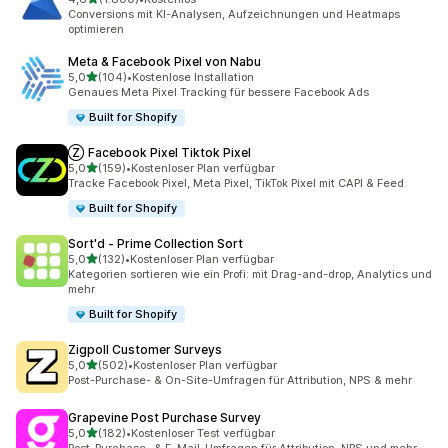
1800 Rezensionen insgesamt
Conversions mit KI-Analysen, Aufzeichnungen und Heatmaps
optimieren
Meta & Facebook Pixel von Nabu
von 5 Sternen
5,0
(104)
•
Kostenlose Installation
104 Rezensionen insgesamt
Genaues Meta Pixel Tracking für bessere Facebook Ads
Built for Shopify
Ⓩ Facebook Pixel Tiktok Pixel
von 5 Sternen
5,0
(159)
•
Kostenloser Plan verfügbar
159 Rezensionen insgesamt
Tracke Facebook Pixel, Meta Pixel, TikTok Pixel mit CAPI & Feed
Built for Shopify
Sort'd ‑ Prime Collection Sort
von 5 Sternen
5,0
(132)
•
Kostenloser Plan verfügbar
132 Rezensionen insgesamt
Kategorien sortieren wie ein Profi: mit Drag-and-drop, Analytics und
mehr
Built for Shopify
Zigpoll Customer Surveys
von 5 Sternen
5,0
(502)
•
Kostenloser Plan verfügbar
502 Rezensionen insgesamt
Post-Purchase- & On-Site-Umfragen für Attribution, NPS & mehr
Grapevine Post Purchase Survey
von 5 Sternen
5,0
(182)
•
Kostenloser Test verfügbar
182 Rezensionen insgesamt