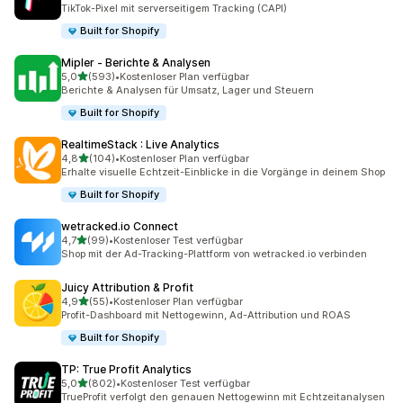
25 Rezensionen insgesamt
TikTok-Pixel mit serverseitigem Tracking (CAPI)
Built for Shopify
Mipler ‑ Berichte & Analysen
von 5 Sternen
5,0
(593)
•
Kostenloser Plan verfügbar
593 Rezensionen insgesamt
Berichte & Analysen für Umsatz, Lager und Steuern
Built for Shopify
RealtimeStack : Live Analytics
von 5 Sternen
4,8
(104)
•
Kostenloser Plan verfügbar
104 Rezensionen insgesamt
Erhalte visuelle Echtzeit-Einblicke in die Vorgänge in deinem Shop
Built for Shopify
wetracked.io Connect
von 5 Sternen
4,7
(99)
•
Kostenloser Test verfügbar
99 Rezensionen insgesamt
Shop mit der Ad-Tracking-Plattform von wetracked.io verbinden
Juicy Attribution & Profit
von 5 Sternen
4,9
(55)
•
Kostenloser Plan verfügbar
55 Rezensionen insgesamt
Profit-Dashboard mit Nettogewinn, Ad-Attribution und ROAS
Built for Shopify
TP: True Profit Analytics
von 5 Sternen
5,0
(802)
•
Kostenloser Test verfügbar
802 Rezensionen insgesamt
TrueProfit verfolgt den genauen Nettogewinn mit Echtzeitanalysen