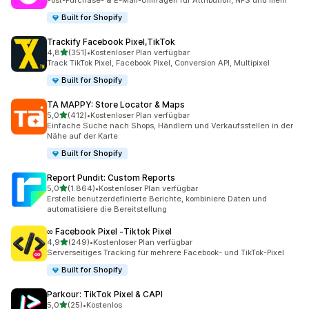
Post-Purchase- & E-Mail-Umfragen für Attribution, NPS und mehr
Built for Shopify
Trackify Facebook Pixel,TikTok
von 5 Sternen
4,8
(351)
•
Kostenloser Plan verfügbar
351 Rezensionen insgesamt
Track TikTok Pixel, Facebook Pixel, Conversion API, Multipixel
Built for Shopify
TA MAPPY: Store Locator & Maps
von 5 Sternen
5,0
(412)
•
Kostenloser Plan verfügbar
412 Rezensionen insgesamt
Einfache Suche nach Shops, Händlern und Verkaufsstellen in der
Nähe auf der Karte
Built for Shopify
Report Pundit: Custom Reports
von 5 Sternen
5,0
(1.864)
•
Kostenloser Plan verfügbar
1864 Rezensionen insgesamt
Erstelle benutzerdefinierte Berichte, kombiniere Daten und
automatisiere die Bereitstellung
∞ Facebook Pixel ‑Tiktok Pixel
von 5 Sternen
4,9
(249)
•
Kostenloser Plan verfügbar
249 Rezensionen insgesamt
Serverseitiges Tracking für mehrere Facebook- und TikTok-Pixel
Built for Shopify
Parkour: TikTok Pixel & CAPI
von 5 Sternen
5,0
(25)
•
Kostenlos