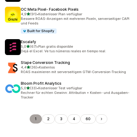
OC Meta Pixel‑ Facebook Pixels
von 5 Sternen
4,9
(91)
•
Kostenloser Plan verfügbar
91 Rezensionen insgesamt
Bessere ROAS-Anzeigen mit mehreren Pixeln, serverseitiger CAPI
und Feeds
Built for Shopify
Escalafy
von 5 Sternen
5,0
(67)
•
Plan gratis disponible
67 Rezensionen insgesamt
Dejá el Excel. Ve tus números reales en tiempo real.
Stape Conversion Tracking
von 5 Sternen
4,4
(36)
•
Kostenlos
36 Rezensionen insgesamt
ROAS maximieren mit serverseitigem GTM-Conversion-Tracking
Bloom Profit Analytics
von 5 Sternen
5,0
(33)
•
Kostenloser Test verfügbar
33 Rezensionen insgesamt
Rechner für echten Gewinn: Attribution + Kosten- und Ausgaben-
Tracker
1
2
3
4
60