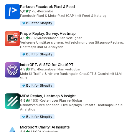
Parkour: Facebook Pixel & Feed
von 5 Sternen
5,0
(175)
•
Kostenlos
175 Rezensionen insgesamt
Facebook-Pixel & Meta-Pixel (CAPI) mit Feed & Katalog
Built for Shopify
Propel Replay, Survey, Heatmap
von 5 Sternen
4,9
(597)
•
Kostenloser Plan verfügbar
597 Rezensionen insgesamt
Verlorene Umsätze sichern: Aufzeichnung von Sitzungs-Replays,
Heatmaps und KI-Analysen
Built for Shopify
IndexGPT: AI SEO for ChatGPT
von 5 Sternen
4,9
(115)
•
Kostenloser Plan verfügbar
115 Rezensionen insgesamt
Mehr KI-Traffic & höhere Rankings in ChatGPT & Gemini mit LLM-
SEO
Built for Shopify
MIDA Replay, Heatmap & Insight
von 5 Sternen
4,9
(463)
•
Kostenloser Plan verfügbar
463 Rezensionen insgesamt
Umsatzverluste beheben: Live-Replays, Umsatz-Heatmaps und KI-
Analytics
Built for Shopify
Microsoft Clarity: AI Insights
von 5 Sternen
4,6
(1.800)
•
Kostenlos