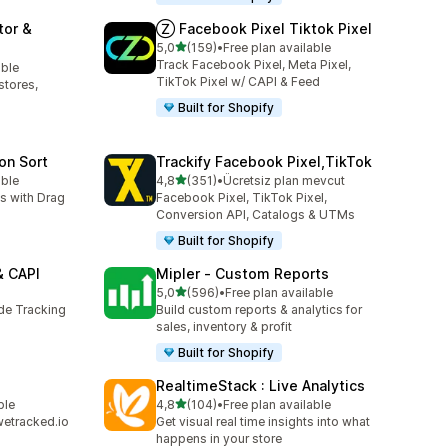
tor &
Ⓩ Facebook Pixel Tiktok Pixel
5 yıldız üzerinden
5,0
(159)
•
Free plan available
toplam 159 değerlendirme
Track Facebook Pixel, Meta Pixel,
able
TikTok Pixel w/ CAPI & Feed
stores,
Built for Shopify
ion Sort
Trackify Facebook Pixel,TikTok
5 yıldız üzerinden
able
4,8
(351)
•
Ücretsiz plan mevcut
toplam 351 değerlendirme
ss with Drag
Facebook Pixel, TikTok Pixel,
Conversion API, Catalogs & UTMs
Built for Shopify
& CAPI
Mipler ‑ Custom Reports
5 yıldız üzerinden
5,0
(596)
•
Free plan available
toplam 596 değerlendirme
ide Tracking
Build custom reports & analytics for
sales, inventory & profit
Built for Shopify
RealtimeStack : Live Analytics
5 yıldız üzerinden
ble
4,8
(104)
•
Free plan available
toplam 104 değerlendirme
wetracked.io
Get visual real time insights into what
happens in your store