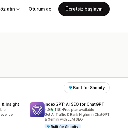
öz atın
Oturum aç
Ücretsiz başlayın
Built for Shopify
 & Insight
IndexGPT: AI SEO for ChatGPT
5 yıldız üzerinden
able
4,9
(118)
•
Free plan available
toplam 118 değerlendirme
, revenue
Get AI Traffic & Rank Higher in ChatGPT
& Gemini with LLM SEO
Built for Shopify