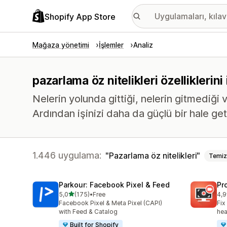
Shopify App Store
Mağaza yönetimi
İşlemler
Analiz
pazarlama öz nitelikleri özelliklerin
Nelerin yolunda gittiği, nelerin gitmediği v
Ardından işinizi daha da güçlü bir hale ge
1.446 uygulama:
Pazarlama öz nitelikleri
Temiz
Parkour: Facebook Pixel & Feed
Pr
5 yıldız üzerinden
5,0
(175)
•
Free
4,9
toplam 175 değerlendirme
top
Facebook Pixel & Meta Pixel (CAPI)
Fix
with Feed & Catalog
hea
Built for Shopify