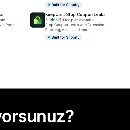
Built for Shopify
cs
KeepCart: Stop Coupon Leaks
5 yıldız üzerinden
able
5,0
(67)
•
Free plan available
toplam 67 değerlendirme
et Profit
Stop Coupon Leaks with Extension
Blocking, Alerts, and more!
Built for Shopify
yorsunuz?