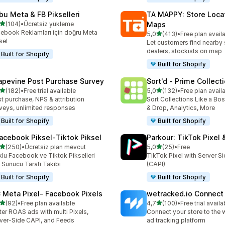
bu Meta & FB Pikselleri
TA MAPPY: Store Loca
5 yıldız üzerinden
(104)
•
Ücretsiz yükleme
Maps
lam 104 değerlendirme
ebook Reklamları için doğru Meta
5 yıldız üzerinden
5,0
(413)
•
Free plan avail
toplam 413 değerlendirme
sel
Let customers find nearby 
dealers, stockists on map
Built for Shopify
Built for Shopify
apevine Post Purchase Survey
Sort'd ‑ Prime Collect
5 yıldız üzerinden
5 yıldız üzerinden
(182)
•
Free trial available
5,0
(132)
•
Free plan avail
lam 182 değerlendirme
toplam 132 değerlendirme
t purchase, NPS & attribution
Sort Collections Like a Bo
veys, unlimited responses
& Drop, Analytics, More
Built for Shopify
Built for Shopify
acebook Piksel‑Tiktok Piksel
Parkour: TikTok Pixel 
5 yıldız üzerinden
5 yıldız üzerinden
(250)
•
Ücretsiz plan mevcut
5,0
(25)
•
Free
lam 250 değerlendirme
toplam 25 değerlendirme
lu Facebook ve Tiktok Pikselleri
TikTok Pixel with Server S
n Sunucu Tarafı Takibi
(CAPI)
Built for Shopify
Built for Shopify
 Meta Pixel‑ Facebook Pixels
wetracked.io Connect
5 yıldız üzerinden
5 yıldız üzerinden
(92)
•
Free plan available
4,7
(100)
•
Free trial availa
lam 92 değerlendirme
toplam 100 değerlendirme
ter ROAS ads with multi Pixels,
Connect your store to the 
ver-Side CAPI, and Feeds
ad tracking platform