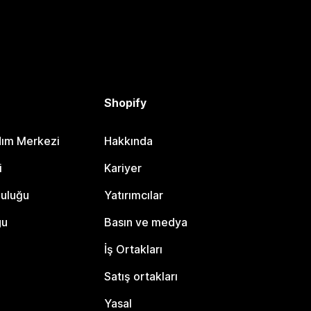
Shopify
dım Merkezi
Hakkında
i
Kariyer
luluğu
Yatırımcılar
gu
Basın ve medya
İş Ortakları
Satış ortakları
Yasal