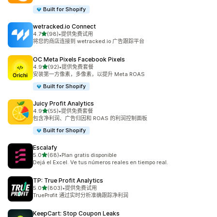
Built for Shopify
wetracked.io Connect
星（满分 5 星）
4.7
(98)
•
提供免费试用
总共 98 条评论
将您的商店连接到 wetracked.io 广告跟踪平台
OC Meta Pixels Facebook Pixels
星（满分 5 星）
4.9
(92)
•
提供免费套餐
总共 92 条评论
安装第一方像素，多像素，以提升 Meta ROAS
Built for Shopify
Juicy Profit Analytics
星（满分 5 星）
4.9
(55)
•
提供免费套餐
总共 55 条评论
包含净利润、广告归因和 ROAS 的利润控制面板
Built for Shopify
Escalafy
星（满分 5 星）
5.0
(68)
•
Plan gratis disponible
总共 68 条评论
Dejá el Excel. Ve tus números reales en tiempo real.
TP: True Profit Analytics
星（满分 5 星）
5.0
(803)
•
提供免费试用
总共 803 条评论
TrueProfit 通过实时分析准确跟踪净利润
KeepCart: Stop Coupon Leaks