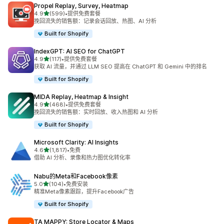
Propel Replay, Survey, Heatmap
星（满分 5 星）
4.9
(599)
•
提供免费套餐
总共 599 条评论
挽回流失的销售额：记录会话回放、热图、AI 分析
Built for Shopify
IndexGPT: AI SEO for ChatGPT
星（满分 5 星）
4.9
(117)
•
提供免费套餐
总共 117 条评论
获取 AI 流量，并通过 LLM SEO 提高在 ChatGPT 和 Gemini 中的排名
Built for Shopify
MIDA Replay, Heatmap & Insight
星（满分 5 星）
4.9
(468)
•
提供免费套餐
总共 468 条评论
挽回流失的销售额：实时回放、收入热图和 AI 分析
Built for Shopify
Microsoft Clarity: AI Insights
星（满分 5 星）
4.6
(1,817)
•
免费
总共 1817 条评论
借助 AI 分析、录像和热力图优化转化率
Nabu的Meta和Facebook像素
星（满分 5 星）
5.0
(104)
•
免费安装
总共 104 条评论
精准Meta像素跟踪，提升Facebook广告
Built for Shopify
TA MAPPY: Store Locator & Maps