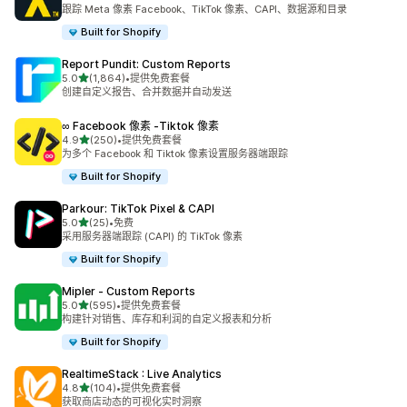
总共 353 条评论
跟踪 Meta 像素 Facebook、TikTok 像素、CAPI、数据源和目录
Built for Shopify
Report Pundit: Custom Reports
星（满分 5 星）
5.0
(1,864)
•
提供免费套餐
总共 1864 条评论
创建自定义报告、合并数据并自动发送
∞ Facebook 像素 ‑Tiktok 像素
星（满分 5 星）
4.9
(250)
•
提供免费套餐
总共 250 条评论
为多个 Facebook 和 Tiktok 像素设置服务器端跟踪
Built for Shopify
Parkour: TikTok Pixel & CAPI
星（满分 5 星）
5.0
(25)
•
免费
总共 25 条评论
采用服务器端跟踪 (CAPI) 的 TikTok 像素
Built for Shopify
Mipler ‑ Custom Reports
星（满分 5 星）
5.0
(595)
•
提供免费套餐
总共 595 条评论
构建针对销售、库存和利润的自定义报表和分析
Built for Shopify
RealtimeStack : Live Analytics
星（满分 5 星）
4.8
(104)
•
提供免费套餐
总共 104 条评论
获取商店动态的可视化实时洞察