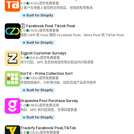
星（满分 5 星）
5.0
(413)
•
提供免费套餐
总共 413 条评论
让客户在地图上查找附近的商店、经销商和零售商
Built for Shopify
Ⓩ Facebook Pixel Tiktok Pixel
星（满分 5 星）
5.0
(159)
•
提供免费套餐
总共 159 条评论
借助 CAPI 和 Feed 跟踪 Facebook Pixel、Meta Pixel 和 TikTok Pixel
Built for Shopify
Zigpoll Customer Surveys
星（满分 5 星）
5.0
(504)
•
提供免费套餐
总共 504 条评论
用于归因、NPS 及其他用途的购后和站内问卷调查
Sort'd ‑ Prime Collection Sort
星（满分 5 星）
5.0
(132)
•
提供免费套餐
总共 132 条评论
凭借拖放操作、分析等功能，轻松完成产品系列排序
Built for Shopify
Grapevine Post Purchase Survey
星（满分 5 星）
5.0
(182)
•
提供免费试用
总共 182 条评论
购后、NPS 和归因调查，无限回复数量
Built for Shopify
Trackify Facebook Pixel,TikTok
星（满分 5 星）
4.8
(353)
•
提供免费套餐