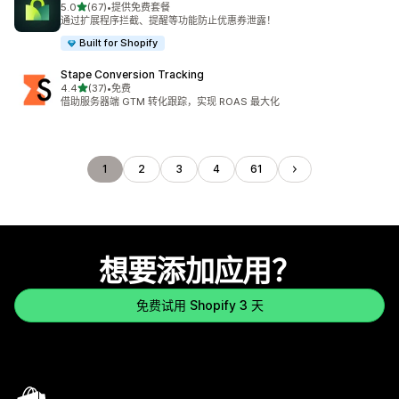
星（满分 5 星）
5.0
(67)
•
提供免费套餐
总共 67 条评论
通过扩展程序拦截、提醒等功能防止优惠券泄露！
Built for Shopify
Stape Conversion Tracking
星（满分 5 星）
4.4
(37)
•
免费
总共 37 条评论
借助服务器端 GTM 转化跟踪，实现 ROAS 最大化
1
2
3
4
61
想要添加应用？
免费试用 Shopify 3 天