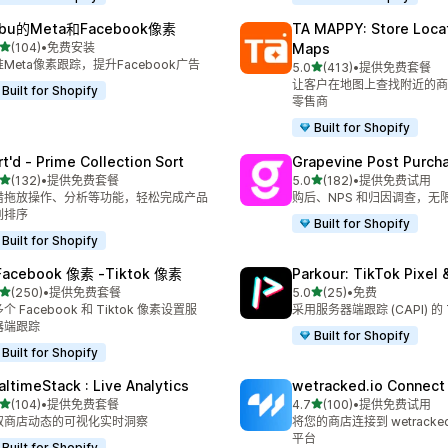
bu的Meta和Facebook像素
TA MAPPY: Store Loca
星（满分 5 星）
(104)
•
免费安装
Maps
 104 条评论
Meta像素跟踪，提升Facebook广告
星（满分 5 星）
5.0
(413)
•
提供免费套餐
总共 413 条评论
让客户在地图上查找附近的商
Built for Shopify
零售商
Built for Shopify
rt'd ‑ Prime Collection Sort
Grapevine Post Purch
星（满分 5 星）
星（满分 5 星）
(132)
•
提供免费套餐
5.0
(182)
•
提供免费试用
 132 条评论
总共 182 条评论
借拖放操作、分析等功能，轻松完成产品
购后、NPS 和归因调查，无
列排序
Built for Shopify
Built for Shopify
Facebook 像素 ‑Tiktok 像素
Parkour: TikTok Pixel 
星（满分 5 星）
星（满分 5 星）
(250)
•
提供免费套餐
5.0
(25)
•
免费
 250 条评论
总共 25 条评论
个 Facebook 和 Tiktok 像素设置服
采用服务器端跟踪 (CAPI) 的 
器端跟踪
Built for Shopify
Built for Shopify
altimeStack : Live Analytics
wetracked.io Connect
星（满分 5 星）
星（满分 5 星）
(104)
•
提供免费套餐
4.7
(100)
•
提供免费试用
 104 条评论
总共 100 条评论
取商店动态的可视化实时洞察
将您的商店连接到 wetracked
平台
Built for Shopify