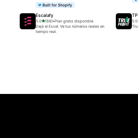
Built for Shopify
Escalafy
TP
星（满分 5 星）
5.0
(68)
•
Plan gratis disponible
5.0
总共 68 条评论
总共
Dejá el Excel. Ve tus números reales en
Tr
tiempo real.