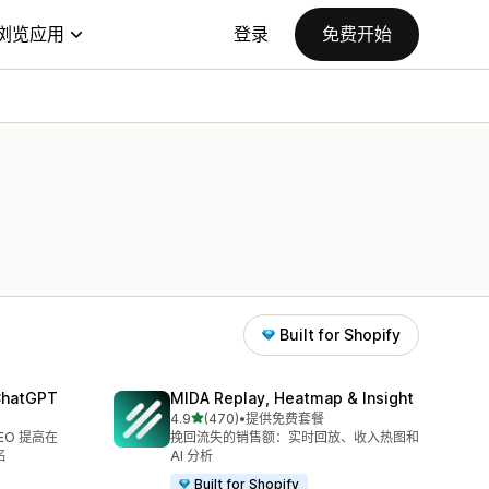
浏览应用
登录
免费开始
Built for Shopify
 ChatGPT
MIDA Replay, Heatmap & Insight
星（满分 5 星）
4.9
(470)
•
提供免费套餐
总共 470 条评论
SEO 提高在
挽回流失的销售额：实时回放、收入热图和
名
AI 分析
Built for Shopify