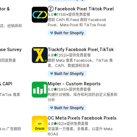
tor &
Ⓩ Facebook Pixel Tiktok Pixel
星（满分 5 星）
5.0
(159)
•
提供免费套餐
总共 159 条评论
借助 CAPI 和 Feed 跟踪 Facebook
Pixel、Meta Pixel 和 TikTok Pixel
店、经销商和
Built for Shopify
ase Survey
Trackify Facebook Pixel,TikTok
星（满分 5 星）
4.8
(352)
•
提供免费套餐
总共 352 条评论
限回复数量
跟踪 Meta 像素 Facebook、TikTok 像
素、CAPI、数据源和目录
Built for Shopify
& CAPI
Mipler ‑ Custom Reports
星（满分 5 星）
5.0
(595)
•
提供免费套餐
总共 595 条评论
TikTok 像素
构建针对销售、库存和利润的自定义报表和
分析
Built for Shopify
OC Meta Pixels Facebook Pixels
星（满分 5 星）
4.9
(92)
•
提供免费套餐
总共 92 条评论
.io 广告跟踪
安装第一方像素，多像素，以提升 Meta
ROAS