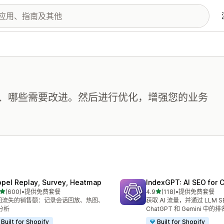
、哪些需要改进。然后进行优化，增强您的业务
opel Replay, Survey, Heatmap
IndexGPT: AI SEO for
星（满分 5 星）
星（满分 5 星）
(600)
•
提供免费套餐
4.9
(118)
•
提供免费套餐
 600 条评论
总共 118 条评论
回流失的销售额：记录会话回放、热图、
获取 AI 流量，并通过 LLM 
 分析
ChatGPT 和 Gemini 中的排
Built for Shopify
Built for Shopify