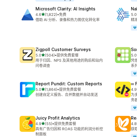
Microsoft Clarity: AI Insights
Na
星（满分 5 星）
4.6
(1,822)
•
免费
5.0
总共 1822 条评论
总共
借助 AI 分析、录像和热力图优化转化率
精准
Zigpoll Customer Surveys
So
星（满分 5 星）
5.0
(504)
•
提供免费套餐
5.0
总共 504 条评论
总共
用于归因、NPS 及其他用途的购后和站内
凭
问卷调查
系
Report Pundit: Custom Reports
∞ 
星（满分 5 星）
5.0
(1,864)
•
提供免费套餐
4.9
总共 1864 条评论
总共
创建自定义报告、合并数据并自动发送
为多
务
Juicy Profit Analytics
Re
星（满分 5 星）
4.9
(55)
•
提供免费套餐
4.8
总共 55 条评论
总共
具有广告归因和 ROAS 功能的利润分析控
获
制面板