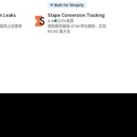
Built for Shopify
n Leaks
Stape Conversion Tracking
星（满分 5 星）
4.4
(37)
•
免费
总共 37 条评论
能防止优惠券
借助服务器端 GTM 转化跟踪，实现
ROAS 最大化