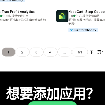
: True Profit Analytics
KeepCart: Stop Coupo
星（满分 5 星）
星（满分 5 星）
(803)
•
提供免费试用
5.0
(67)
•
提供免费套餐
 803 条评论
总共 67 条评论
ueProfit 通过实时分析准确跟踪净利润
通过扩展程序拦截、提醒等功
泄露！
Built for Shopify
下一页
1
2
3
4
…
61
想要添加应用？