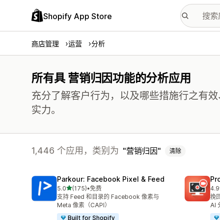
Shopify App Store
商店管理
运营
分析
所有具 营销归因功能的分析应用
充分了解客户行为，以及哪些措施行之有效
实力。
1,446 个应用，类别为
营销归因
清除
Parkour: Facebook Pixel & Feed
Pr
星（满分 5 星）
5.0
(175)
•
免费
4.9
总共 175 条评论
总共
支持 Feed 和目录的 Facebook 像素与
挽
Meta 像素（CAPI）
AI
Built for Shopify