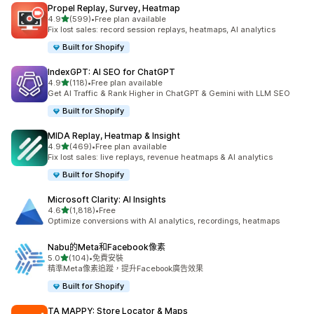
Propel Replay, Survey, Heatmap
滿分 5 顆星
4.9
(599)
•
Free plan available
共有 599 則評價
Fix lost sales: record session replays, heatmaps, AI analytics
Built for Shopify
IndexGPT: AI SEO for ChatGPT
滿分 5 顆星
4.9
(118)
•
Free plan available
共有 118 則評價
Get AI Traffic & Rank Higher in ChatGPT & Gemini with LLM SEO
Built for Shopify
MIDA Replay, Heatmap & Insight
滿分 5 顆星
4.9
(469)
•
Free plan available
共有 469 則評價
Fix lost sales: live replays, revenue heatmaps & AI analytics
Built for Shopify
Microsoft Clarity: AI Insights
滿分 5 顆星
4.6
(1,818)
•
Free
共有 1818 則評價
Optimize conversions with AI analytics, recordings, heatmaps
Nabu的Meta和Facebook像素
滿分 5 顆星
5.0
(104)
•
免費安裝
共有 104 則評價
精準Meta像素追蹤，提升Facebook廣告效果
Built for Shopify
TA MAPPY: Store Locator & Maps