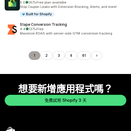
滿分 5 顆星
5.0
(67)
•
Free plan available
共有 67 則評價
Stop Coupon Leaks with Extension Blocking, Alerts, and more!
Built for Shopify
Stape Conversion Tracking
滿分 5 顆星
4.4
(37)
•
Free
共有 37 則評價
Maximize ROAS with server-side GTM conversion tracking
1
2
3
4
61
想要新增應用程式嗎？
免費試用 Shopify 3 天