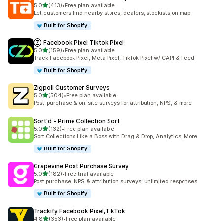
滿分 5 顆星
5.0
(413)
•
Free plan available
共有 413 則評價
Let customers find nearby stores, dealers, stockists on map
Built for Shopify
Ⓩ Facebook Pixel Tiktok Pixel
滿分 5 顆星
5.0
(159)
•
Free plan available
共有 159 則評價
Track Facebook Pixel, Meta Pixel, TikTok Pixel w/ CAPI & Feed
Built for Shopify
Zigpoll Customer Surveys
滿分 5 顆星
5.0
(504)
•
Free plan available
共有 504 則評價
Post-purchase & on-site surveys for attribution, NPS, & more
Sort'd ‑ Prime Collection Sort
滿分 5 顆星
5.0
(132)
•
Free plan available
共有 132 則評價
Sort Collections Like a Boss with Drag & Drop, Analytics, More
Built for Shopify
Grapevine Post Purchase Survey
滿分 5 顆星
5.0
(182)
•
Free trial available
共有 182 則評價
Post purchase, NPS & attribution surveys, unlimited responses
Built for Shopify
Trackify Facebook Pixel,TikTok
滿分 5 顆星
4.8
(353)
•
Free plan available