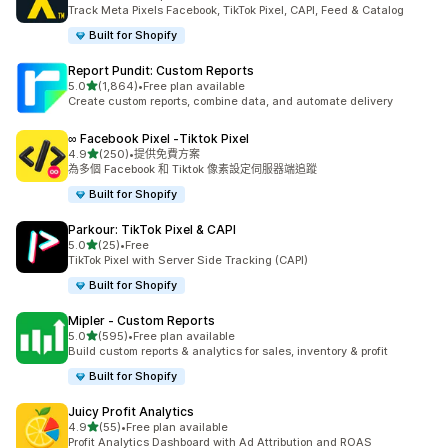
共有 353 則評價
Track Meta Pixels Facebook, TikTok Pixel, CAPI, Feed & Catalog
Built for Shopify
Report Pundit: Custom Reports
滿分 5 顆星
5.0
(1,864)
•
Free plan available
共有 1864 則評價
Create custom reports, combine data, and automate delivery
∞ Facebook Pixel ‑Tiktok Pixel
滿分 5 顆星
4.9
(250)
•
提供免費方案
共有 250 則評價
為多個 Facebook 和 Tiktok 像素設定伺服器端追蹤
Built for Shopify
Parkour: TikTok Pixel & CAPI
滿分 5 顆星
5.0
(25)
•
Free
共有 25 則評價
TikTok Pixel with Server Side Tracking (CAPI)
Built for Shopify
Mipler ‑ Custom Reports
滿分 5 顆星
5.0
(595)
•
Free plan available
共有 595 則評價
Build custom reports & analytics for sales, inventory & profit
Built for Shopify
Juicy Profit Analytics
滿分 5 顆星
4.9
(55)
•
Free plan available
共有 55 則評價
Profit Analytics Dashboard with Ad Attribution and ROAS