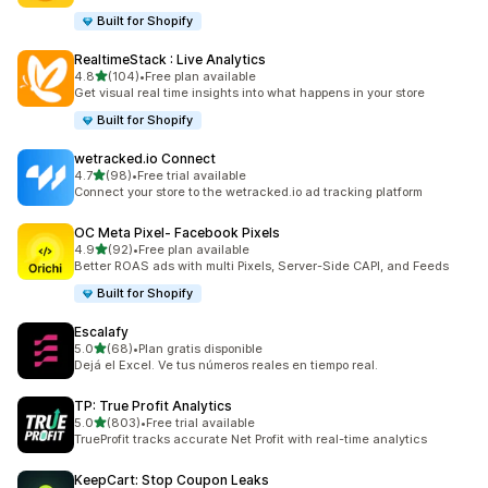
Built for Shopify
RealtimeStack : Live Analytics
滿分 5 顆星
4.8
(104)
•
Free plan available
共有 104 則評價
Get visual real time insights into what happens in your store
Built for Shopify
wetracked.io Connect
滿分 5 顆星
4.7
(98)
•
Free trial available
共有 98 則評價
Connect your store to the wetracked.io ad tracking platform
OC Meta Pixel‑ Facebook Pixels
滿分 5 顆星
4.9
(92)
•
Free plan available
共有 92 則評價
Better ROAS ads with multi Pixels, Server-Side CAPI, and Feeds
Built for Shopify
Escalafy
滿分 5 顆星
5.0
(68)
•
Plan gratis disponible
共有 68 則評價
Dejá el Excel. Ve tus números reales en tiempo real.
TP: True Profit Analytics
滿分 5 顆星
5.0
(803)
•
Free trial available
共有 803 則評價
TrueProfit tracks accurate Net Profit with real-time analytics
KeepCart: Stop Coupon Leaks