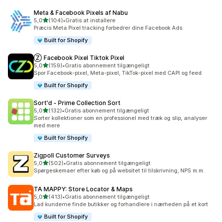
Meta & Facebook Pixels af Nabu
ud af 5 stjerner
5,0
(104)
•
Gratis at installere
104 anmeldelser i alt
Præcis Meta Pixel tracking forbedrer dine Facebook Ads
Built for Shopify
Ⓩ Facebook Pixel Tiktok Pixel
ud af 5 stjerner
5,0
(159)
•
Gratis abonnement tilgængeligt
159 anmeldelser i alt
Spor Facebook-pixel, Meta-pixel, TikTok-pixel med CAPI og feed
Built for Shopify
Sort'd ‑ Prime Collection Sort
ud af 5 stjerner
5,0
(132)
•
Gratis abonnement tilgængeligt
132 anmeldelser i alt
Sorter kollektioner som en professionel med træk og slip, analyser
med mere
Built for Shopify
Zigpoll Customer Surveys
ud af 5 stjerner
5,0
(502)
•
Gratis abonnement tilgængeligt
502 anmeldelser i alt
Spørgeskemaer efter køb og på websitet til tilskrivning, NPS m.m.
TA MAPPY: Store Locator & Maps
ud af 5 stjerner
5,0
(413)
•
Gratis abonnement tilgængeligt
413 anmeldelser i alt
Lad kunderne finde butikker og forhandlere i nærheden på et kort
Built for Shopify