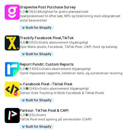
Grapevine Post Purchase Survey
ud af 5 stjerner
5,0
(182)
•
Mulighed for gratis prøveperiode
182 anmeldelser i alt
Spørgeskemaer til efter køb, NPS og tilskrivning med ubegrænset
antal besvarelser
Built for Shopify
Trackify Facebook Pixel,TikTok
ud af 5 stjerner
4,8
(352)
•
Gratis abonnement tilgængeligt
352 anmeldelser i alt
Spor Meta-pixels, Facebook, TikTok Pixel, CAPI, feed og katalog
Built for Shopify
Report Pundit: Custom Reports
ud af 5 stjerner
5,0
(1.865)
•
Gratis abonnement tilgængeligt
1865 anmeldelser i alt
Opret tilpassede rapporter, kombiner data, og automatiser levering
∞ Facebook Pixel ‑Tiktok Pixel
ud af 5 stjerner
4,9
(249)
•
Gratis abonnement tilgængeligt
249 anmeldelser i alt
Server Side Tracking til Multi Facebook & Tiktok Pixels
Built for Shopify
Parkour: TikTok Pixel & CAPI
ud af 5 stjerner
5,0
(25)
•
Gratis
25 anmeldelser i alt
TikTok Pixel med sporing på serversiden (CAPI)
Built for Shopify