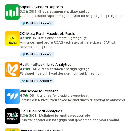
Mipler ‑ Custom Reports
ud af 5 stjerner
5,0
(595)
•
Gratis abonnement tilgængeligt
595 anmeldelser i alt
Opret tilpassede rapporter og analyser for salg, lager og fortjeneste
Built for Shopify
OC Meta Pixel‑ Facebook Pixels
ud af 5 stjerner
4,9
(91)
•
Gratis abonnement tilgængeligt
91 anmeldelser i alt
Annoncer med bedre ROAS ved hjælp af flere pixels, CAPI på
serversiden og feeds
Built for Shopify
RealtimeStack : Live Analytics
ud af 5 stjerner
4,8
(104)
•
Gratis abonnement tilgængeligt
104 anmeldelser i alt
Få visuel indsigt i, hvad der sker i din butik i realtid
Built for Shopify
wetracked.io Connect
ud af 5 stjerner
4,7
(99)
•
Mulighed for gratis prøveperiode
99 anmeldelser i alt
Forbind din butik til wetracked.io-platformen til sporing af annoncer
TP: True Profit Analytics
ud af 5 stjerner
5,0
(803)
•
Mulighed for gratis prøveperiode
803 anmeldelser i alt
TrueProfit sporer din nøjagtige nettoprofit med analyser i realtid
Juicy Attribution & Profit