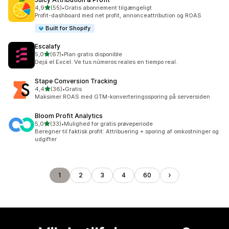
ud af 5 stjerner
4,9
(55)
•
Gratis abonnement tilgængeligt
55 anmeldelser i alt
Profit-dashboard med net profit, annonceattribution og ROAS
Built for Shopify
Escalafy
ud af 5 stjerner
5,0
(67)
•
Plan gratis disponible
67 anmeldelser i alt
Dejá el Excel. Ve tus números reales en tiempo real.
Stape Conversion Tracking
ud af 5 stjerner
4,4
(36)
•
Gratis
36 anmeldelser i alt
Maksimer ROAS med GTM-konverteringssporing på serversiden
Bloom Profit Analytics
ud af 5 stjerner
5,0
(33)
•
Mulighed for gratis prøveperiode
33 anmeldelser i alt
Beregner til faktisk profit: Attribuering + sporing af omkostninger og
udgifter
1
2
3
4
60