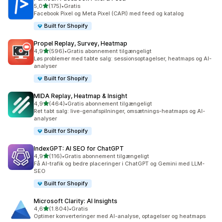
ud af 5 stjerner
5,0
(175)
•
Gratis
175 anmeldelser i alt
Facebook Pixel og Meta Pixel (CAPI) med feed og katalog
Built for Shopify
Propel Replay, Survey, Heatmap
ud af 5 stjerner
4,9
(596)
•
Gratis abonnement tilgængeligt
596 anmeldelser i alt
Løs problemer med tabte salg: sessionsoptagelser, heatmaps og AI-
analyser
Built for Shopify
MIDA Replay, Heatmap & Insight
ud af 5 stjerner
4,9
(464)
•
Gratis abonnement tilgængeligt
464 anmeldelser i alt
Ret tabt salg: live-genafspilninger, omsætnings-heatmaps og AI-
analyser
Built for Shopify
IndexGPT: AI SEO for ChatGPT
ud af 5 stjerner
4,9
(116)
•
Gratis abonnement tilgængeligt
116 anmeldelser i alt
Få AI-trafik og bedre placeringer i ChatGPT og Gemini med LLM-
SEO
Built for Shopify
Microsoft Clarity: AI Insights
ud af 5 stjerner
4,6
(1.804)
•
Gratis
1804 anmeldelser i alt
Optimer konverteringer med AI-analyse, optagelser og heatmaps