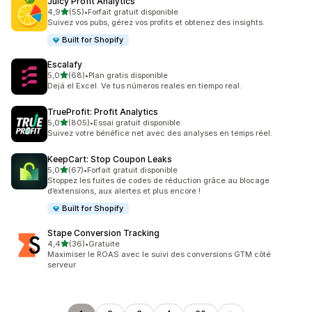
Juicy Profit Analytics
étoile(s) sur 5
4,9
(55)
•
Forfait gratuit disponible
55 avis au total
Suivez vos pubs, gérez vos profits et obtenez des insights.
Built for Shopify
Escalafy
étoile(s) sur 5
5,0
(68)
•
Plan gratis disponible
68 avis au total
Dejá el Excel. Ve tus números reales en tiempo real.
TrueProfit: Profit Analytics
étoile(s) sur 5
5,0
(805)
•
Essai gratuit disponible
805 avis au total
Suivez votre bénéfice net avec des analyses en temps réel.
KeepCart: Stop Coupon Leaks
étoile(s) sur 5
5,0
(67)
•
Forfait gratuit disponible
67 avis au total
Stoppez les fuites de codes de réduction grâce au blocage
d’extensions, aux alertes et plus encore !
Built for Shopify
Stape Conversion Tracking
étoile(s) sur 5
4,4
(36)
•
Gratuite
36 avis au total
Maximiser le ROAS avec le suivi des conversions GTM côté
serveur