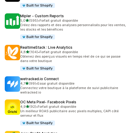
Built for Shopify
Mipler ‑ Custom Reports
étoile(s) sur 5
5,0
(595)
•
Forfait gratuit disponible
595 avis au total
Créez des rapports et des analyses personnalisés pour les ventes,
les stocks et les bénéfices
Built for Shopify
RealtimeStack : Live Analytics
étoile(s) sur 5
4,8
(104)
•
Forfait gratuit disponible
104 avis au total
Obtenez des aperçus visuels en temps réel de ce qui se passe
dans votre boutique
Built for Shopify
wetracked.io Connect
étoile(s) sur 5
4,7
(99)
•
Essai gratuit disponible
99 avis au total
Connectez votre boutique à la plateforme de suivi publicitaire
wetracked.io
OC Meta Pixel‑ Facebook Pixels
étoile(s) sur 5
4,9
(92)
•
Forfait gratuit disponible
92 avis au total
Un meilleur ROAS publicitaire avec pixels multiples, CAPI côté
serveur et flux
Built for Shopify