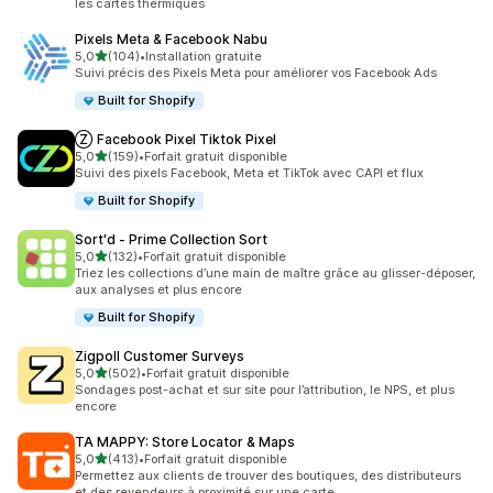
les cartes thermiques
Pixels Meta & Facebook Nabu
étoile(s) sur 5
5,0
(104)
•
Installation gratuite
104 avis au total
Suivi précis des Pixels Meta pour améliorer vos Facebook Ads
Built for Shopify
Ⓩ Facebook Pixel Tiktok Pixel
étoile(s) sur 5
5,0
(159)
•
Forfait gratuit disponible
159 avis au total
Suivi des pixels Facebook, Meta et TikTok avec CAPI et flux
Built for Shopify
Sort'd ‑ Prime Collection Sort
étoile(s) sur 5
5,0
(132)
•
Forfait gratuit disponible
132 avis au total
Triez les collections d’une main de maître grâce au glisser-déposer,
aux analyses et plus encore
Built for Shopify
Zigpoll Customer Surveys
étoile(s) sur 5
5,0
(502)
•
Forfait gratuit disponible
502 avis au total
Sondages post-achat et sur site pour l’attribution, le NPS, et plus
encore
TA MAPPY: Store Locator & Maps
étoile(s) sur 5
5,0
(413)
•
Forfait gratuit disponible
413 avis au total
Permettez aux clients de trouver des boutiques, des distributeurs
et des revendeurs à proximité sur une carte