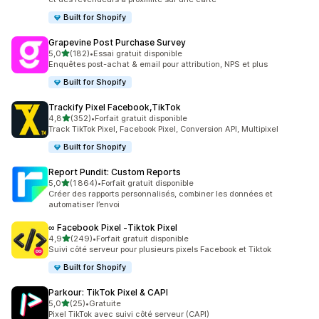
Built for Shopify
Grapevine Post Purchase Survey
étoile(s) sur 5
5,0
(182)
•
Essai gratuit disponible
182 avis au total
Enquêtes post-achat & email pour attribution, NPS et plus
Built for Shopify
Trackify Pixel Facebook,TikTok
étoile(s) sur 5
4,8
(352)
•
Forfait gratuit disponible
352 avis au total
Track TikTok Pixel, Facebook Pixel, Conversion API, Multipixel
Built for Shopify
Report Pundit: Custom Reports
étoile(s) sur 5
5,0
(1 864)
•
Forfait gratuit disponible
1864 avis au total
Créer des rapports personnalisés, combiner les données et
automatiser l’envoi
∞ Facebook Pixel ‑Tiktok Pixel
étoile(s) sur 5
4,9
(249)
•
Forfait gratuit disponible
249 avis au total
Suivi côté serveur pour plusieurs pixels Facebook et Tiktok
Built for Shopify
Parkour: TikTok Pixel & CAPI
étoile(s) sur 5
5,0
(25)
•
Gratuite
25 avis au total
Pixel TikTok avec suivi côté serveur (CAPI)