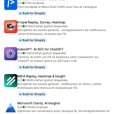
étoile(s) sur 5
5,0
(175)
•
Gratuite
175 avis au total
Pixel Facebook et Meta Pixel (CAPI) avec flux et catalogue
Built for Shopify
Propel Replay, Survey, Heatmap
étoile(s) sur 5
4,9
(596)
•
Forfait gratuit disponible
596 avis au total
Récupérez les ventes perdues : enregistrements de rediffusions,
cartes thermiques, analyses par l’IA
Built for Shopify
IndexGPT: AI SEO for ChatGPT
étoile(s) sur 5
4,9
(116)
•
Forfait gratuit disponible
116 avis au total
Générez du trafic via l’IA et améliorez votre classement sur
ChatGPT et Gemini grâce au SEO pour LLM
Built for Shopify
MIDA Replay, Heatmap & Insight
étoile(s) sur 5
4,9
(466)
•
Forfait gratuit disponible
466 avis au total
Récupérez les ventes perdues : rediffusions en direct, cartes
thermiques des revenus et analyses par l’IA
Built for Shopify
Microsoft Clarity: AI Insights
étoile(s) sur 5
4,6
(1 809)
•
Gratuite
1809 avis au total
Optimisez les conversions avec l’analyse IA, les enregistrements et