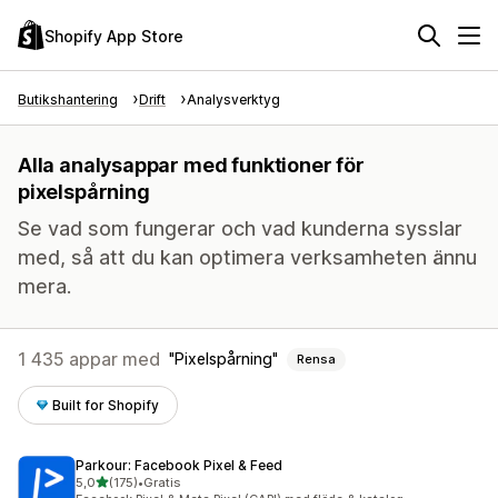
Shopify App Store
Butikshantering
Drift
Analysverktyg
Alla analysappar med funktioner för
pixelspårning
Se vad som fungerar och vad kunderna sysslar
med, så att du kan optimera verksamheten ännu
mera.
1 435 appar med
Pixelspårning
Rensa
Built for Shopify
Parkour: Facebook Pixel & Feed
av 5 stjärnor
5,0
(175)
•
Gratis
175 recensioner totalt