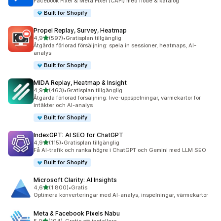
Facebook Pixel & Meta Pixel (CAPI) med flöde & katalog
Built for Shopify
Propel Replay, Survey, Heatmap
av 5 stjärnor
4,9
(597)
•
Gratisplan tillgänglig
597 recensioner totalt
Åtgärda förlorad försäljning: spela in sessioner, heatmaps, AI-
analys
Built for Shopify
MIDA Replay, Heatmap & Insight
av 5 stjärnor
4,9
(463)
•
Gratisplan tillgänglig
463 recensioner totalt
Åtgärda förlorad försäljning: live-uppspelningar, värmekartor för
intäkter och AI-analys
Built for Shopify
IndexGPT: AI SEO for ChatGPT
av 5 stjärnor
4,9
(115)
•
Gratisplan tillgänglig
115 recensioner totalt
Få AI-trafik och ranka högre i ChatGPT och Gemini med LLM SEO
Built for Shopify
Microsoft Clarity: AI Insights
av 5 stjärnor
4,6
(1 800)
•
Gratis
1800 recensioner totalt
Optimera konverteringar med AI-analys, inspelningar, värmekartor
Meta & Facebook Pixels Nabu
av 5 stjärnor