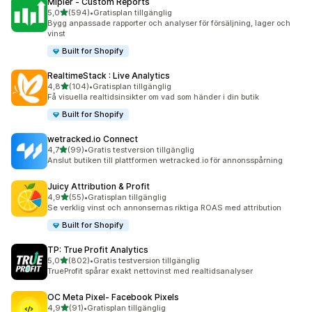
Mipler ‑ Custom Reports
av 5 stjärnor
5,0
(594)
•
Gratisplan tillgänglig
594 recensioner totalt
Bygg anpassade rapporter och analyser för försäljning, lager och
vinst
Built for Shopify
RealtimeStack : Live Analytics
av 5 stjärnor
4,8
(104)
•
Gratisplan tillgänglig
104 recensioner totalt
Få visuella realtidsinsikter om vad som händer i din butik
Built for Shopify
wetracked.io Connect
av 5 stjärnor
4,7
(99)
•
Gratis testversion tillgänglig
99 recensioner totalt
Anslut butiken till plattformen wetracked.io för annonsspårning
Juicy Attribution & Profit
av 5 stjärnor
4,9
(55)
•
Gratisplan tillgänglig
55 recensioner totalt
Se verklig vinst och annonsernas riktiga ROAS med attribution
Built for Shopify
TP: True Profit Analytics
av 5 stjärnor
5,0
(802)
•
Gratis testversion tillgänglig
802 recensioner totalt
TrueProfit spårar exakt nettovinst med realtidsanalyser
OC Meta Pixel‑ Facebook Pixels
av 5 stjärnor
4,9
(91)
•
Gratisplan tillgänglig