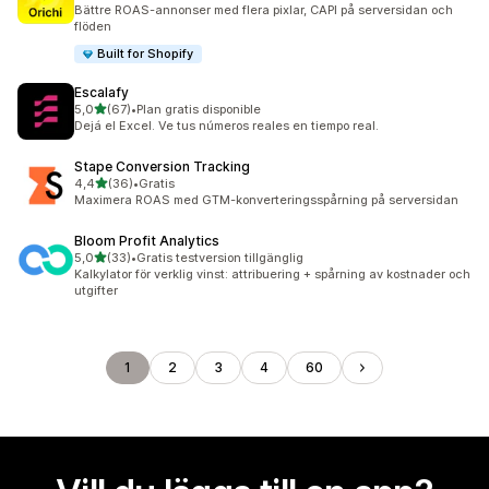
91 recensioner totalt
Bättre ROAS-annonser med flera pixlar, CAPI på serversidan och
flöden
Built for Shopify
Escalafy
av 5 stjärnor
5,0
(67)
•
Plan gratis disponible
67 recensioner totalt
Dejá el Excel. Ve tus números reales en tiempo real.
Stape Conversion Tracking
av 5 stjärnor
4,4
(36)
•
Gratis
36 recensioner totalt
Maximera ROAS med GTM-konverteringsspårning på serversidan
Bloom Profit Analytics
av 5 stjärnor
5,0
(33)
•
Gratis testversion tillgänglig
33 recensioner totalt
Kalkylator för verklig vinst: attribuering + spårning av kostnader och
utgifter
1
2
3
4
60