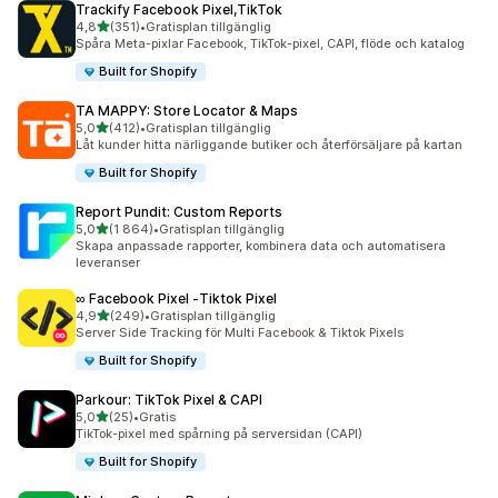
Trackify Facebook Pixel,TikTok
av 5 stjärnor
4,8
(351)
•
Gratisplan tillgänglig
351 recensioner totalt
Spåra Meta-pixlar Facebook, TikTok-pixel, CAPI, flöde och katalog
Built for Shopify
TA MAPPY: Store Locator & Maps
av 5 stjärnor
5,0
(412)
•
Gratisplan tillgänglig
412 recensioner totalt
Låt kunder hitta närliggande butiker och återförsäljare på kartan
Built for Shopify
Report Pundit: Custom Reports
av 5 stjärnor
5,0
(1 864)
•
Gratisplan tillgänglig
1864 recensioner totalt
Skapa anpassade rapporter, kombinera data och automatisera
leveranser
∞ Facebook Pixel ‑Tiktok Pixel
av 5 stjärnor
4,9
(249)
•
Gratisplan tillgänglig
249 recensioner totalt
Server Side Tracking för Multi Facebook & Tiktok Pixels
Built for Shopify
Parkour: TikTok Pixel & CAPI
av 5 stjärnor
5,0
(25)
•
Gratis
25 recensioner totalt
TikTok-pixel med spårning på serversidan (CAPI)
Built for Shopify