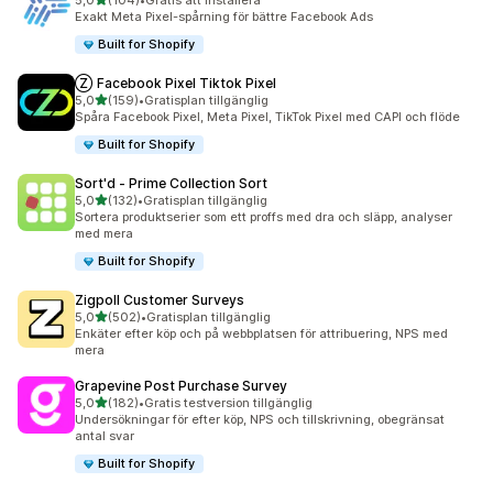
5,0
(104)
•
Gratis att installera
104 recensioner totalt
Exakt Meta Pixel-spårning för bättre Facebook Ads
Built for Shopify
Ⓩ Facebook Pixel Tiktok Pixel
av 5 stjärnor
5,0
(159)
•
Gratisplan tillgänglig
159 recensioner totalt
Spåra Facebook Pixel, Meta Pixel, TikTok Pixel med CAPI och flöde
Built for Shopify
Sort'd ‑ Prime Collection Sort
av 5 stjärnor
5,0
(132)
•
Gratisplan tillgänglig
132 recensioner totalt
Sortera produktserier som ett proffs med dra och släpp, analyser
med mera
Built for Shopify
Zigpoll Customer Surveys
av 5 stjärnor
5,0
(502)
•
Gratisplan tillgänglig
502 recensioner totalt
Enkäter efter köp och på webbplatsen för attribuering, NPS med
mera
Grapevine Post Purchase Survey
av 5 stjärnor
5,0
(182)
•
Gratis testversion tillgänglig
182 recensioner totalt
Undersökningar för efter köp, NPS och tillskrivning, obegränsat
antal svar
Built for Shopify