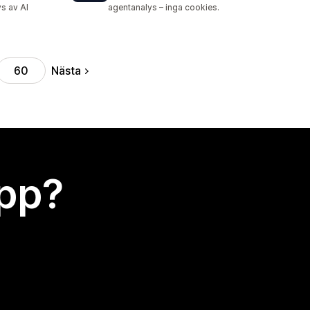
vs av AI
agentanalys – inga cookies.
Nästa
60
app?