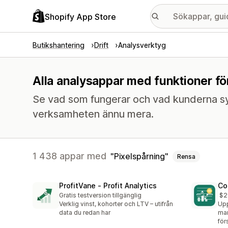
Shopify App Store
Butikshantering
Drift
Analysverktyg
Alla analysappar med funktioner fö
Se vad som fungerar och vad kunderna sy
verksamheten ännu mera.
1 438 appar med
Pixelspårning
Rensa
ProfitVane ‑ Profit Analytics
Co
Gratis testversion tillgänglig
$2
Verklig vinst, kohorter och LTV – utifrån
Upp
data du redan har
mar
för