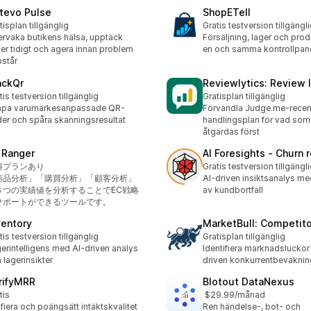
rtevo Pulse
ShopETell
tisplan tillgänglig
Gratis testversion tillgängl
rvaka butikens hälsa, upptäck
Försäljning, lager och produ
ker tidigt och agera innan problem
en och samma kontrollpan
står
ackQr
Reviewlytics: Review 
tis testversion tillgänglig
Gratisplan tillgänglig
apa varumärkesanpassade QR-
Förvandla Judge.me-recensi
er och spåra skanningsresultat
handlingsplan för vad som
åtgärdas först
 Ranger
AI Foresights ‑ Churn 
料プランあり
Gratis testversion tillgängl
商品分析」「購買分析」「顧客分析」
AI-driven insiktsanalys m
３つの実績値を分析することでEC戦略
av kundbortfall
サポートができるツールです。
ventory
MarketBull: Competito
tis testversion tillgänglig
Gratisplan tillgänglig
erintelligens med AI-driven analys
Identifiera marknadsluckor
 lagerinsikter
driven konkurrentbevaknin
rifyMRR
Blotout DataNexus
tis
$29.99/månad
ifiera och poängsätt intäktskvalitet
Ren händelse-, bot- och