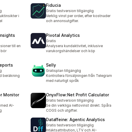
Fiducia
ig
Gratis testversion tillgänglig
ktinsikter i
Verklig vinst per order, efter kostnader
el
och annonsutgifter.
Insights
Pivotal Analytics
Gratis
oner till en
Analysera kundaktivitet, inklusive
 bör
varukorgshändelser och köp
reports
Selly
ig
Gratisplan tillgänglig
ed beräkning
Kontrollera försäljningen från Telegram
med naturligt språk
r Monitor
OnyxFlow:Net Profit Calculator
Gratis testversion tillgänglig
 med AI-
Se din verkliga nettovinst direkt. Spåra
g
COGS och utgifter.
Dataffeine: Agentic Analytics
Gratis testversion tillgänglig
Intäktsattribution, LTV och AI-