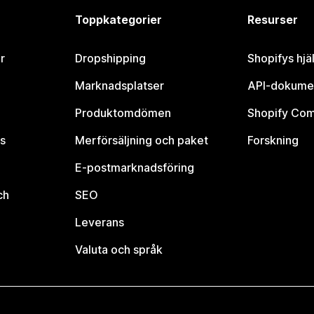
Toppkategorier
Resurser
r
Dropshipping
Shopifys hjä
Marknadsplatser
API-dokume
Produktomdömen
Shopify Co
s
Merförsäljning och paket
Forskning
E-postmarknadsföring
ch
SEO
Leverans
Valuta och språk