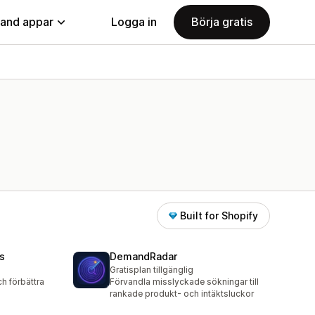
land appar
Logga in
Börja gratis
Built for Shopify
s
DemandRadar
Gratisplan tillgänglig
h förbättra
Förvandla misslyckade sökningar till
rankade produkt- och intäktsluckor