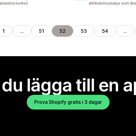
 anslutna konton
attributionsanalys som dri
1
…
51
52
53
54
…
l du lägga till en 
Prova Shopify gratis i 3 dagar