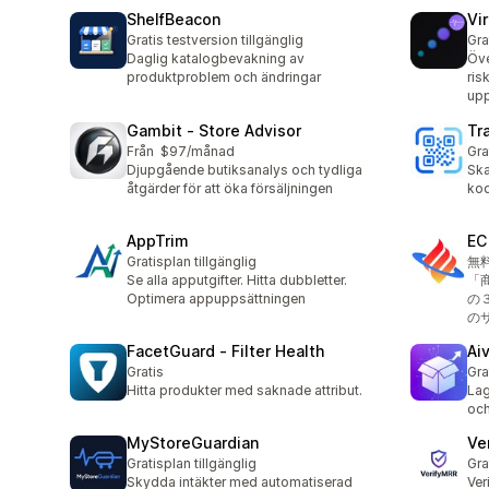
ShelfBeacon
Vi
Gratis testversion tillgänglig
Gra
Daglig katalogbevakning av
Öve
produktproblem och ändringar
ris
upp
Gambit ‑ Store Advisor
Tr
Från $97/månad
Gra
Djupgående butiksanalys och tydliga
Sk
åtgärder för att öka försäljningen
kod
AppTrim
EC
Gratisplan tillgänglig
無
Se alla apputgifter. Hitta dubbletter.
「
Optimera appuppsättningen
の
の
FacetGuard ‑ Filter Health
Ai
Gratis
Gra
Hitta produkter med saknade attribut.
Lag
och
MyStoreGuardian
Ve
Gratisplan tillgänglig
Gra
Skydda intäkter med automatiserad
Ver