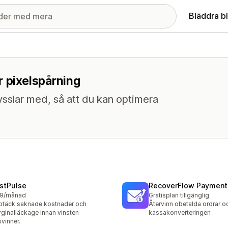
Bläddra b
r pixelspårning
sslar med, så att du kan optimera
stPulse
RecoverFlow Payment
9/månad
Gratisplan tillgänglig
täck saknade kostnader och
Återvinn obetalda ordrar oc
ginalläckage innan vinsten
kassakonverteringen
svinner.