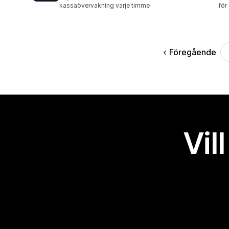
kassaövervakning varje timme
för
Föregående
Vil