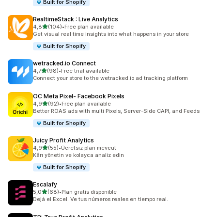
Built for Shopify
RealtimeStack : Live Analytics
5 yıldız üzerinden
4,8
(104)
•
Free plan available
toplam 104 değerlendirme
Get visual real time insights into what happens in your store
Built for Shopify
wetracked.io Connect
5 yıldız üzerinden
4,7
(98)
•
Free trial available
toplam 98 değerlendirme
Connect your store to the wetracked.io ad tracking platform
OC Meta Pixel‑ Facebook Pixels
5 yıldız üzerinden
4,9
(92)
•
Free plan available
toplam 92 değerlendirme
Better ROAS ads with multi Pixels, Server-Side CAPI, and Feeds
Built for Shopify
Juicy Profit Analytics
5 yıldız üzerinden
4,9
(55)
•
Ücretsiz plan mevcut
toplam 55 değerlendirme
Kârı yönetin ve kolayca analiz edin
Built for Shopify
Escalafy
5 yıldız üzerinden
5,0
(68)
•
Plan gratis disponible
toplam 68 değerlendirme
Dejá el Excel. Ve tus números reales en tiempo real.