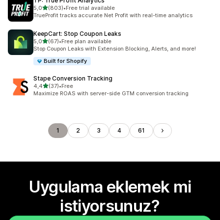
TP: True Profit Analytics
5 yıldız üzerinden
5,0
(803)
•
Free trial available
toplam 803 değerlendirme
TrueProfit tracks accurate Net Profit with real-time analytics
KeepCart: Stop Coupon Leaks
5 yıldız üzerinden
5,0
(67)
•
Free plan available
toplam 67 değerlendirme
Stop Coupon Leaks with Extension Blocking, Alerts, and more!
Built for Shopify
Stape Conversion Tracking
5 yıldız üzerinden
4,4
(37)
•
Free
toplam 37 değerlendirme
Maximize ROAS with server-side GTM conversion tracking
1
2
3
4
61
Uygulama eklemek mi
istiyorsunuz?