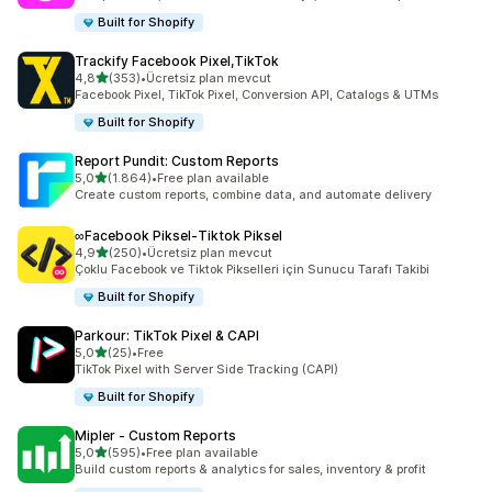
Built for Shopify
Trackify Facebook Pixel,TikTok
5 yıldız üzerinden
4,8
(353)
•
Ücretsiz plan mevcut
toplam 353 değerlendirme
Facebook Pixel, TikTok Pixel, Conversion API, Catalogs & UTMs
Built for Shopify
Report Pundit: Custom Reports
5 yıldız üzerinden
5,0
(1.864)
•
Free plan available
toplam 1864 değerlendirme
Create custom reports, combine data, and automate delivery
∞Facebook Piksel‑Tiktok Piksel
5 yıldız üzerinden
4,9
(250)
•
Ücretsiz plan mevcut
toplam 250 değerlendirme
Çoklu Facebook ve Tiktok Pikselleri için Sunucu Tarafı Takibi
Built for Shopify
Parkour: TikTok Pixel & CAPI
5 yıldız üzerinden
5,0
(25)
•
Free
toplam 25 değerlendirme
TikTok Pixel with Server Side Tracking (CAPI)
Built for Shopify
Mipler ‑ Custom Reports
5 yıldız üzerinden
5,0
(595)
•
Free plan available
toplam 595 değerlendirme
Build custom reports & analytics for sales, inventory & profit