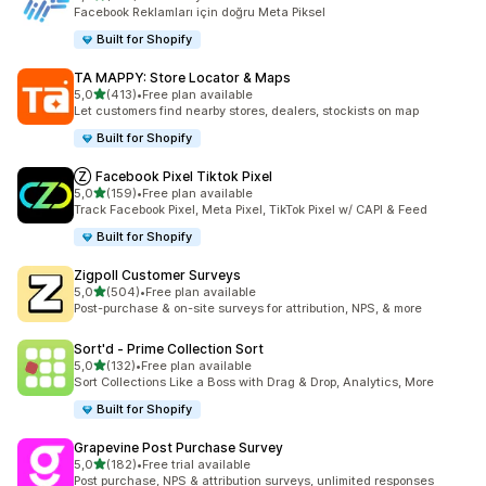
toplam 104 değerlendirme
Facebook Reklamları için doğru Meta Piksel
Built for Shopify
TA MAPPY: Store Locator & Maps
5 yıldız üzerinden
5,0
(413)
•
Free plan available
toplam 413 değerlendirme
Let customers find nearby stores, dealers, stockists on map
Built for Shopify
Ⓩ Facebook Pixel Tiktok Pixel
5 yıldız üzerinden
5,0
(159)
•
Free plan available
toplam 159 değerlendirme
Track Facebook Pixel, Meta Pixel, TikTok Pixel w/ CAPI & Feed
Built for Shopify
Zigpoll Customer Surveys
5 yıldız üzerinden
5,0
(504)
•
Free plan available
toplam 504 değerlendirme
Post-purchase & on-site surveys for attribution, NPS, & more
Sort'd ‑ Prime Collection Sort
5 yıldız üzerinden
5,0
(132)
•
Free plan available
toplam 132 değerlendirme
Sort Collections Like a Boss with Drag & Drop, Analytics, More
Built for Shopify
Grapevine Post Purchase Survey
5 yıldız üzerinden
5,0
(182)
•
Free trial available
toplam 182 değerlendirme
Post purchase, NPS & attribution surveys, unlimited responses