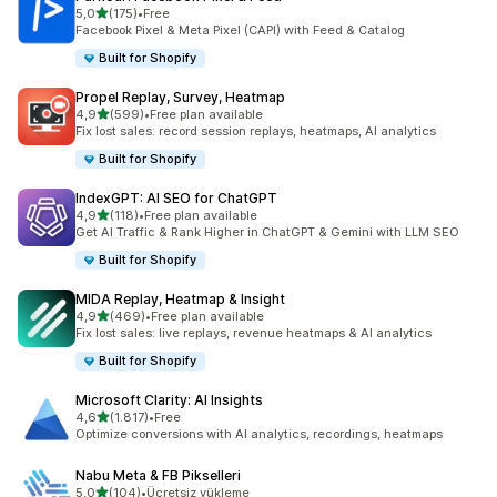
5 yıldız üzerinden
5,0
(175)
•
Free
toplam 175 değerlendirme
Facebook Pixel & Meta Pixel (CAPI) with Feed & Catalog
Built for Shopify
Propel Replay, Survey, Heatmap
5 yıldız üzerinden
4,9
(599)
•
Free plan available
toplam 599 değerlendirme
Fix lost sales: record session replays, heatmaps, AI analytics
Built for Shopify
IndexGPT: AI SEO for ChatGPT
5 yıldız üzerinden
4,9
(118)
•
Free plan available
toplam 118 değerlendirme
Get AI Traffic & Rank Higher in ChatGPT & Gemini with LLM SEO
Built for Shopify
MIDA Replay, Heatmap & Insight
5 yıldız üzerinden
4,9
(469)
•
Free plan available
toplam 469 değerlendirme
Fix lost sales: live replays, revenue heatmaps & AI analytics
Built for Shopify
Microsoft Clarity: AI Insights
5 yıldız üzerinden
4,6
(1.817)
•
Free
toplam 1817 değerlendirme
Optimize conversions with AI analytics, recordings, heatmaps
Nabu Meta & FB Pikselleri
5 yıldız üzerinden
5,0
(104)
•
Ücretsiz yükleme