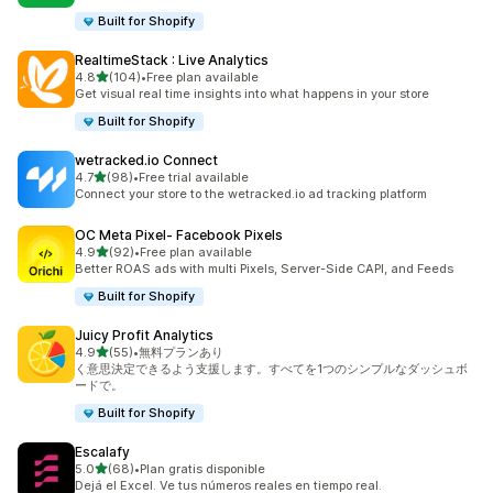
Built for Shopify
RealtimeStack : Live Analytics
5つ星中
4.8
(104)
•
Free plan available
合計レビュー数：104件
Get visual real time insights into what happens in your store
Built for Shopify
wetracked.io Connect
5つ星中
4.7
(98)
•
Free trial available
合計レビュー数：98件
Connect your store to the wetracked.io ad tracking platform
OC Meta Pixel‑ Facebook Pixels
5つ星中
4.9
(92)
•
Free plan available
合計レビュー数：92件
Better ROAS ads with multi Pixels, Server-Side CAPI, and Feeds
Built for Shopify
Juicy Profit Analytics
5つ星中
4.9
(55)
•
無料プランあり
合計レビュー数：55件
く意思決定できるよう支援します。すべてを1つのシンプルなダッシュボ
ードで。
Built for Shopify
Escalafy
5つ星中
5.0
(68)
•
Plan gratis disponible
合計レビュー数：68件
Dejá el Excel. Ve tus números reales en tiempo real.