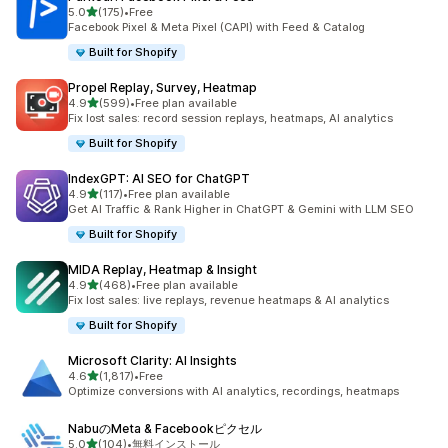
5つ星中
5.0
(175)
•
Free
合計レビュー数：175件
Facebook Pixel & Meta Pixel (CAPI) with Feed & Catalog
Built for Shopify
Propel Replay, Survey, Heatmap
5つ星中
4.9
(599)
•
Free plan available
合計レビュー数：599件
Fix lost sales: record session replays, heatmaps, AI analytics
Built for Shopify
IndexGPT: AI SEO for ChatGPT
5つ星中
4.9
(117)
•
Free plan available
合計レビュー数：117件
Get AI Traffic & Rank Higher in ChatGPT & Gemini with LLM SEO
Built for Shopify
MIDA Replay, Heatmap & Insight
5つ星中
4.9
(468)
•
Free plan available
合計レビュー数：468件
Fix lost sales: live replays, revenue heatmaps & AI analytics
Built for Shopify
Microsoft Clarity: AI Insights
5つ星中
4.6
(1,817)
•
Free
合計レビュー数：1817件
Optimize conversions with AI analytics, recordings, heatmaps
NabuのMeta & Facebookピクセル
5つ星中
5.0
(104)
•
無料インストール