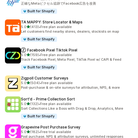
合計レビュー数：104件
正確なMetaピクセル追跡でFacebook広告を改善
Built for Shopify
TA MAPPY: Store Locator & Maps
5つ星中
5.0
(413)
•
Free plan available
合計レビュー数：413件
Let customers find nearby stores, dealers, stockists on map
Built for Shopify
Ⓩ Facebook Pixel Tiktok Pixel
5つ星中
5.0
(159)
•
Free plan available
合計レビュー数：159件
Track Facebook Pixel, Meta Pixel, TikTok Pixel w/ CAPI & Feed
Built for Shopify
Zigpoll Customer Surveys
5つ星中
5.0
(504)
•
Free plan available
合計レビュー数：504件
Post-purchase & on-site surveys for attribution, NPS, & more
Sort'd ‑ Prime Collection Sort
5つ星中
5.0
(132)
•
Free plan available
合計レビュー数：132件
Sort Collections Like a Boss with Drag & Drop, Analytics, More
Built for Shopify
Grapevine Post Purchase Survey
5つ星中
5.0
(182)
•
Free trial available
合計レビュー数：182件
Post purchase, NPS & attribution surveys, unlimited responses