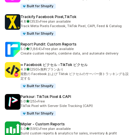
Built for Shopify
Trackify Facebook Pixel,TikTok
5つ星中
4.8
(353)
•
Free plan available
合計レビュー数：353件
Track Meta Pixels Facebook, TikTok Pixel, CAPI, Feed & Catalog
Built for Shopify
Report Pundit: Custom Reports
5つ星中
5.0
(1,864)
•
Free plan available
合計レビュー数：1864件
Create custom reports, combine data, and automate delivery
∞ Facebook ピクセル ‑TikTok ピクセル
5つ星中
4.9
(250)
•
無料プランあり
合計レビュー数：250件
複数の Facebook および Tiktok ピクセルのサーバー側トラッキングを設
定する
Built for Shopify
Parkour: TikTok Pixel & CAPI
5つ星中
5.0
(25)
•
Free
合計レビュー数：25件
TikTok Pixel with Server Side Tracking (CAPI)
Built for Shopify
Mipler ‑ Custom Reports
5つ星中
5.0
(595)
•
Free plan available
合計レビュー数：595件
Build custom reports & analytics for sales, inventory & profit