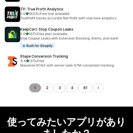
TP: True Profit Analytics
5つ星中
5.0
(803)
•
Free trial available
合計レビュー数：803件
TrueProfit tracks accurate Net Profit with real-time analytics
KeepCart: Stop Coupon Leaks
5つ星中
5.0
(67)
•
Free plan available
合計レビュー数：67件
Stop Coupon Leaks with Extension Blocking, Alerts, and more!
Built for Shopify
Stape Conversion Tracking
5つ星中
4.4
(37)
•
Free
合計レビュー数：37件
Maximize ROAS with server-side GTM conversion tracking
1
2
3
4
61
使ってみたいアプリがあり