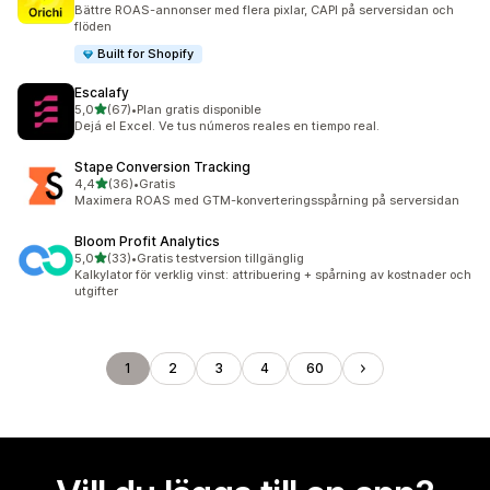
91 recensioner totalt
Bättre ROAS-annonser med flera pixlar, CAPI på serversidan och
flöden
Built for Shopify
Escalafy
av 5 stjärnor
5,0
(67)
•
Plan gratis disponible
67 recensioner totalt
Dejá el Excel. Ve tus números reales en tiempo real.
Stape Conversion Tracking
av 5 stjärnor
4,4
(36)
•
Gratis
36 recensioner totalt
Maximera ROAS med GTM-konverteringsspårning på serversidan
Bloom Profit Analytics
av 5 stjärnor
5,0
(33)
•
Gratis testversion tillgänglig
33 recensioner totalt
Kalkylator för verklig vinst: attribuering + spårning av kostnader och
utgifter
1
2
3
4
60