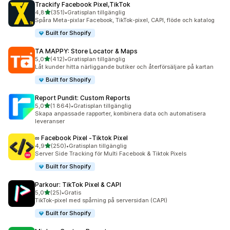
Trackify Facebook Pixel,TikTok
av 5 stjärnor
4,8
(351)
•
Gratisplan tillgänglig
351 recensioner totalt
Spåra Meta-pixlar Facebook, TikTok-pixel, CAPI, flöde och katalog
Built for Shopify
TA MAPPY: Store Locator & Maps
av 5 stjärnor
5,0
(412)
•
Gratisplan tillgänglig
412 recensioner totalt
Låt kunder hitta närliggande butiker och återförsäljare på kartan
Built for Shopify
Report Pundit: Custom Reports
av 5 stjärnor
5,0
(1 864)
•
Gratisplan tillgänglig
1864 recensioner totalt
Skapa anpassade rapporter, kombinera data och automatisera
leveranser
∞ Facebook Pixel ‑Tiktok Pixel
av 5 stjärnor
4,9
(250)
•
Gratisplan tillgänglig
250 recensioner totalt
Server Side Tracking för Multi Facebook & Tiktok Pixels
Built for Shopify
Parkour: TikTok Pixel & CAPI
av 5 stjärnor
5,0
(25)
•
Gratis
25 recensioner totalt
TikTok-pixel med spårning på serversidan (CAPI)
Built for Shopify