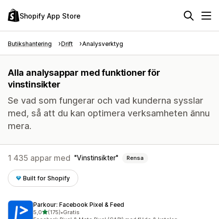
Shopify App Store
Butikshantering
Drift
Analysverktyg
Alla analysappar med funktioner för
vinstinsikter
Se vad som fungerar och vad kunderna sysslar
med, så att du kan optimera verksamheten ännu
mera.
1 435 appar med
Vinstinsikter
Rensa
Built for Shopify
Parkour: Facebook Pixel & Feed
av 5 stjärnor
5,0
(175)
•
Gratis
175 recensioner totalt