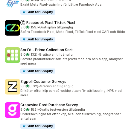
5,0
(104)
•
Gratis att installera
104 recensioner totalt
Exakt Meta Pixel-spårning för bättre Facebook Ads
Built for Shopify
Ⓩ Facebook Pixel Tiktok Pixel
av 5 stjärnor
5,0
(159)
•
Gratisplan tillgänglig
159 recensioner totalt
Spåra Facebook Pixel, Meta Pixel, TikTok Pixel med CAPI och flöde
Built for Shopify
Sort'd ‑ Prime Collection Sort
av 5 stjärnor
5,0
(132)
•
Gratisplan tillgänglig
132 recensioner totalt
Sortera produktserier som ett proffs med dra och släpp, analyser
med mera
Built for Shopify
Zigpoll Customer Surveys
av 5 stjärnor
5,0
(502)
•
Gratisplan tillgänglig
502 recensioner totalt
Enkäter efter köp och på webbplatsen för attribuering, NPS med
mera
Grapevine Post Purchase Survey
av 5 stjärnor
5,0
(182)
•
Gratis testversion tillgänglig
182 recensioner totalt
Undersökningar för efter köp, NPS och tillskrivning, obegränsat
antal svar
Built for Shopify