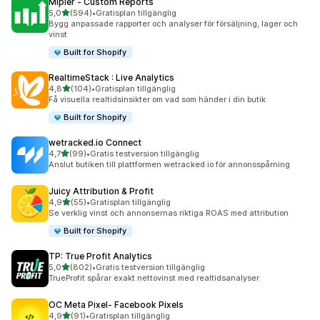
Mipler ‑ Custom Reports
av 5 stjärnor
5,0
(594)
•
Gratisplan tillgänglig
594 recensioner totalt
Bygg anpassade rapporter och analyser för försäljning, lager och
vinst
Built for Shopify
RealtimeStack : Live Analytics
av 5 stjärnor
4,8
(104)
•
Gratisplan tillgänglig
104 recensioner totalt
Få visuella realtidsinsikter om vad som händer i din butik
Built for Shopify
wetracked.io Connect
av 5 stjärnor
4,7
(99)
•
Gratis testversion tillgänglig
99 recensioner totalt
Anslut butiken till plattformen wetracked.io för annonsspårning
Juicy Attribution & Profit
av 5 stjärnor
4,9
(55)
•
Gratisplan tillgänglig
55 recensioner totalt
Se verklig vinst och annonsernas riktiga ROAS med attribution
Built for Shopify
TP: True Profit Analytics
av 5 stjärnor
5,0
(802)
•
Gratis testversion tillgänglig
802 recensioner totalt
TrueProfit spårar exakt nettovinst med realtidsanalyser
OC Meta Pixel‑ Facebook Pixels
av 5 stjärnor
4,9
(91)
•
Gratisplan tillgänglig