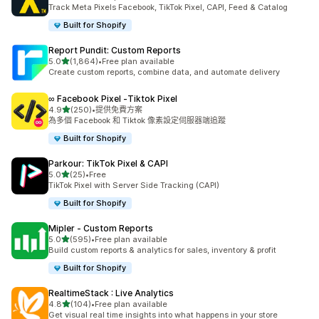
共有 353 則評價
Track Meta Pixels Facebook, TikTok Pixel, CAPI, Feed & Catalog
Built for Shopify
Report Pundit: Custom Reports
滿分 5 顆星
5.0
(1,864)
•
Free plan available
共有 1864 則評價
Create custom reports, combine data, and automate delivery
∞ Facebook Pixel ‑Tiktok Pixel
滿分 5 顆星
4.9
(250)
•
提供免費方案
共有 250 則評價
為多個 Facebook 和 Tiktok 像素設定伺服器端追蹤
Built for Shopify
Parkour: TikTok Pixel & CAPI
滿分 5 顆星
5.0
(25)
•
Free
共有 25 則評價
TikTok Pixel with Server Side Tracking (CAPI)
Built for Shopify
Mipler ‑ Custom Reports
滿分 5 顆星
5.0
(595)
•
Free plan available
共有 595 則評價
Build custom reports & analytics for sales, inventory & profit
Built for Shopify
RealtimeStack : Live Analytics
滿分 5 顆星
4.8
(104)
•
Free plan available
共有 104 則評價
Get visual real time insights into what happens in your store