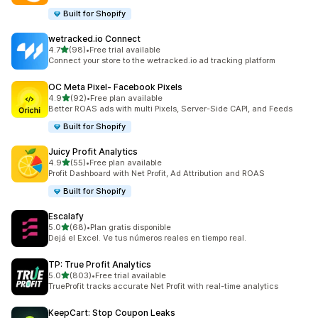
Built for Shopify
wetracked.io Connect
滿分 5 顆星
4.7
(98)
•
Free trial available
共有 98 則評價
Connect your store to the wetracked.io ad tracking platform
OC Meta Pixel‑ Facebook Pixels
滿分 5 顆星
4.9
(92)
•
Free plan available
共有 92 則評價
Better ROAS ads with multi Pixels, Server-Side CAPI, and Feeds
Built for Shopify
Juicy Profit Analytics
滿分 5 顆星
4.9
(55)
•
Free plan available
共有 55 則評價
Profit Dashboard with Net Profit, Ad Attribution and ROAS
Built for Shopify
Escalafy
滿分 5 顆星
5.0
(68)
•
Plan gratis disponible
共有 68 則評價
Dejá el Excel. Ve tus números reales en tiempo real.
TP: True Profit Analytics
滿分 5 顆星
5.0
(803)
•
Free trial available
共有 803 則評價
TrueProfit tracks accurate Net Profit with real-time analytics
KeepCart: Stop Coupon Leaks