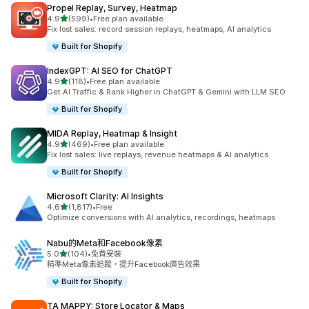
Propel Replay, Survey, Heatmap
滿分 5 顆星
4.9
(599)
•
Free plan available
共有 599 則評價
Fix lost sales: record session replays, heatmaps, AI analytics
Built for Shopify
IndexGPT: AI SEO for ChatGPT
滿分 5 顆星
4.9
(118)
•
Free plan available
共有 118 則評價
Get AI Traffic & Rank Higher in ChatGPT & Gemini with LLM SEO
Built for Shopify
MIDA Replay, Heatmap & Insight
滿分 5 顆星
4.9
(469)
•
Free plan available
共有 469 則評價
Fix lost sales: live replays, revenue heatmaps & AI analytics
Built for Shopify
Microsoft Clarity: AI Insights
滿分 5 顆星
4.6
(1,817)
•
Free
共有 1817 則評價
Optimize conversions with AI analytics, recordings, heatmaps
Nabu的Meta和Facebook像素
滿分 5 顆星
5.0
(104)
•
免費安裝
共有 104 則評價
精準Meta像素追蹤，提升Facebook廣告效果
Built for Shopify
TA MAPPY: Store Locator & Maps