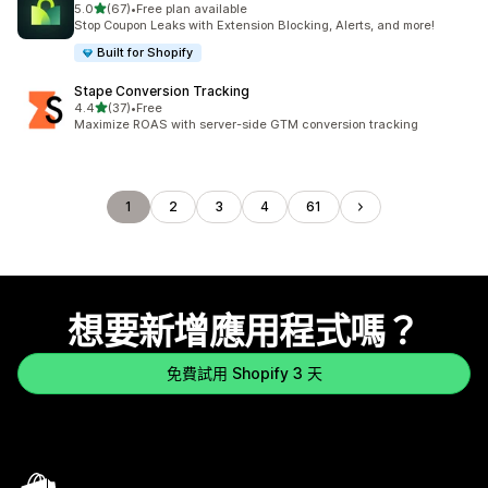
滿分 5 顆星
5.0
(67)
•
Free plan available
共有 67 則評價
Stop Coupon Leaks with Extension Blocking, Alerts, and more!
Built for Shopify
Stape Conversion Tracking
滿分 5 顆星
4.4
(37)
•
Free
共有 37 則評價
Maximize ROAS with server-side GTM conversion tracking
1
2
3
4
61
想要新增應用程式嗎？
免費試用 Shopify 3 天