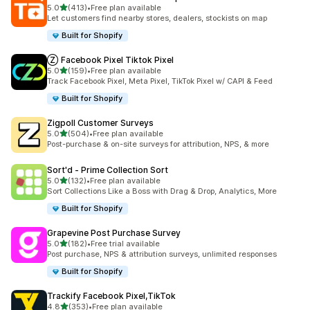
滿分 5 顆星
5.0
(413)
•
Free plan available
共有 413 則評價
Let customers find nearby stores, dealers, stockists on map
Built for Shopify
Ⓩ Facebook Pixel Tiktok Pixel
滿分 5 顆星
5.0
(159)
•
Free plan available
共有 159 則評價
Track Facebook Pixel, Meta Pixel, TikTok Pixel w/ CAPI & Feed
Built for Shopify
Zigpoll Customer Surveys
滿分 5 顆星
5.0
(504)
•
Free plan available
共有 504 則評價
Post-purchase & on-site surveys for attribution, NPS, & more
Sort'd ‑ Prime Collection Sort
滿分 5 顆星
5.0
(132)
•
Free plan available
共有 132 則評價
Sort Collections Like a Boss with Drag & Drop, Analytics, More
Built for Shopify
Grapevine Post Purchase Survey
滿分 5 顆星
5.0
(182)
•
Free trial available
共有 182 則評價
Post purchase, NPS & attribution surveys, unlimited responses
Built for Shopify
Trackify Facebook Pixel,TikTok
滿分 5 顆星
4.8
(353)
•
Free plan available