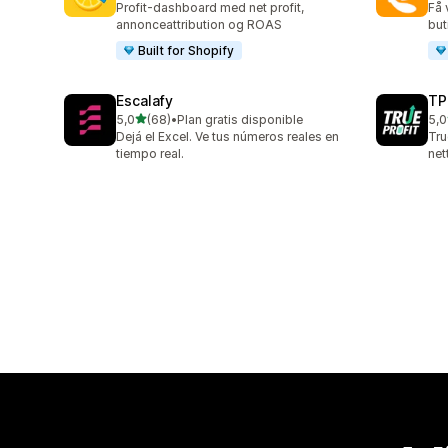
Profit-dashboard med net profit,
Få 
annonceattribution og ROAS
buti
Built for Shopify
Escalafy
TP
ud af 5 stjerner
5,0
(68)
•
Plan gratis disponible
5,0
68 anmeldelser i alt
803
Dejá el Excel. Ve tus números reales en
Tru
tiempo real.
net