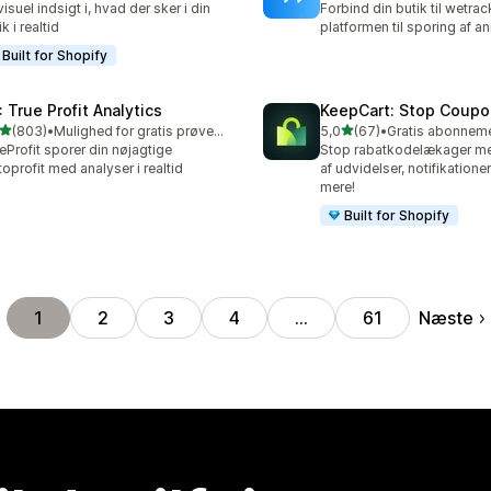
visuel indsigt i, hvad der sker i din
Forbind din butik til wetrac
k i realtid
platformen til sporing af a
Built for Shopify
: True Profit Analytics
KeepCart: Stop Coupo
ud af 5 stjerner
ud af 5 stjerner
(803)
•
Mulighed for gratis prøveperiode
5,0
(67)
•
 anmeldelser i alt
67 anmeldelser i alt
eProfit sporer din nøjagtige
Stop rabatkodelækager me
toprofit med analyser i realtid
af udvidelser, notifikation
mere!
Built for Shopify
Næste
1
2
3
4
…
61