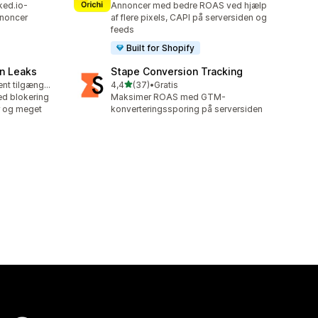
ked.io-
Annoncer med bedre ROAS ved hjælp
nnoncer
af flere pixels, CAPI på serversiden og
feeds
Built for Shopify
n Leaks
Stape Conversion Tracking
ud af 5 stjerner
Gratis abonnement tilgængeligt
4,4
(37)
•
Gratis
37 anmeldelser i alt
d blokering
Maksimer ROAS med GTM-
er og meget
konverteringssporing på serversiden