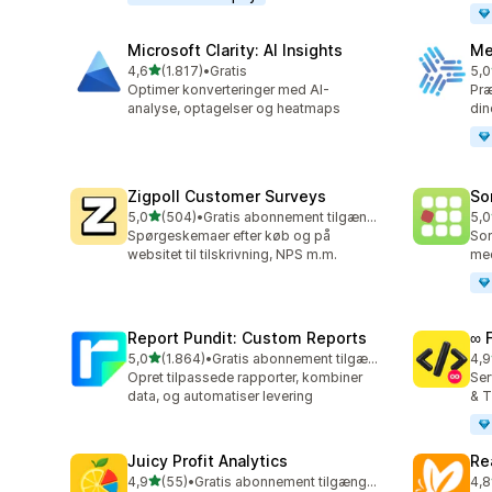
Microsoft Clarity: AI Insights
Me
ud af 5 stjerner
4,6
(1.817)
•
Gratis
5,0
1817 anmeldelser i alt
104
Optimer konverteringer med AI-
Præ
analyse, optagelser og heatmaps
di
Zigpoll Customer Surveys
So
ud af 5 stjerner
5,0
(504)
•
Gratis abonnement tilgængeligt
5,0
504 anmeldelser i alt
132
Spørgeskemaer efter køb og på
Sor
websitet til tilskrivning, NPS m.m.
med
Report Pundit: Custom Reports
∞ 
ud af 5 stjerner
5,0
(1.864)
•
Gratis abonnement tilgængeligt
4,9
1864 anmeldelser i alt
250
Opret tilpassede rapporter, kombiner
Ser
data, og automatiser levering
& T
Juicy Profit Analytics
Re
ud af 5 stjerner
4,9
(55)
•
Gratis abonnement tilgængeligt
4,8
55 anmeldelser i alt
104