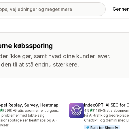
Gennem
nerne købssporing
der ikke gør, samt hvad dine kunder laver.
den til at stå endnu stærkere.
opel Replay, Survey, Heatmap
IndexGPT: AI SEO for
ud af 5 stjerner
ud af 5 stjerner
(599)
•
Gratis abonnement tilgængeligt
4,9
(118)
•
 anmeldelser i alt
118 anmeldelser i alt
 problemer med tabte salg:
Få AI-trafik og bedre placer
sionsoptagelser, heatmaps og AI-
ChatGPT og Gemini med 
lyser
Built for Shopify