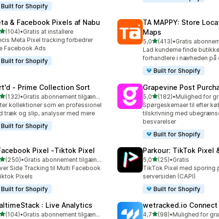
Built for Shopify
ta & Facebook Pixels af Nabu
TA MAPPY: Store Loca
ud af 5 stjerner
(104)
•
Gratis at installere
Maps
 anmeldelser i alt
cis Meta Pixel tracking forbedrer
ud af 5 stjerner
5,0
(413)
•
413 anmeldelser i alt
ne Facebook Ads
Lad kunderne finde butikke
forhandlere i nærheden på 
Built for Shopify
Built for Shopify
rt'd ‑ Prime Collection Sort
Grapevine Post Purch
ud af 5 stjerner
ud af 5 stjerner
(132)
•
Gratis abonnement tilgængeligt
5,0
(182)
•
 anmeldelser i alt
182 anmeldelser i alt
ter kollektioner som en professionel
Spørgeskemaer til efter k
 træk og slip, analyser med mere
tilskrivning med ubegrænse
besvarelser
Built for Shopify
Built for Shopify
Facebook Pixel ‑Tiktok Pixel
Parkour: TikTok Pixel 
ud af 5 stjerner
ud af 5 stjerner
(250)
•
Gratis abonnement tilgængeligt
5,0
(25)
•
Gratis
 anmeldelser i alt
25 anmeldelser i alt
ver Side Tracking til Multi Facebook
TikTok Pixel med sporing 
iktok Pixels
serversiden (CAPI)
Built for Shopify
Built for Shopify
altimeStack : Live Analytics
wetracked.io Connect
ud af 5 stjerner
ud af 5 stjerner
(104)
•
Gratis abonnement tilgængeligt
4,7
(98)
•
 anmeldelser i alt
98 anmeldelser i alt