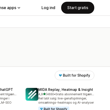
se apps
Log ind
Start gratis
Built for Shopify
 ChatGPT
MIDA Replay, Heatmap & Insight
ud af 5 stjerner
Gratis abonnement tilgængeligt
4,9
(469)
•
Gratis abonnement tilgængeligt
469 anmeldelser i alt
inger i
Ret tabt salg: live-genafspilninger,
LLM-SEO
omsætnings-heatmaps og AI-analyser
Built for Shopify