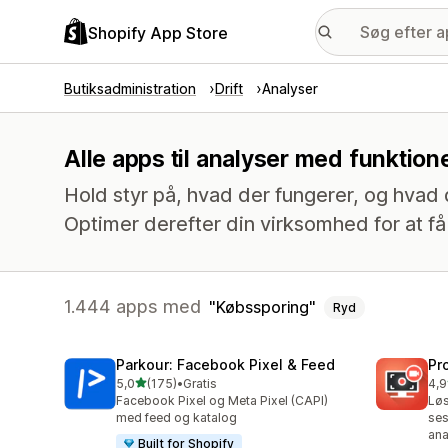
Shopify App Store
Butiksadministration
Drift
Analyser
Alle apps til analyser med funktio
Hold styr på, hvad der fungerer, og hvad 
Optimer derefter din virksomhed for at få 
1.444 apps med
Købssporing
Ryd
Parkour: Facebook Pixel & Feed
Pr
ud af 5 stjerner
5,0
(175)
•
Gratis
4,9
175 anmeldelser i alt
599
Facebook Pixel og Meta Pixel (CAPI)
Løs
med feed og katalog
ses
ana
Built for Shopify