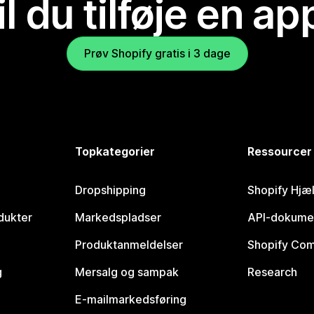
il du tilføje en ap
Prøv Shopify gratis i 3 dage
Topkategorier
Ressourcer
Dropshipping
Shopify Hjæ
dukter
Markedspladser
API-dokume
Produktanmeldelser
Shopify Co
g
Mersalg og sampak
Research
E-mailmarkedsføring