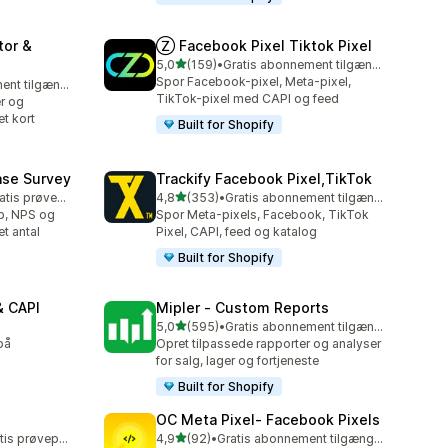
tor &
Ⓩ Facebook Pixel Tiktok Pixel
ud af 5 stjerner
5,0
(159)
•
Gratis abonnement tilgængeligt
159 anmeldelser i alt
Spor Facebook-pixel, Meta-pixel,
Gratis abonnement tilgængeligt
TikTok-pixel med CAPI og feed
r og
et kort
Built for Shopify
ase Survey
Trackify Facebook Pixel,TikTok
ud af 5 stjerner
Mulighed for gratis prøveperiode
4,8
(353)
•
Gratis abonnement tilgængeligt
353 anmeldelser i alt
øb, NPS og
Spor Meta-pixels, Facebook, TikTok
t antal
Pixel, CAPI, feed og katalog
Built for Shopify
& CAPI
Mipler ‑ Custom Reports
ud af 5 stjerner
5,0
(595)
•
Gratis abonnement tilgængeligt
595 anmeldelser i alt
på
Opret tilpassede rapporter og analyser
for salg, lager og fortjeneste
Built for Shopify
OC Meta Pixel‑ Facebook Pixels
ud af 5 stjerner
Mulighed for gratis prøveperiode
4,9
(92)
•
Gratis abonnement tilgængeligt
92 anmeldelser i alt